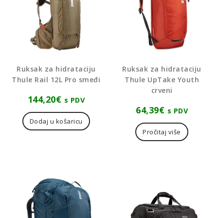
Ruksak za hidrataciju
Ruksak za hidrataciju
Thule Rail 12L Pro smeđi
Thule UpTake Youth
crveni
144,20
€
s PDV
64,39
€
s PDV
Dodaj u košaricu
Pročitaj više