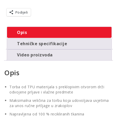
količina
Podijeli
Opis
Tehničke specifikacije
Video proizvoda
Opis
Torba od TPU materijala s preklopivim otvorom drži
odvojene prljave i vlažne predmete
Maksimalna veličina za torbu koja udovoljava uvjetima
za unos ručne prtljage u zrakoplov
Napravljena od 100 % recikliranih tkanina