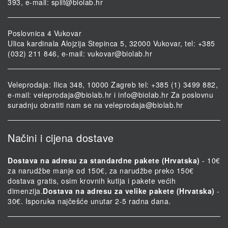
393, e-mail:
split@biolab.hr
Poslovnica 4 Vukovar
Ulica kardinala Alojzija Stepinca 5, 32000 Vukovar, tel: +385
(032) 211 846, e-mail:
vukovar@biolab.hr
Veleprodaja: Ilica 348, 10000 Zagreb tel: +385 (1) 3499 882,
e-mail:
veleprodaja@biolab.hr
i
info@biolab.hr
Za poslovnu
suradnju obratiti nam se na
veleprodaja@biolab.hr
Načini i cijena dostave
Dostava na adresu za standardne pakete (Hrvatska)
- 10€
za narudžbe manje od 150€, za narudžbe preko 150€
dostava gratis, osim krovnih kutija i pakete većih
dimenzija.
Dostava na adresu za velike pakete (Hrvatska)
-
30€. Isporuka najčešće unutar 2-5 radna dana.