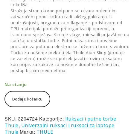
i okoliša.
Stražnja strana torbe potpuno se otvara patentnim
zatvaračem poput kofera radi lakšeg pakiranja. U
unutrašnjosti, pregrada za odlaganje s podstavom od
TPU materijala pomaže pri organizaciji opreme, a
istodobno sprječava širenje vlage, mirisa ili prljavštine na
sadržaj u ostatku torbe. Putni ruksak ima i posebne
prostore za pohranu elektronike i džep za bocu s vodom.
Torba za nošenje preko tijela Thule Aion Sling (prodaje
se zasebno) može se upotrebljavati s ovim ruksakom
kao pojas za kukove za nošenje dodatne težine i brz
pristup bitnim predmetima.
Na stanju
Thule
Dodaj u košaricu
Aion
putni
ruksak
40
SKU:
3204724
Kategorije:
Ruksaci i putne torbe
L
,
Thule
Univerzalni ruksaci i ruksaci za laptope
oker
Marka:
Thule
THULE