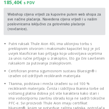
185,40
€
s PDV
Webshop cijena vrijedi za kupovine putem web shopa za
sve načine plaćanja. Navedena cijena vrijedi i u našim
poslovnicama isključivo za gotovinsko plaćanje
(novčanice).
Putni ruksak Thule Aion 40L ima uklonjivu torbu s
preklopivim otvorom i maksimalni kapacitet koji je još
uvijek klasificiran kao prtljaga koja udovoljava uvjetima
za unos ručne prtljage u zrakoplov, što ga čini savršenim
ruksakom za putovanja zrakoplovom.
Certificiran prema sigurnosnom sustavu Bluesign® i
izrađen od izdržljivih recikliranih materijala
Tkanina, podstava i mreža izrađeni su od 100 %
recikliranih materijala. Čvrsta i izdržljiva tkanina torbe od
voštanog platna dobiva još više karaktera kako stari i
ima vodootpornu završnu obradu koja ne sadrži toksične
PFC-e. Svi proizvodi Thule Aion imaju certifikat
bluesign®, kojim se potvrđuje zaštita radnika, potrošača