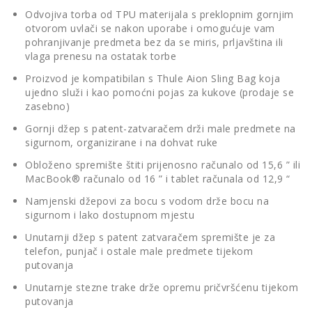
Odvojiva torba od TPU materijala s preklopnim gornjim
otvorom uvlači se nakon uporabe i omogućuje vam
pohranjivanje predmeta bez da se miris, prljavština ili
vlaga prenesu na ostatak torbe
Proizvod je kompatibilan s Thule Aion Sling Bag koja
ujedno služi i kao pomoćni pojas za kukove (prodaje se
zasebno)
Gornji džep s patent-zatvaračem drži male predmete na
sigurnom, organizirane i na dohvat ruke
Obloženo spremište štiti prijenosno računalo od 15,6 ” ili
MacBook® računalo od 16 ” i tablet računala od 12,9 “
Namjenski džepovi za bocu s vodom drže bocu na
sigurnom i lako dostupnom mjestu
Unutarnji džep s patent zatvaračem spremište je za
telefon, punjač i ostale male predmete tijekom
putovanja
Unutarnje stezne trake drže opremu pričvršćenu tijekom
putovanja