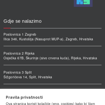
Gdje se nalazimo
Poslovnica 1 Zagreb
Ilica 346, Kustošija (Nasuprot MUP-a), Zagreb, Hrvatska
Poslovnica 2 Rijeka
Osječka 67B, Škurinje (sivo crvena kuća), Rijeka, Hrvatska
Poslovnica 3 Split
Šižgorićeva 14, Split, Hrvatska
Poslovnica 4 Vukovar
Ulica kardinala Alojzija Stepinca 5, Vukovar, Hrvatska
Pravila privatnosti
Ova stranica koristi kolačiće (eng. cookies) kako bi Vam