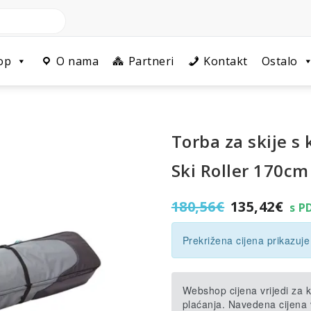
op
O nama
Partneri
Kontakt
Ostalo
Torba za skije s
Ski Roller 170cm
Izvorna
Tr
180,56
€
135,42
€
s P
cijena
cij
bila
je:
Prekrižena cijena prikazuje
je:
135
180,56€.
Webshop cijena vrijedi za
plaćanja. Navedena cijena v