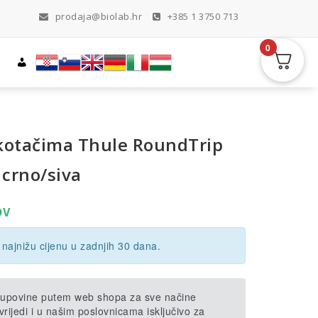
prodaja@biolab.hr
+385 1 3750 713
0
 kotačima Thule RoundTrip
 crno/siva
enutna
DV
ena
 najnižu cijenu u zadnjih 30 dana.
,42€.
 kupovine putem web shopa za sve načine
rijedi i u našim poslovnicama isključivo za