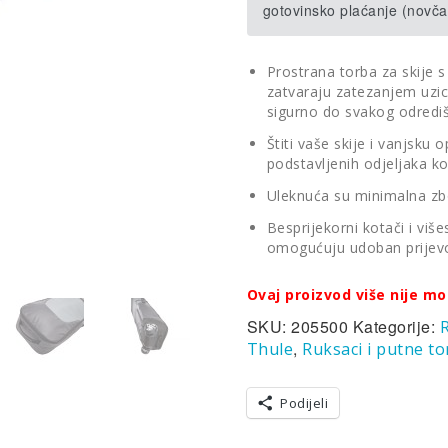
gotovinsko plaćanje (novča
Prostrana torba za skije s
zatvaraju zatezanjem uzic
sigurno do svakog odredi
Štiti vaše skije i vanjsk
podstavljenih odjeljaka k
Uleknuća su minimalna zbo
Besprijekorni kotači i viš
omogućuju udoban prijevo
Ovaj proizvod više nije mo
SKU:
205500
Kategorije:
R
,
Thule
Ruksaci i putne t
Podijeli