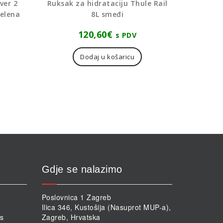
ver 2
Ruksak za hidrataciju Thule Rail
zelena
8L smeđi
120,60
€
s PDV
Dodaj u košaricu
Gdje se nalazimo
Poslovnica 1 Zagreb
Ilica 346, Kustošija (Nasuprot MUP-a),
rs
Zagreb, Hrvatska