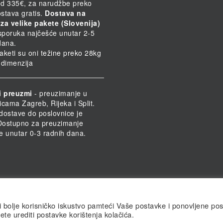
d 335€, za narudžbe preko
stava gratis.
Dostava na
za velike pakete (Slovenija)
Isporuka najčešće unutar 2-5
dana.
paketi su oni težine preko 28kg
h dimenzija
i preuzmi
- preuzimanje u
icama Zagreb, Rijeka i Split.
dostave do poslovnice je
 Dostupno za preuzimanje
e unutar 0-3 radnih dana.
li bolje korisničko iskustvo pamteći Vaše postavke i ponovljene pos
ete urediti postavke korištenja kolačića.