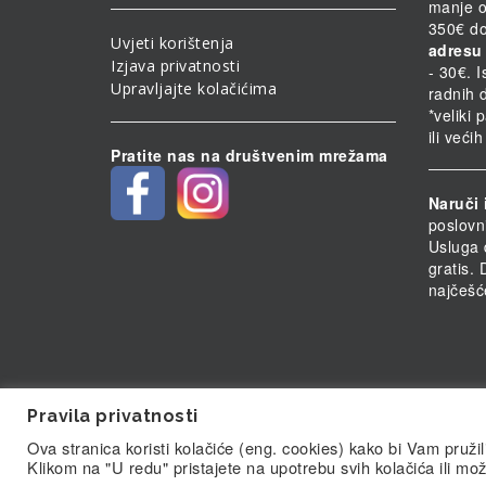
manje o
350€ do
Uvjeti korištenja
adresu 
Izjava privatnosti
- 30€. 
Upravljajte kolačićima
radnih 
*veliki 
ili veći
Pratite nas na društvenim mrežama
Naruči 
poslovn
Usluga 
gratis.
najčešć
Pravila privatnosti
Ova stranica koristi kolačiće (eng. cookies) kako bi Vam pruži
© Biolab.hr 2026
Klikom na "U redu" pristajete na upotrebu svih kolačića ili mož