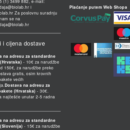
85 (1) 3499 882, e-mail:
daja@biolab.hr
i
Plaćanje putem Web Shopa
olab.hr
Za poslovnu suradnju
i nam se na
daja@biolab.hr
i i cijena dostave
a na adresu za standardne
(Hrvatska)
- 10€ za narudžbe
d 150€, za narudžbe preko
stava gratis, osim krovnih
 pakete većih
ja.
Dostava na adresu za
pakete (Hrvatska)
- 30€.
a najčešće unutar 2-5 radna
a na adresu za standardne
(Slovenija)
- 15€ za narudžbe