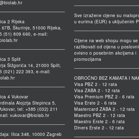
@biolab.hr
Sve izražene cijene su malopr
ica 2 Rijeka
u eurima (EUR) s uključenim 
 67B, Škurinje, 51000 Rijeka,
85 (51) 809 660, e-mail:
biolab.hr
Cijene na web shopu mogu se
razlikovati od cijena u poslov
ovisno o posebnim akcijama i
ca 3 Split
promocijama
rja Šižgorića 14, 21000 Split,
85 (021) 222 393, e-mail:
iolab.hr
OBROČNO BEZ KAMATA I NA
Visa PBZ 2 - 12 rata
Visa ZABA 2 - 12 rata
ica 4 Vukovar
Visa Premium PBZ 2 - 6 rata
rdinala Alojzija Stepinca 5,
Visa Erste 2 - 6 rata
ukovar, tel: +385 (032) 211
Mastercard ZABA 2 - 12 rata
mail:
vukovar@biolab.hr
Maestro PBZ 2 - 12 rata
Maestro Erste 2 - 6 rata
Diners Erste 2 - 12 rata
daja: Ilica 348, 10000 Zagreb