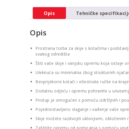
Opis
Tehničke specifikacij
Opis
Prostrana torba za skije s kotačima i podstavl
svakog odredišta
Štiti vaše skije i vanjsku opremu koja ostaje 
Uleknuća su minimalna zbog strukturnih ojačan
Besprijekorni kotači i višestruke ručke na kr
Dodatnu odjeću i opremu pohranite u unutarnj
Pristup je omogućen s pomoću izdržljivih i po
Pojednostavljeno slaganje i vađenje vaše opre
Skije možete razdvojiti uklonjivim, obloženim r
Zaštitite opremu od pomicanja s pomoću unutar