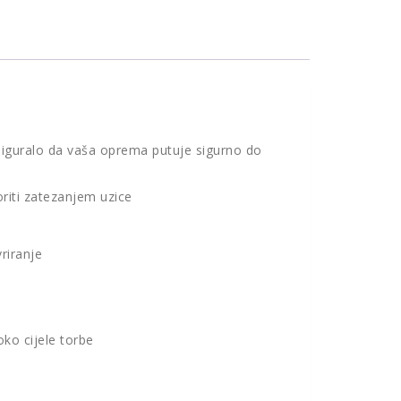
osiguralo da vaša oprema putuje sigurno do
riti zatezanjem uzice
riranje
ko cijele torbe