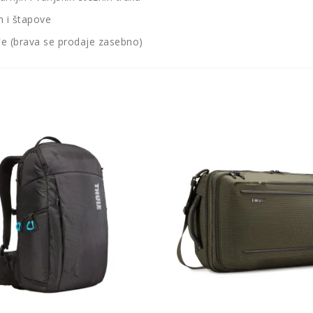
m i štapove
đe (brava se prodaje zasebno)