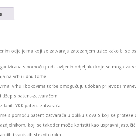
e
jenim odjeljcima koji se zatvaraju zatezanjem uzice kako bi se 
organizirana s pomoću podstavljenih odjeljaka koje se mogu zatvo
ja na vrhu i dnu torbe
ajevima, vrhu i bokovima torbe omogućuju udoban prijevoz i manev
i džep s patent-zatvaračem
uzdanih YKK patent-zatvarača
me s pomoću patent-zatvarača u obliku slova S koji se proteže o
azdjelnikom, koji se također može koristiti kao uspravni jastučić
njih i vanjskih steznih traka