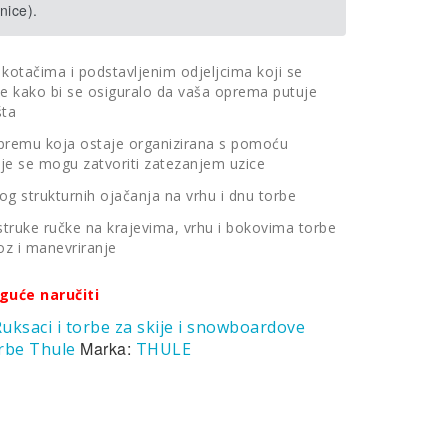
nice).
 kotačima i podstavljenim odjeljcima koji se
e kako bi se osiguralo da vaša oprema putuje
šta
u opremu koja ostaje organizirana s pomoću
oje se mogu zatvoriti zatezanjem uzice
g strukturnih ojačanja na vrhu i dnu torbe
estruke ručke na krajevima, vrhu i bokovima torbe
z i manevriranje
guće naručiti
uksaci i torbe za skije i snowboardove
Marka:
orbe Thule
THULE