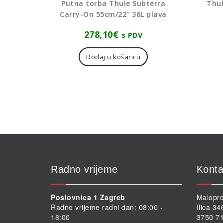
Putna torba Thule Subterra
Thul
Carry-On 55cm/22″ 36L plava
278,10
€
s PDV
Dodaj u košaricu
Radno vrijeme
Konta
Poslovnica 1 Zagreb
Malopro
Radno vrijeme radni dan: 08:00 -
Ilica 3
18:00
3750 71