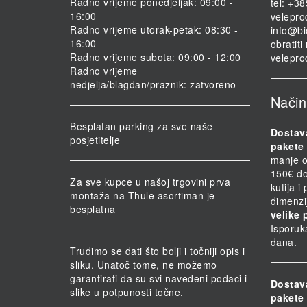
Radno vrijeme ponedjeljak: 09:00 -
tel: +3
16:00
velepro
Radno vrijeme utorak-petak: 08:30 -
info@bi
16:00
obratit
Radno vrijeme subota: 09:00 - 12:00
velepro
Radno vrijeme
nedjelja/blagdan/praznik: zatvoreno
Način
Besplatan parking za sve naše
Dostav
posjetitelje
pakete 
manje o
150€ do
Za sve kupce u našoj trgovini prva
kutija i
montaža na Thule asortiman je
dimenzi
besplatna
velike 
Isporuk
dana.
Trudimo se dati što bolji i točniji opis i
sliku. Unatoč tome, ne možemo
garantirati da su svi navedeni podaci i
Dostav
slike u potpunosti točne.
pakete 