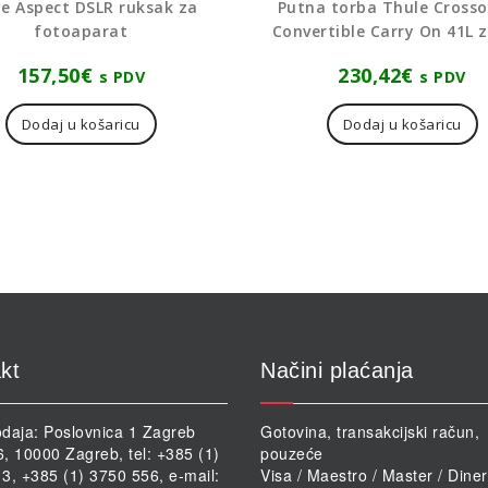
e Aspect DSLR ruksak za
Putna torba Thule Crosso
fotoaparat
Convertible Carry On 41L 
157,50
€
230,42
€
s PDV
s PDV
Dodaj u košaricu
Dodaj u košaricu
kt
Načini plaćanja
daja: Poslovnica 1 Zagreb
Gotovina, transakcijski račun,
46, 10000 Zagreb, tel: +385 (1)
pouzeće
3, +385 (1) 3750 556, e-mail:
Visa / Maestro / Master / Dine