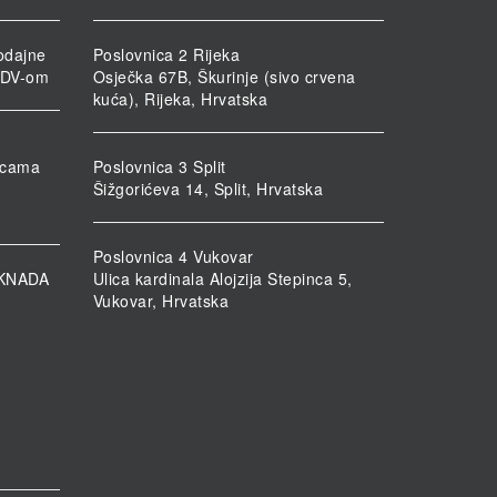
odajne
Poslovnica 2 Rijeka
PDV-om
Osječka 67B, Škurinje (sivo crvena
kuća), Rijeka, Hrvatska
nicama
Poslovnica 3 Split
Šižgorićeva 14, Split, Hrvatska
Poslovnica 4 Vukovar
KNADA
Ulica kardinala Alojzija Stepinca 5,
Vukovar, Hrvatska