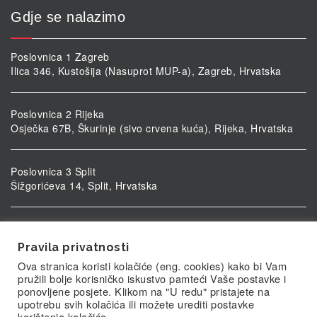
Gdje se nalazimo
Poslovnica 1 Zagreb
Ilica 346, Kustošija (Nasuprot MUP-a), Zagreb, Hrvatska
Poslovnica 2 Rijeka
Osječka 67B, Škurinje (sivo crvena kuća), Rijeka, Hrvatska
Poslovnica 3 Split
Šižgorićeva 14, Split, Hrvatska
Poslovnica 4 Vukovar
Ulica kardinala Alojzija Stepinca 5, Vukovar, Hrvatska
Pravila privatnosti
Ova stranica koristi kolačiće (eng. cookies) kako bi Vam
pružili bolje korisničko iskustvo pamteći Vaše postavke i
ponovljene posjete. Klikom na "U redu" pristajete na
upotrebu svih kolačića ili možete urediti postavke
korištenja kolačića.