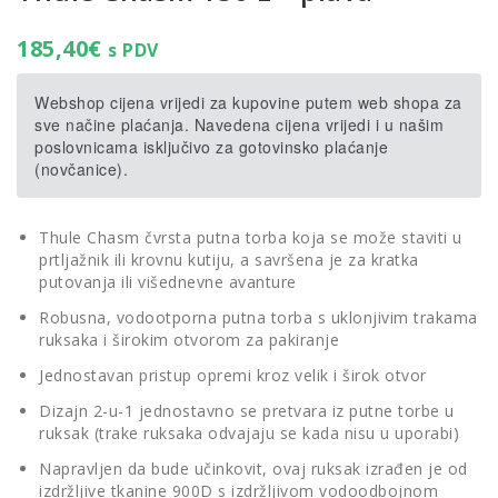
185,40
€
s PDV
Webshop cijena vrijedi za kupovine putem web shopa za
sve načine plaćanja. Navedena cijena vrijedi i u našim
poslovnicama isključivo za gotovinsko plaćanje
(novčanice).
Thule Chasm čvrsta putna torba koja se može staviti u
prtljažnik ili krovnu kutiju, a savršena je za kratka
putovanja ili višednevne avanture
Robusna, vodootporna putna torba s uklonjivim trakama
ruksaka i širokim otvorom za pakiranje
Jednostavan pristup opremi kroz velik i širok otvor
Dizajn 2-u-1 jednostavno se pretvara iz putne torbe u
ruksak (trake ruksaka odvajaju se kada nisu u uporabi)
Napravljen da bude učinkovit, ovaj ruksak izrađen je od
izdržljive tkanine 900D s izdržljivom vodoodbojnom