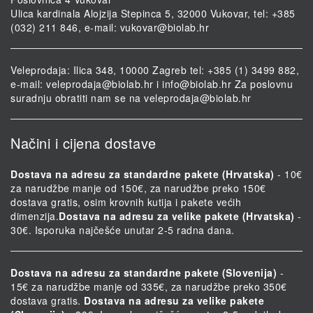
Ulica kardinala Alojzija Stepinca 5, 32000 Vukovar, tel: +385
(032) 211 846, e-mail:
vukovar@biolab.hr
Veleprodaja: Ilica 348, 10000 Zagreb tel: +385 (1) 3499 882,
e-mail:
veleprodaja@biolab.hr
i
info@biolab.hr
Za poslovnu
suradnju obratiti nam se na
veleprodaja@biolab.hr
Načini i cijena dostave
Dostava na adresu za standardne pakete (Hrvatska)
- 10€
za narudžbe manje od 150€, za narudžbe preko 150€
dostava gratis, osim krovnih kutija i pakete većih
dimenzija.
Dostava na adresu za velike pakete (Hrvatska)
-
30€. Isporuka najčešće unutar 2-5 radna dana.
Dostava na adresu za standardne pakete (Slovenija)
-
15€ za narudžbe manje od 335€, za narudžbe preko 350€
dostava gratis.
Dostava na adresu za velike pakete