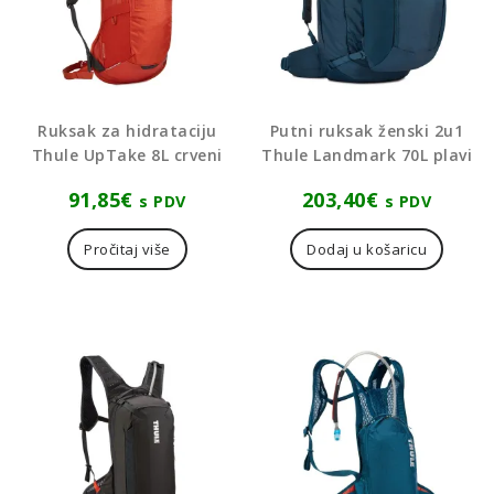
Ruksak za hidrataciju
Putni ruksak ženski 2u1
Thule UpTake 8L crveni
Thule Landmark 70L plavi
91,85
€
203,40
€
s PDV
s PDV
Pročitaj više
Dodaj u košaricu