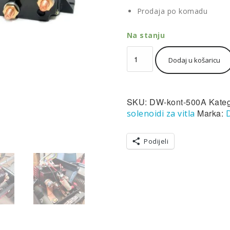
Prodaja po komadu
Na stanju
Relej/Contactor
Dodaj u košaricu
za
vitlo
500A
12V
SKU:
DW-kont-500A
Kateg
Dragon
količina
Marka:
solenoidi za vitla
Podijeli