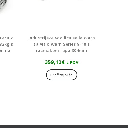
tara x
Industrijska vodilica sajle Warn
82kg s
za vitlo Warn Series 9-18 s
om na
razmakom rupa 304mm
359,10
€
s PDV
Pročitaj više