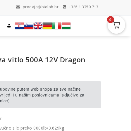
prodaja@biolab.hr
+385 1 3750 713
0
za vitlo 500A 12V Dragon
 kupovine putem web shopa za sve načine
rijedi i u našim poslovnicama isključivo za
nice).
V
 vučne sile preko 8000lb/3.629kg