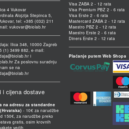
Visa ZABA 2 - 12 rata
ica 4 Vukovar
Visa Premium PBZ 2 - 6 rata
rdinala Alojzija Stepinca 5,
Visa Erste 2 - 6 rata
ukovar, tel: +385 (032) 211
Mastercard ZABA 2 - 12 rata
mail:
vukovar@biolab.hr
Maestro PBZ 2 - 12 rata
Maestro Erste 2 - 6 rata
Diners Erste 2 - 12 rata
daja: Ilica 348, 10000 Zagreb
85 (1) 3499 882, e-mail:
daja@biolab.hr
i
Plaćanje putem Web Shopa
olab.hr
Za poslovnu suradnju
i nam se na
daja@biolab.hr
i i cijena dostave
a na adresu za standardne
(Hrvatska)
- 10€ za narudžbe
d 150€, za narudžbe preko
stava gratis, osim krovnih
 pakete većih