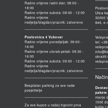
Radno vrijeme radni dan: 08:00 -
18:00
Poslovn
Radno vrijeme subota: 08:00 - 12:00
Ulica ka
Radno vrijeme
32000 V
nedjelja/blagdan/praznik: zatvoreno
846, e-
Poslovnica 4 Vukovar
Velepro
Radno vrijeme ponedjeljak: 09:00 -
tel: +3
16:00
velepro
Radno vrijeme utorak-petak: 08:30 -
info@bi
16:00
obratit
Radno vrijeme subota: 09:00 - 12:00
velepro
Radno vrijeme
nedjelja/blagdan/praznik: zatvoreno
Način
Besplatan parking za sve naše
Dostav
posjetitelje
pakete 
manje o
150€ do
Za sve kupce u našoj trgovini prva
kutija i