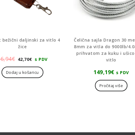
bežični daljinski za vitlo 4
Čelična sajla Dragon 30 me
žice
8mm za vitla do 9000lb/4.0
prihvatom za kuku i ušic
Izvorna
Trenutna
56,94
€
42,70
€
s PDV
vitlo
cijena
cijena
149,19
€
s PDV
Dodaj u košaricu
bila
je:
je:
42,70€.
Pročitaj više
56,94€.