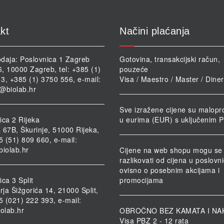
kt
Načini plaćanja
daja: Poslovnica 1 Zagreb
Gotovina, transakcijski račun,
46, 10000 Zagreb, tel: +385 (1)
pouzeće
3, +385 (1) 3750 556, e-mail:
Visa / Maestro / Master / Dine
@biolab.hr
Sve izražene cijene su malopr
ica 2 Rijeka
u eurima (EUR) s uključenim 
 67B, Škurinje, 51000 Rijeka,
85 (51) 809 660, e-mail:
biolab.hr
Cijene na web shopu mogu se
razlikovati od cijena u poslov
ovisno o posebnim akcijama i
ca 3 Split
promocijama
rja Šižgorića 14, 21000 Split,
85 (021) 222 393, e-mail:
iolab.hr
OBROČNO BEZ KAMATA I NA
Visa PBZ 2 - 12 rata