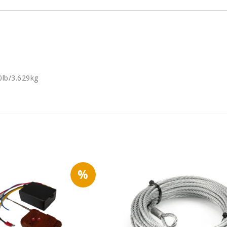
0lb/3.629kg
%