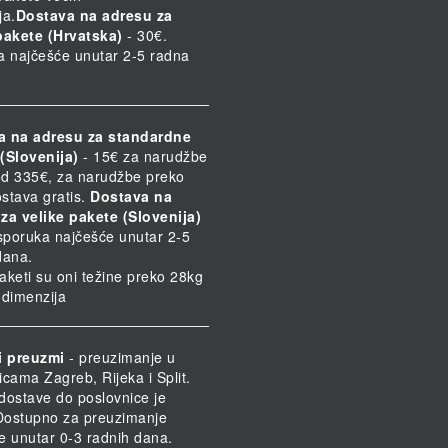
ja.
Dostava na adresu za
pakete (Hrvatska)
- 30€.
a najčešće unutar 2-5 radna
a na adresu za standardne
(Slovenija)
- 15€ za narudžbe
d 335€, za narudžbe preko
stava gratis.
Dostava na
za velike pakete (Slovenija)
Isporuka najčešće unutar 2-5
dana.
paketi su oni težine preko 28kg
h dimenzija
i preuzmi
- preuzimanje u
icama Zagreb, Rijeka i Split.
dostave do poslovnice je
 Dostupno za preuzimanje
e unutar 0-3 radnih dana.