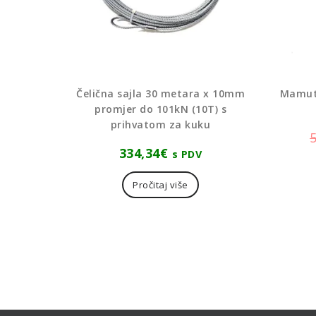
Čelična sajla 30 metara x 10mm
Mamut 
promjer do 101kN (10T) s
prihvatom za kuku
334,34
€
s PDV
Pročitaj više