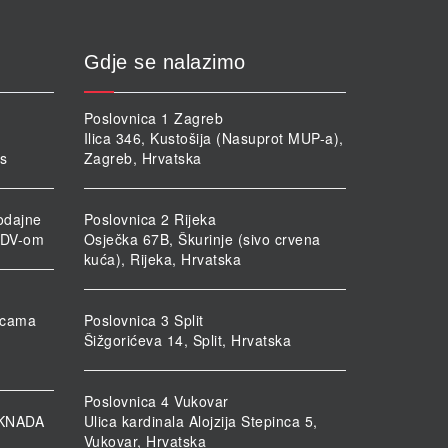
Gdje se nalazimo
Poslovnica 1 Zagreb
Ilica 346, Kustošija (Nasuprot MUP-a),
rs
Zagreb, Hrvatska
odajne
Poslovnica 2 Rijeka
PDV-om
Osječka 67B, Škurinje (sivo crvena
kuća), Rijeka, Hrvatska
nicama
Poslovnica 3 Split
Šižgorićeva 14, Split, Hrvatska
Poslovnica 4 Vukovar
KNADA
Ulica kardinala Alojzija Stepinca 5,
Vukovar, Hrvatska