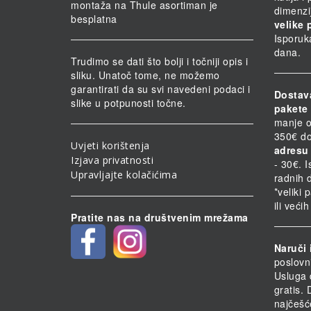
montaža na Thule asortiman je
dimenzi
besplatna
velike 
Isporuk
dana.
Trudimo se dati što bolji i točniji opis i
sliku. Unatoč tome, ne možemo
garantirati da su svi navedeni podaci i
Dostav
slike u potpunosti točne.
pakete 
manje o
350€ do
Uvjeti korištenja
adresu 
Izjava privatnosti
- 30€. 
Upravljajte kolačićima
radnih 
*veliki 
ili veći
Pratite nas na društvenim mrežama
Naruči 
poslovn
Usluga 
gratis.
najčešć