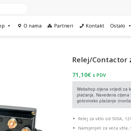
op
O nama
Partneri
Kontakt
Ostalo
Relej/Contactor 
71,10
€
s PDV
Webshop cijena vrijedi za
plaćanja. Navedena cijena v
gotovinsko plaćanje (novča
Relej za vitlo od 500A, 12
Namijenjen za veća vitla,