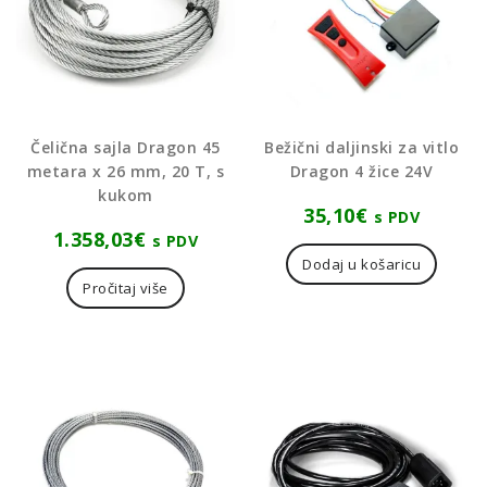
Čelična sajla Dragon 45
Bežični daljinski za vitlo
metara x 26 mm, 20 T, s
Dragon 4 žice 24V
kukom
35,10
€
s PDV
1.358,03
€
s PDV
Dodaj u košaricu
Pročitaj više