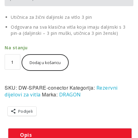
Utičnica za žični daljinski za vitlo 3 pin
Odgovara na sva klasična vitla koja imaju daljinski s 3
pin-a (daljinski – 3 pin muški, utičnica 3 pin ženski)
Na stanju
Utičnica
Dodaj u košaricu
Dragon
za
vitlo
za
SKU:
DW-SPARE-conector
Kategorija:
Rezervni
žični
daljinski
Marka:
dijelovi za vitla
DRAGON
3
pin
Podijeli
količina
Opis