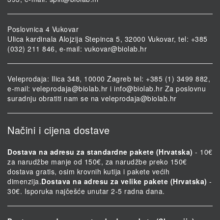
Poslovnica 4 Vukovar
Ulica kardinala Alojzija Stepinca 5, 32000 Vukovar, tel: +385
(032) 211 846, e-mail:
vukovar@biolab.hr
Veleprodaja: Ilica 348, 10000 Zagreb tel: +385 (1) 3499 882,
e-mail:
veleprodaja@biolab.hr
i
info@biolab.hr
Za poslovnu
suradnju obratiti nam se na
veleprodaja@biolab.hr
Načini i cijena dostave
Dostava na adresu za standardne pakete (Hrvatska)
- 10€
za narudžbe manje od 150€, za narudžbe preko 150€
dostava gratis, osim krovnih kutija i pakete većih
dimenzija.
Dostava na adresu za velike pakete (Hrvatska)
-
30€. Isporuka najčešće unutar 2-5 radna dana.