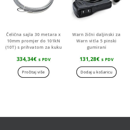
Čelična sajla 30 metara x
Warn žični daljinski za
10mm promjer do 101kN
Warn vitla 5 pinski
(10T) s prihvatom za kuku
gumirani
334,34
€
131,28
€
s PDV
s PDV
Pročitaj više
Dodaj u košaricu