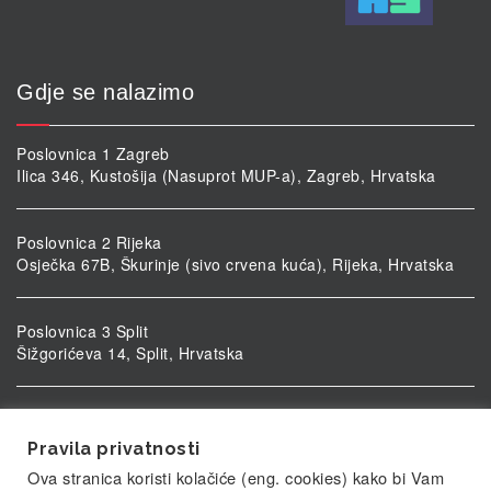
Gdje se nalazimo
Poslovnica 1 Zagreb
Ilica 346, Kustošija (Nasuprot MUP-a), Zagreb, Hrvatska
Poslovnica 2 Rijeka
Osječka 67B, Škurinje (sivo crvena kuća), Rijeka, Hrvatska
Poslovnica 3 Split
Šižgorićeva 14, Split, Hrvatska
Poslovnica 4 Vukovar
Ulica kardinala Alojzija Stepinca 5, Vukovar, Hrvatska
Pravila privatnosti
Ova stranica koristi kolačiće (eng. cookies) kako bi Vam