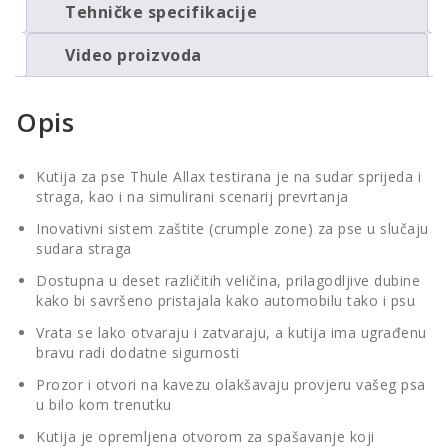
Tehničke specifikacije
Video proizvoda
Opis
Kutija za pse Thule Allax testirana je na sudar sprijeda i
straga, kao i na simulirani scenarij prevrtanja
Inovativni sistem zaštite (crumple zone) za pse u slučaju
sudara straga
Dostupna u deset različitih veličina, prilagodljive dubine
kako bi savršeno pristajala kako automobilu tako i psu
Vrata se lako otvaraju i zatvaraju, a kutija ima ugrađenu
bravu radi dodatne sigurnosti
Prozor i otvori na kavezu olakšavaju provjeru vašeg psa
u bilo kom trenutku
Kutija je opremljena otvorom za spašavanje koji