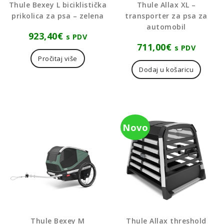
Thule Bexey L biciklistička
Thule Allax XL –
prikolica za psa – zelena
transporter za psa za
automobil
923,40
€
s PDV
711,00
€
s PDV
Pročitaj više
Dodaj u košaricu
Novo
Thule Bexey M
Thule Allax threshold