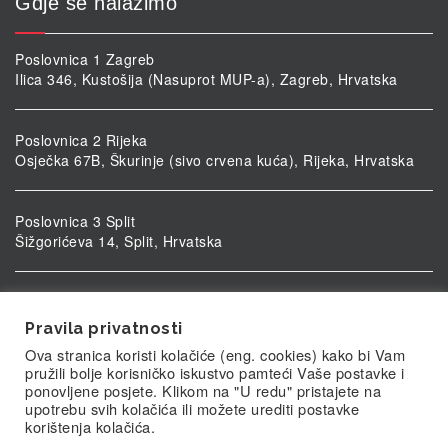
Gdje se nalazimo
Poslovnica 1 Zagreb
Ilica 346, Kustošija (Nasuprot MUP-a), Zagreb, Hrvatska
Poslovnica 2 Rijeka
Osječka 67B, Škurinje (sivo crvena kuća), Rijeka, Hrvatska
Poslovnica 3 Split
Šižgorićeva 14, Split, Hrvatska
Poslovnica 4 Vukovar
Ulica kardinala Alojzija Stepinca 5, Vukovar, Hrvatska
Pravila privatnosti
Ova stranica koristi kolačiće (eng. cookies) kako bi Vam
pružili bolje korisničko iskustvo pamteći Vaše postavke i
ponovljene posjete. Klikom na "U redu" pristajete na
upotrebu svih kolačića ili možete urediti postavke
korištenja kolačića.