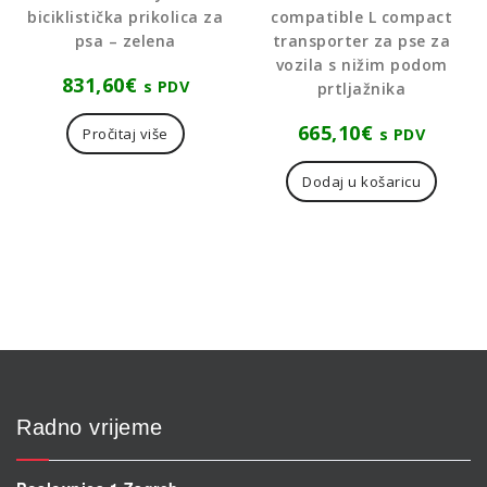
biciklistička prikolica za
compatible L compact
psa – zelena
transporter za pse za
vozila s nižim podom
831,60
€
s PDV
prtljažnika
665,10
€
s PDV
Pročitaj više
Dodaj u košaricu
Radno vrijeme