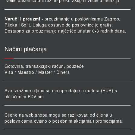
*veliki paketi su oni težine preko 28kg ili većih dimenzija
Naruči i preuzmi
- preuzimanje u poslovnicama Zagreb,
Rijeka i Split. Usluga dostave do poslovnice je gratis.
Dostupno za preuzimanje najčešće unutar 0-3 radnih dana.
Načini plaćanja
Gotovina, transakcijski račun, pouzeće
Visa / Maestro / Master / Diners
Sve izražene cijene su maloprodajne u eurima (EUR) s
uključenim PDV-om
Cijene na web shopu mogu se razlikovati od cijena u
poslovnicama ovisno o posebnim akcijama i promocijama