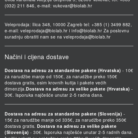
(032) 211 846, e-mail:
vukovar@biolab.hr
Veleprodaja: Ilica 348, 10000 Zagreb tel: +385 (1) 3499 882,
e-mail:
veleprodaja@biolab.hr
i
info@biolab.hr
Za poslovnu
suradnju obratiti nam se na
veleprodaja@biolab.hr
Načini i cijena dostave
Dostava na adresu za standardne pakete (Hrvatska)
- 10€
za narudžbe manje od 150€, za narudžbe preko 150€
dostava gratis, osim krovnih kutija i pakete većih
dimenzija.
Dostava na adresu za velike pakete (Hrvatska)
-
30€. Isporuka najčešće unutar 2-5 radna dana.
Dostava na adresu za standardne pakete (Slovenija)
-
15€ za narudžbe manje od 335€, za narudžbe preko 350€
dostava gratis.
Dostava na adresu za velike pakete
(Slovenija)
- 30€. Isporuka najčešće unutar 2-5 radnih dana.