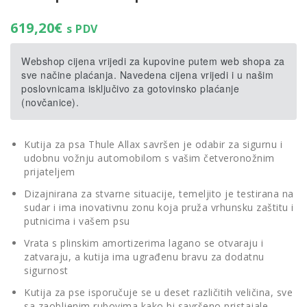
619,20
€
s PDV
Webshop cijena vrijedi za kupovine putem web shopa za
sve načine plaćanja. Navedena cijena vrijedi i u našim
poslovnicama isključivo za gotovinsko plaćanje
(novčanice).
Kutija za psa Thule Allax savršen je odabir za sigurnu i
udobnu vožnju automobilom s vašim četveronožnim
prijateljem
Dizajnirana za stvarne situacije, temeljito je testirana na
sudar i ima inovativnu zonu koja pruža vrhunsku zaštitu i
putnicima i vašem psu
Vrata s plinskim amortizerima lagano se otvaraju i
zatvaraju, a kutija ima ugrađenu bravu za dodatnu
sigurnost
Kutija za pse isporučuje se u deset različitih veličina, sve
sa zaobljenim rubovima kako bi savršeno pristajale