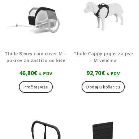
Thule Bexey rain cover M –
Thule Cappy pojas za pse
pokrov za zaštitu od kiše
– M veličina
46,80
€
92,70
€
s PDV
s PDV
Pročitaj više
Dodaj u košaricu