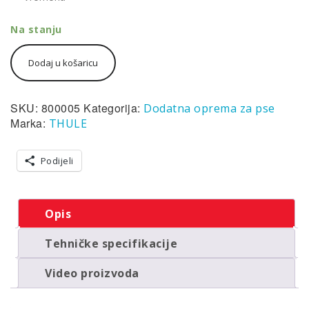
Na stanju
Thule
Dodaj u košaricu
Bexey
rain
cover
L
SKU:
800005
Kategorija:
Dodatna oprema za pse
-
Marka:
THULE
pokrov
za
zaštitu
Podijeli
od
kiše
količina
Opis
Tehničke specifikacije
Video proizvoda