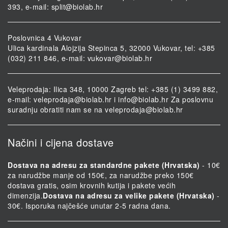
393, e-mail:
split@biolab.hr
Poslovnica 4 Vukovar
Ulica kardinala Alojzija Stepinca 5, 32000 Vukovar, tel: +385
(032) 211 846, e-mail:
vukovar@biolab.hr
Veleprodaja: Ilica 348, 10000 Zagreb tel: +385 (1) 3499 882,
e-mail:
veleprodaja@biolab.hr
i
info@biolab.hr
Za poslovnu
suradnju obratiti nam se na
veleprodaja@biolab.hr
Načini i cijena dostave
Dostava na adresu za standardne pakete (Hrvatska)
- 10€
za narudžbe manje od 150€, za narudžbe preko 150€
dostava gratis, osim krovnih kutija i pakete većih
dimenzija.
Dostava na adresu za velike pakete (Hrvatska)
-
30€. Isporuka najčešće unutar 2-5 radna dana.