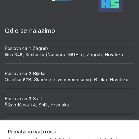
Gdje se nalazimo
Poslovnica 1 Zagreb
Ilica 346, Kustošija (Nasuprot MUP-a), Zagreb, Hrvatska
Poslovnica 2 Rijeka
Osječka 67B, Škurinje (sivo crvena kuća), Rijeka, Hrvatska
Poslovnica 3 Split
Šižgorićeva 14, Split, Hrvatska
Poslovnica 4 Vukovar
Ulica kardinala Alojzija Stepinca 5, Vukovar, Hrvatska
Pravila privatnosti