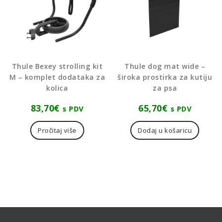
Thule Bexey strolling kit
Thule dog mat wide –
M – komplet dodataka za
široka prostirka za kutiju
kolica
za psa
83,70
€
65,70
€
s PDV
s PDV
Pročitaj više
Dodaj u košaricu