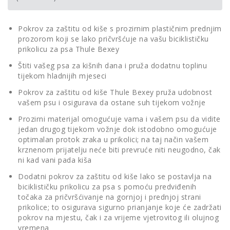
Pokrov za zaštitu od kiše s prozirnim plastičnim prednjim
prozorom koji se lako pričvršćuje na vašu biciklističku
prikolicu za psa Thule Bexey
Štiti vašeg psa za kišnih dana i pruža dodatnu toplinu
tijekom hladnijih mjeseci
Pokrov za zaštitu od kiše Thule Bexey pruža udobnost
vašem psu i osigurava da ostane suh tijekom vožnje
Prozirni materijal omogućuje vama i vašem psu da vidite
jedan drugog tijekom vožnje dok istodobno omogućuje
optimalan protok zraka u prikolici; na taj način vašem
krznenom prijatelju neće biti prevruće niti neugodno, čak
ni kad vani pada kiša
Dodatni pokrov za zaštitu od kiše lako se postavlja na
biciklističku prikolicu za psa s pomoću predviđenih
točaka za pričvršćivanje na gornjoj i prednjoj strani
prikolice; to osigurava sigurno prianjanje koje će zadržati
pokrov na mjestu, čak i za vrijeme vjetrovitog ili olujnog
vremena