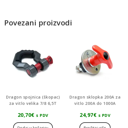
Povezani proizvodi
Dragon spojnica (škopac)
Dragon sklopka 200A za
za vitlo velika 7/8 6,5T
vitlo 200A do 1000A
20,70
€
24,97
€
s PDV
s PDV
Dodaj u košaricu
Pročitaj više