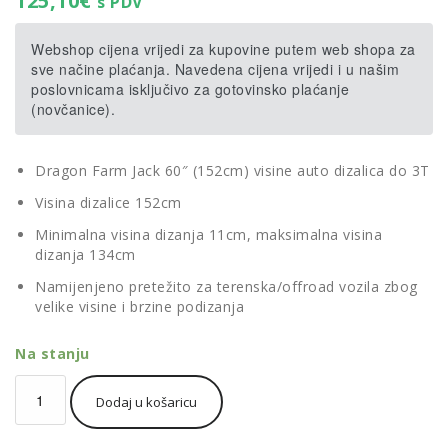
125,10
€
s PDV
Webshop cijena vrijedi za kupovine putem web shopa za
sve načine plaćanja. Navedena cijena vrijedi i u našim
poslovnicama isključivo za gotovinsko plaćanje
(novčanice).
Dragon Farm Jack 60″ (152cm) visine auto dizalica do 3T
Visina dizalice 152cm
Minimalna visina dizanja 11cm, maksimalna visina
dizanja 134cm
Namijenjeno pretežito za terenska/offroad vozila zbog
velike visine i brzine podizanja
Na stanju
Dragon
Dodaj u košaricu
Farm
Jack
60"/152cm