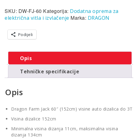
auto
SKU:
DW-FJ-60
Kategorija:
Dodatna oprema za
dizalica
do
Marka:
električna vitla i izvlačenje
DRAGON
3000kg/6600lb
količina
Podijeli
Opis
Tehničke specifikacije
Opis
Dragon Farm Jack 60″ (152cm) visine auto dizalica do 3T
Visina dizalice 152cm
Minimalna visina dizanja 11cm, maksimalna visina
dizanja 134cm