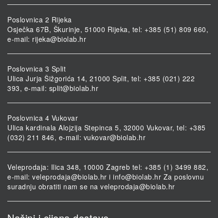
Poslovnica 2 Rijeka
Osječka 67B, Škurinje, 51000 Rijeka, tel: +385 (51) 809 660,
e-mail:
rijeka@biolab.hr
Poslovnica 3 Split
Ulica Jurja Šižgorića 14, 21000 Split, tel: +385 (021) 222
393, e-mail:
split@biolab.hr
Poslovnica 4 Vukovar
Ulica kardinala Alojzija Stepinca 5, 32000 Vukovar, tel: +385
(032) 211 846, e-mail:
vukovar@biolab.hr
Veleprodaja: Ilica 348, 10000 Zagreb tel: +385 (1) 3499 882,
e-mail:
veleprodaja@biolab.hr
i
info@biolab.hr
Za poslovnu
suradnju obratiti nam se na
veleprodaja@biolab.hr
Načini i cijena dostave