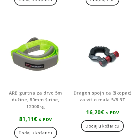
ARB gurtna za drvo 5m
Dragon spojnica (škopac)
dužine, 80mm širine,
za vitlo mala 5/8 3T
12000kg
16,20
€
s PDV
81,11
€
s PDV
Dodaj u košaricu
Dodaj u košaricu