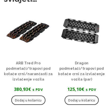
ARB Tred Pro
Dragon
podmetači/trapovi pod
podmetači/trapovi pod
kotače crni/narančasti za
kotače crni za izvlačenje
izvlačenje vozila
vozila (par)
380,93
€
125,10
€
s PDV
s PDV
Dodaj u košaricu
Dodaj u košaricu