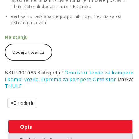
ispod tende. Šina ima dvije funkcije: možete postaviti
Thule šator ili dodati Thule LED traku.
Vertikalno rasklapanje potpornih nogu bez rizika od
oštećenja vozila
Na stanju
Thule
Dodaj u košaricu
Omnistor
Tenda
5200
-
SKU:
301053
Kategorije:
Omnistor tende za kampere
4,0x2,5m,
,
Marka:
i kombi vozila
Oprema za kampere Omnistor
kučište
THULE
bijelo,
tkanina
mystic-
Podijeli
grey
količina
Opis