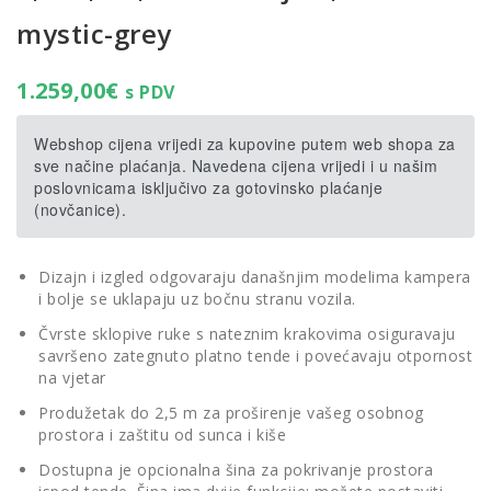
mystic-grey
1.259,00
€
s PDV
Webshop cijena vrijedi za kupovine putem web shopa za
sve načine plaćanja. Navedena cijena vrijedi i u našim
poslovnicama isključivo za gotovinsko plaćanje
(novčanice).
Dizajn i izgled odgovaraju današnjim modelima kampera
i bolje se uklapaju uz bočnu stranu vozila.
Čvrste sklopive ruke s nateznim krakovima osiguravaju
savršeno zategnuto platno tende i povećavaju otpornost
na vjetar
Produžetak do 2,5 m za proširenje vašeg osobnog
prostora i zaštitu od sunca i kiše
Dostupna je opcionalna šina za pokrivanje prostora