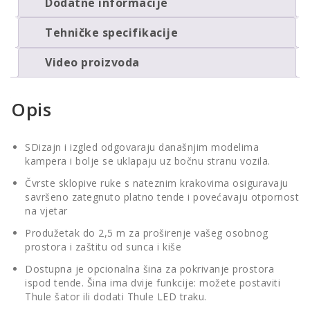
Dodatne informacije
Tehničke specifikacije
Video proizvoda
Opis
SDizajn i izgled odgovaraju današnjim modelima
kampera i bolje se uklapaju uz bočnu stranu vozila.
Čvrste sklopive ruke s nateznim krakovima osiguravaju
savršeno zategnuto platno tende i povećavaju otpornost
na vjetar
Produžetak do 2,5 m za proširenje vašeg osobnog
prostora i zaštitu od sunca i kiše
Dostupna je opcionalna šina za pokrivanje prostora
ispod tende. Šina ima dvije funkcije: možete postaviti
Thule šator ili dodati Thule LED traku.