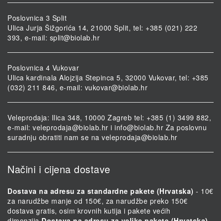
Poslovnica 3 Split
Ulica Jurja Šižgorića 14, 21000 Split, tel: +385 (021) 222
393, e-mail:
split@biolab.hr
Poslovnica 4 Vukovar
Ulica kardinala Alojzija Stepinca 5, 32000 Vukovar, tel: +385
(032) 211 846, e-mail:
vukovar@biolab.hr
Veleprodaja: Ilica 348, 10000 Zagreb tel: +385 (1) 3499 882,
e-mail:
veleprodaja@biolab.hr
i
info@biolab.hr
Za poslovnu
suradnju obratiti nam se na
veleprodaja@biolab.hr
Načini i cijena dostave
Dostava na adresu za standardne pakete (Hrvatska)
- 10€
za narudžbe manje od 150€, za narudžbe preko 150€
dostava gratis, osim krovnih kutija i pakete većih
dimenzija.
Dostava na adresu za velike pakete (Hrvatska)
-