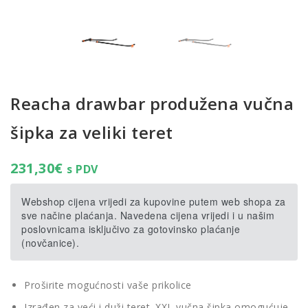
Reacha drawbar produžena vučna
šipka za veliki teret
231,30
€
s PDV
Webshop cijena vrijedi za kupovine putem web shopa za
sve načine plaćanja. Navedena cijena vrijedi i u našim
poslovnicama isključivo za gotovinsko plaćanje
(novčanice).
Proširite mogućnosti vaše prikolice
Izrađen za veći i duži teret. XXL vučna šipka omogućuje