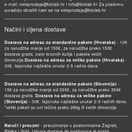
e-mail:
veleprodaja@biolab.hr
i
info@biolab.hr
Za poslovnu
suradnju obratiti nam se na
veleprodaja@biolab.hr
Načini i cijena dostave
Dostava na adresu za standardne pakete (Hrvatska)
- 10€
za narudžbe manje od 150€, za narudžbe preko 150€
dostava gratis, osim krovnih kutija i pakete većih
dimenzija.
Dostava na adresu za velike pakete (Hrvatska)
-
30€. Isporuka najčešće unutar 2-5 radna dana.
Dostava na adresu za standardne pakete (Slovenija)
-
15€ za narudžbe manje od 335€, za narudžbe preko 350€
dostava gratis.
Dostava na adresu za velike pakete
(Slovenija)
- 30€. Isporuka najčešće unutar 2-5 radnih dana.
*veliki paketi su oni težine preko 28kg ili većih dimenzija
Naruči i preuzmi
- preuzimanje u poslovnicama Zagreb,
Rijeka i Split. Usluga dostave do poslovnice je gratis.