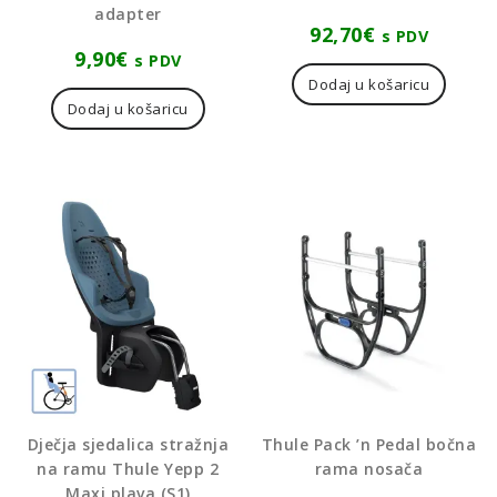
adapter
92,70
€
s PDV
9,90
€
s PDV
Dodaj u košaricu
Dodaj u košaricu
Dječja sjedalica stražnja
Thule Pack ’n Pedal bočna
na ramu Thule Yepp 2
rama nosača
Maxi plava (S1)