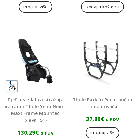
Pročitaj više
Dodaj u košaricu
Dječja sjedalica stražnja
Thule Pack ’n Pedal bočna
na ramu Thule Yepp Nexxt
rama nosača
Maxi Frame Mounted
37,80
€
s PDV
plava (S1)
130,29
€
s PDV
Pročitaj više