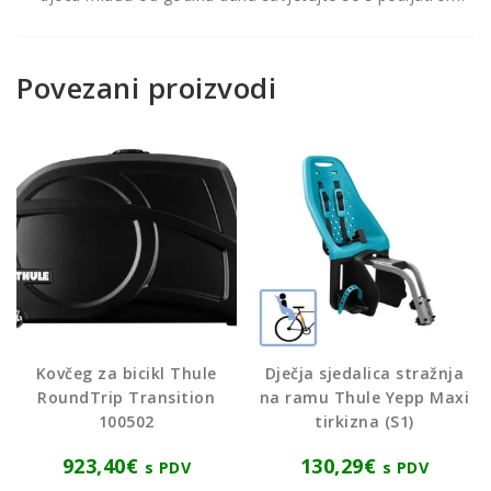
Povezani proizvodi
Kovčeg za bicikl Thule
Dječja sjedalica stražnja
RoundTrip Transition
na ramu Thule Yepp Maxi
100502
tirkizna (S1)
923,40
€
130,29
€
s PDV
s PDV