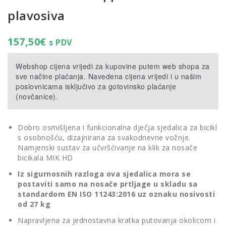
plavosiva
157,50
€
s PDV
Webshop cijena vrijedi za kupovine putem web shopa za
sve načine plaćanja. Navedena cijena vrijedi i u našim
poslovnicama isključivo za gotovinsko plaćanje
(novčanice).
Dobro osmišljena i funkcionalna dječja sjedalica za bicikl
s osobnošću, dizajnirana za svakodnevne vožnje.
Namjenski sustav za učvršćivanje na klik za nosače
bicikala MIK HD
Iz sigurnosnih razloga ova sjedalica mora se
postaviti samo na nosače prtljage u skladu sa
standardom EN ISO 11243:2016 uz oznaku nosivosti
od 27 kg
Napravljena za jednostavna kratka putovanja okolicom i