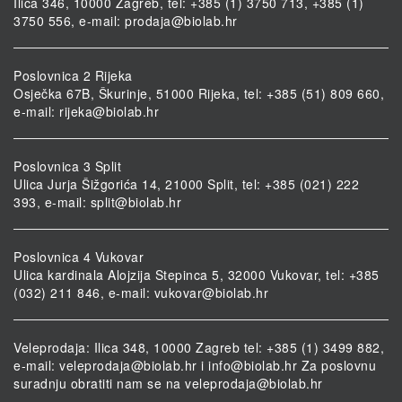
Ilica 346, 10000 Zagreb, tel: +385 (1) 3750 713, +385 (1)
3750 556, e-mail:
prodaja@biolab.hr
Poslovnica 2 Rijeka
Osječka 67B, Škurinje, 51000 Rijeka, tel: +385 (51) 809 660,
e-mail:
rijeka@biolab.hr
Poslovnica 3 Split
Ulica Jurja Šižgorića 14, 21000 Split, tel: +385 (021) 222
393, e-mail:
split@biolab.hr
Poslovnica 4 Vukovar
Ulica kardinala Alojzija Stepinca 5, 32000 Vukovar, tel: +385
(032) 211 846, e-mail:
vukovar@biolab.hr
Veleprodaja: Ilica 348, 10000 Zagreb tel: +385 (1) 3499 882,
e-mail:
veleprodaja@biolab.hr
i
info@biolab.hr
Za poslovnu
suradnju obratiti nam se na
veleprodaja@biolab.hr