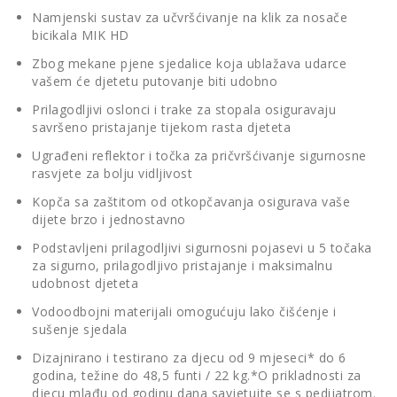
Namjenski sustav za učvršćivanje na klik za nosače
bicikala MIK HD
Zbog mekane pjene sjedalice koja ublažava udarce
vašem će djetetu putovanje biti udobno
Prilagodljivi oslonci i trake za stopala osiguravaju
savršeno pristajanje tijekom rasta djeteta
Ugrađeni reflektor i točka za pričvršćivanje sigurnosne
rasvjete za bolju vidljivost
Kopča sa zaštitom od otkopčavanja osigurava vaše
dijete brzo i jednostavno
Podstavljeni prilagodljivi sigurnosni pojasevi u 5 točaka
za sigurno, prilagodljivo pristajanje i maksimalnu
udobnost djeteta
Vodoodbojni materijali omogućuju lako čišćenje i
sušenje sjedala
Dizajnirano i testirano za djecu od 9 mjeseci* do 6
godina, težine do 48,5 funti / 22 kg.*O prikladnosti za
djecu mlađu od godinu dana savjetujte se s pedijatrom.