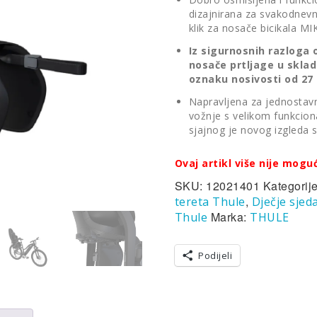
dizajnirana za svakodnevn
klik za nosače bicikala M
Iz sigurnosnih razloga 
nosače prtljage u skla
oznaku nosivosti od 27
Napravljena za jednostav
vožnje s velikom funkciona
sjajnog je novog izgleda
Ovaj artikl više nije mogu
SKU:
12021401
Kategorij
,
tereta Thule
Dječje sjeda
Marka:
Thule
THULE
Podijeli