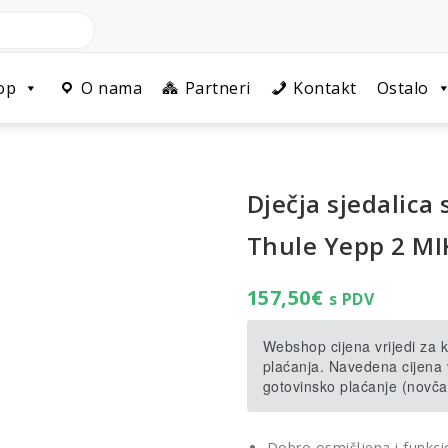
op
O nama
Partneri
Kontakt
Ostalo
Dječja sjedalica 
Thule Yepp 2 MI
157,50
€
s PDV
Webshop cijena vrijedi za
plaćanja. Navedena cijena v
gotovinsko plaćanje (novča
Dobro osmišljena i funkcio