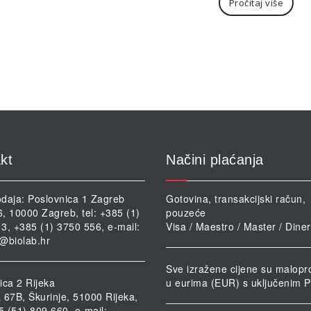
Pročitaj više
kt
Načini plaćanja
daja: Poslovnica 1 Zagreb
Gotovina, transakcijski račun,
46, 10000 Zagreb, tel: +385 (1)
pouzeće
3, +385 (1) 3750 556, e-mail:
Visa / Maestro / Master / Dine
@biolab.hr
Sve izražene cijene su malopr
ica 2 Rijeka
u eurima (EUR) s uključenim 
 67B, Škurinje, 51000 Rijeka,
85 (51) 809 660, e-mail: