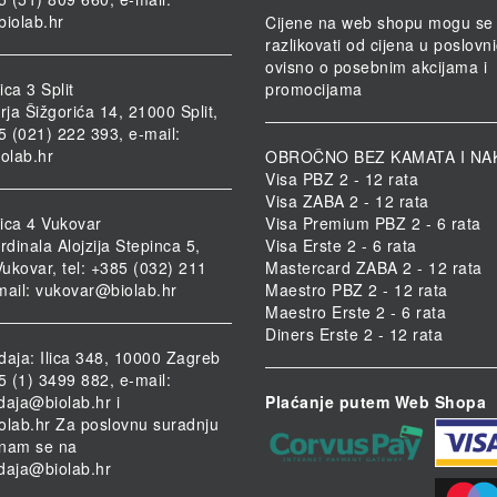
biolab.hr
Cijene na web shopu mogu se
razlikovati od cijena u poslov
ovisno o posebnim akcijama i
ca 3 Split
promocijama
rja Šižgorića 14, 21000 Split,
85 (021) 222 393, e-mail:
iolab.hr
OBROČNO BEZ KAMATA I NA
Visa PBZ 2 - 12 rata
Visa ZABA 2 - 12 rata
ica 4 Vukovar
Visa Premium PBZ 2 - 6 rata
rdinala Alojzija Stepinca 5,
Visa Erste 2 - 6 rata
ukovar, tel: +385 (032) 211
Mastercard ZABA 2 - 12 rata
mail:
vukovar@biolab.hr
Maestro PBZ 2 - 12 rata
Maestro Erste 2 - 6 rata
Diners Erste 2 - 12 rata
daja: Ilica 348, 10000 Zagreb
85 (1) 3499 882, e-mail:
daja@biolab.hr
i
Plaćanje putem Web Shopa
olab.hr
Za poslovnu suradnju
i nam se na
daja@biolab.hr