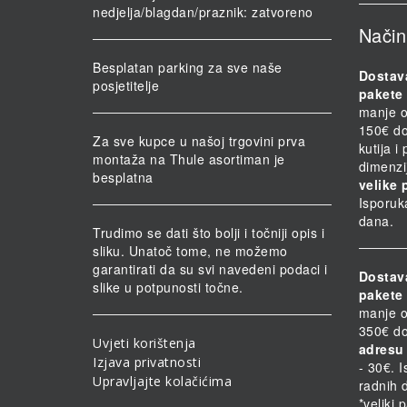
nedjelja/blagdan/praznik: zatvoreno
Način
Besplatan parking za sve naše
Dostav
posjetitelje
pakete 
manje o
150€ do
Za sve kupce u našoj trgovini prva
kutija i
montaža na Thule asortiman je
dimenzi
besplatna
velike 
Isporuk
dana.
Trudimo se dati što bolji i točniji opis i
sliku. Unatoč tome, ne možemo
garantirati da su svi navedeni podaci i
Dostav
slike u potpunosti točne.
pakete 
manje o
350€ do
Uvjeti korištenja
adresu 
Izjava privatnosti
- 30€. 
Upravljajte kolačićima
radnih 
*veliki 