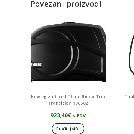
Povezani proizvodi
Kovčeg za bicikl Thule RoundTrip
Thul
Transition 100502
923,40
€
s PDV
Pročitaj više