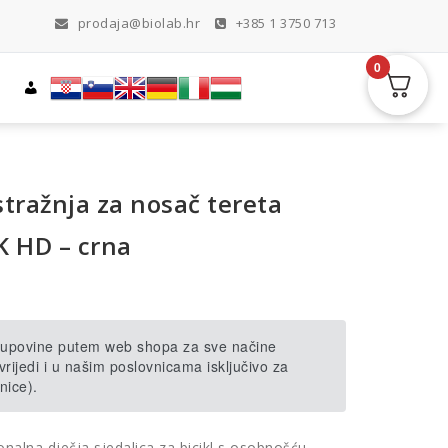
prodaja@biolab.hr
+385 1 3750 713
0
stražnja za nosač tereta
K HD – crna
 kupovine putem web shopa za sve načine
rijedi i u našim poslovnicama isključivo za
nice).
nalna dječja sjedalica za bicikl s osobnošću,