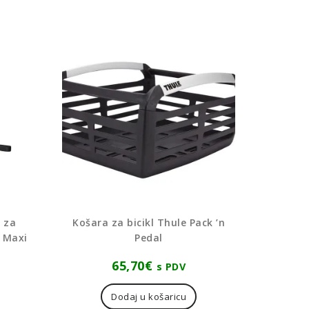
a za
Košara za bicikl Thule Pack ’n
2 Maxi
Pedal
65,70
€
s PDV
Dodaj u košaricu