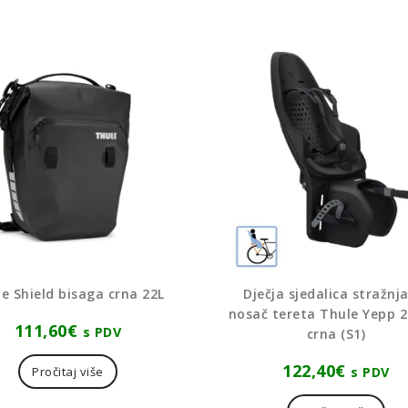
e Shield bisaga crna 22L
Dječja sjedalica stražnj
nosač tereta Thule Yepp 
111,60
€
s PDV
crna (S1)
122,40
€
s PDV
Pročitaj više