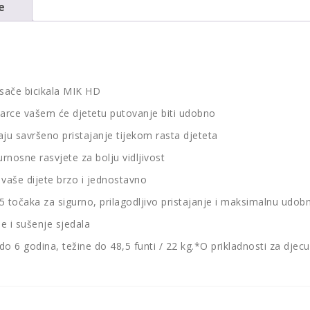
e
osače bicikala MIK HD
arce vašem će djetetu putovanje biti udobno
vaju savršeno pristajanje tijekom rasta djeteta
urnosne rasvjete za bolju vidljivost
vaše dijete brzo i jednostavno
u 5 točaka za sigurno, prilagodljivo pristajanje i maksimalnu udob
e i sušenje sjedala
 do 6 godina, težine do 48,5 funti / 22 kg.*O prikladnosti za dje