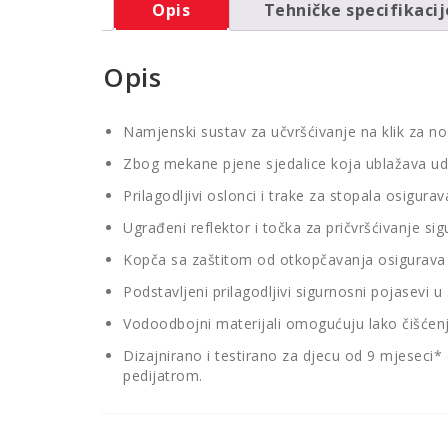
Opis
Tehničke specifikacij
Opis
Namjenski sustav za učvršćivanje na klik za n
Zbog mekane pjene sjedalice koja ublažava ud
Prilagodljivi oslonci i trake za stopala osigura
Ugrađeni reflektor i točka za pričvršćivanje sig
Kopča sa zaštitom od otkopčavanja osigurava 
Podstavljeni prilagodljivi sigurnosni pojasevi 
Vodoodbojni materijali omogućuju lako čišćenj
Dizajnirano i testirano za djecu od 9 mjeseci*
pedijatrom.