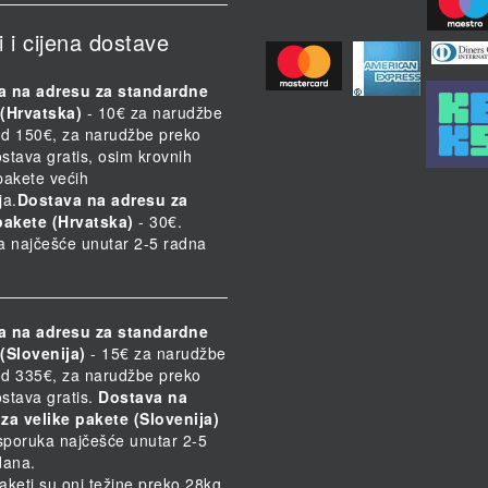
i i cijena dostave
a na adresu za standardne
(Hrvatska)
- 10€ za narudžbe
d 150€, za narudžbe preko
stava gratis, osim krovnih
 pakete većih
ja.
Dostava na adresu za
pakete (Hrvatska)
- 30€.
a najčešće unutar 2-5 radna
a na adresu za standardne
(Slovenija)
- 15€ za narudžbe
d 335€, za narudžbe preko
stava gratis.
Dostava na
za velike pakete (Slovenija)
Isporuka najčešće unutar 2-5
dana.
paketi su oni težine preko 28kg