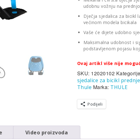
udobnu vožnju na prednjoj 
Dječja sjedalica za bicikl 
većinom modela bicikala
Vaše će dijete udobno sje
Maksimalna udobnost i sig
podstavljenom pojasu koji
Ovaj artikl više nije mogu
SKU:
12020102
Kategorij
sjedalice za bicikl prednj
Marka:
Thule
THULE
Podijeli
e
Video proizvoda