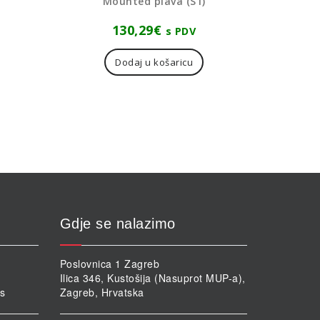
Mounted plava (S1)
130,29
€
s PDV
Dodaj u košaricu
Gdje se nalazimo
Poslovnica 1 Zagreb
Ilica 346, Kustošija (Nasuprot MUP-a),
rs
Zagreb, Hrvatska