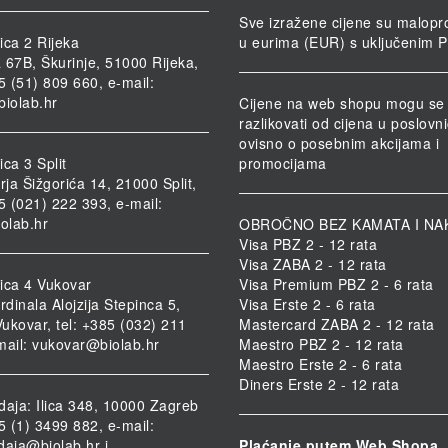
Sve izražene cijene su malopr
ica 2 Rijeka
u eurima (EUR) s uključenim 
 67B, Škurinje, 51000 Rijeka,
85 (51) 809 660, e-mail:
biolab.hr
Cijene na web shopu mogu se
razlikovati od cijena u poslov
ovisno o posebnim akcijama i
ca 3 Split
promocijama
rja Šižgorića 14, 21000 Split,
85 (021) 222 393, e-mail:
iolab.hr
OBROČNO BEZ KAMATA I NA
Visa PBZ 2 - 12 rata
Visa ZABA 2 - 12 rata
ica 4 Vukovar
Visa Premium PBZ 2 - 6 rata
rdinala Alojzija Stepinca 5,
Visa Erste 2 - 6 rata
ukovar, tel: +385 (032) 211
Mastercard ZABA 2 - 12 rata
mail:
vukovar@biolab.hr
Maestro PBZ 2 - 12 rata
Maestro Erste 2 - 6 rata
Diners Erste 2 - 12 rata
daja: Ilica 348, 10000 Zagreb
85 (1) 3499 882, e-mail:
daja@biolab.hr
i
Plaćanje putem Web Shopa