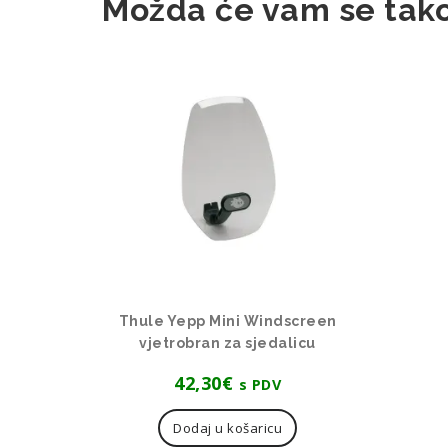
Možda će vam se tako
Thule Yepp Mini Windscreen
vjetrobran za sjedalicu
42,30
€
s PDV
Dodaj u košaricu