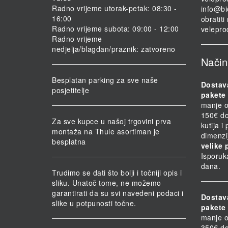
Radno vrijeme utorak-petak: 08:30 -
info@bi
16:00
obratit
Radno vrijeme subota: 09:00 - 12:00
velepro
Radno vrijeme
nedjelja/blagdan/praznik: zatvoreno
Način
Besplatan parking za sve naše
Dostav
posjetitelje
pakete 
manje o
150€ do
Za sve kupce u našoj trgovini prva
kutija i
montaža na Thule asortiman je
dimenzi
besplatna
velike 
Isporuk
dana.
Trudimo se dati što bolji i točniji opis i
sliku. Unatoč tome, ne možemo
garantirati da su svi navedeni podaci i
Dostav
slike u potpunosti točne.
pakete 
manje o
350€ do