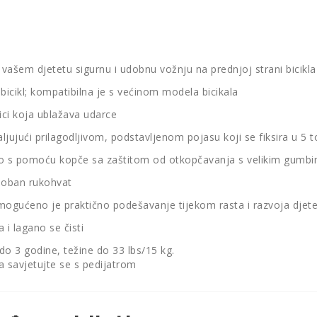
a vašem djetetu sigurnu i udobnu vožnju na prednjoj strani bicikla
 bicikl; kompatibilna je s većinom modela bicikala
ici koja ublažava udarce
jujući prilagodljivom, podstavljenom pojasu koji se fiksira u 5 
rano s pomoću kopče sa zaštitom od otkopčavanja s velikim gumb
udoban rukohvat
mogućeno je praktično podešavanje tijekom rasta i razvoja djet
 i lagano se čisti
do 3 godine, težine do 33 lbs/15 kg.
a savjetujte se s pedijatrom