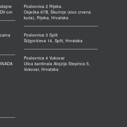
odajne
Poslovnica 2 Rijeka
PDV-om
Osječka 67B, Škurinje (sivo crvena
kuća), Rijeka, Hrvatska
nicama
Poslovnica 3 Split
Šižgorićeva 14, Split, Hrvatska
Poslovnica 4 Vukovar
KNADA
Ulica kardinala Alojzija Stepinca 5,
Vukovar, Hrvatska