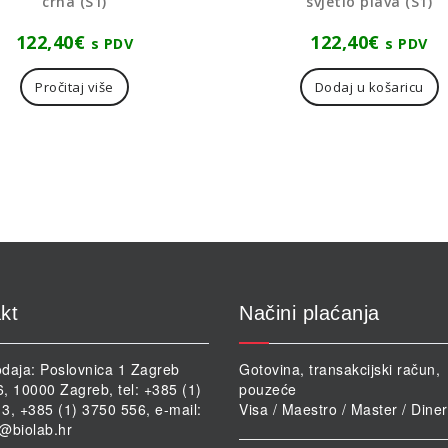
crna (S1)
svjetlo plava (S1)
122,40
€
122,40
€
s PDV
s PDV
Pročitaj više
Dodaj u košaricu
kt
Načini plaćanja
daja: Poslovnica 1 Zagreb
Gotovina, transakcijski račun,
46, 10000 Zagreb, tel: +385 (1)
pouzeće
3, +385 (1) 3750 556, e-mail:
Visa / Maestro / Master / Dine
@biolab.hr