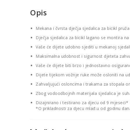
Opis
Mekana i čvrsta dječja sjedalica za bicikl pruž
Dječja sjedalica za bicikl lagano se montira na
Vaše će dijete udobno sjediti u mekanoj sjedal
Maksimalna udobnost i sigurnost djeteta zahval
Vaše će dijete biti brzo i jednostavno osigu
Dijete tijekom vožnje ruke može osloniti na 
Zahvaljujući osloncima i trakama za stopala o
Zbog vodoodbojnih materijala sjedalica je suha
Dizajnirano i testirano za djecu od 9 mjeseci* 
*O prikladnosti za djecu mlađ.u od godinu dan