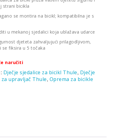
strani bicikla
lagano se montira na bicikl; kompatibilna je s
diti u mekanoj sjedalici koja ublažava udarce
urnost djeteta zahvaljujući prilagodljivom,
 se fiksira u 5 točaka
će naručiti
e:
,
Dječje sjedalice za bicikl Thule
Dječje
,
e za upravljač Thule
Oprema za bicikle