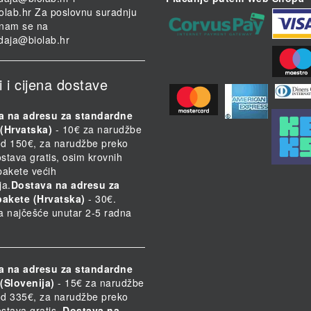
olab.hr
Za poslovnu suradnju
i nam se na
daja@biolab.hr
i i cijena dostave
a na adresu za standardne
(Hrvatska)
- 10€ za narudžbe
d 150€, za narudžbe preko
stava gratis, osim krovnih
 pakete većih
ja.
Dostava na adresu za
pakete (Hrvatska)
- 30€.
a najčešće unutar 2-5 radna
a na adresu za standardne
(Slovenija)
- 15€ za narudžbe
d 335€, za narudžbe preko
stava gratis.
Dostava na