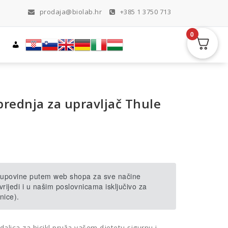
prodaja@biolab.hr
+385 1 3750 713
0
 prednja za upravljač Thule
 kupovine putem web shopa za sve načine
rijedi i u našim poslovnicama isključivo za
nice).
dalica za bicikl pruža vašem djetetu sigurnu i