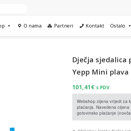
op
O nama
Partneri
Kontakt
Ostalo
Dječja sjedalica
Yepp Mini plava
101,41
€
s PDV
Webshop cijena vrijedi za
plaćanja. Navedena cijena v
gotovinsko plaćanje (novča
Mekana i čvrsta dječja sje