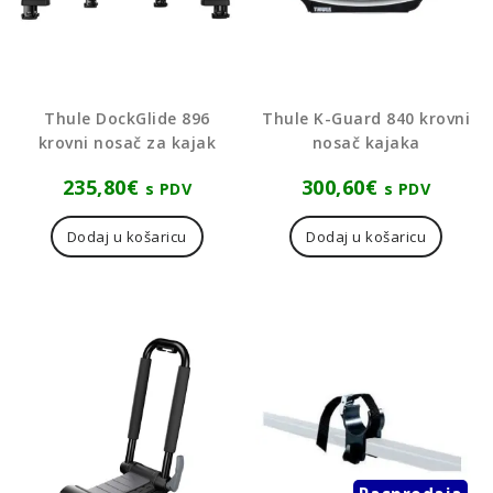
Thule DockGlide 896
Thule K-Guard 840 krovni
krovni nosač za kajak
nosač kajaka
235,80
€
300,60
€
s PDV
s PDV
Dodaj u košaricu
Dodaj u košaricu