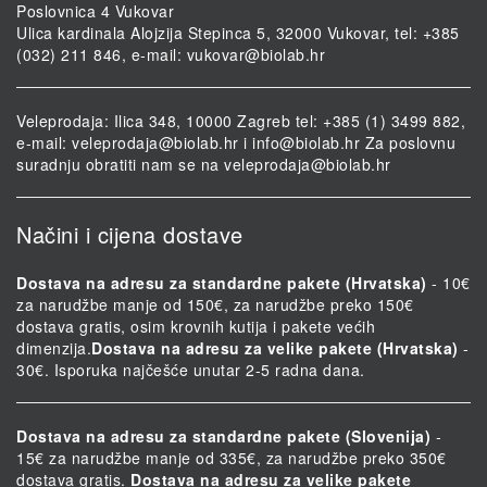
Poslovnica 4 Vukovar
Ulica kardinala Alojzija Stepinca 5, 32000 Vukovar, tel: +385
(032) 211 846, e-mail:
vukovar@biolab.hr
Veleprodaja: Ilica 348, 10000 Zagreb tel: +385 (1) 3499 882,
e-mail:
veleprodaja@biolab.hr
i
info@biolab.hr
Za poslovnu
suradnju obratiti nam se na
veleprodaja@biolab.hr
Načini i cijena dostave
Dostava na adresu za standardne pakete (Hrvatska)
- 10€
za narudžbe manje od 150€, za narudžbe preko 150€
dostava gratis, osim krovnih kutija i pakete većih
dimenzija.
Dostava na adresu za velike pakete (Hrvatska)
-
30€. Isporuka najčešće unutar 2-5 radna dana.
Dostava na adresu za standardne pakete (Slovenija)
-
15€ za narudžbe manje od 335€, za narudžbe preko 350€
dostava gratis.
Dostava na adresu za velike pakete