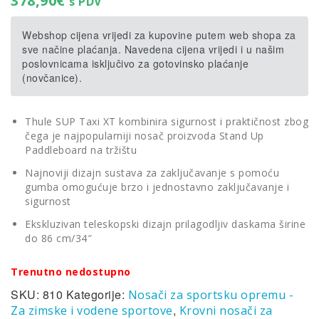
378,90
€
s PDV
Webshop cijena vrijedi za kupovine putem web shopa za
sve načine plaćanja. Navedena cijena vrijedi i u našim
poslovnicama isključivo za gotovinsko plaćanje
(novčanice).
Thule SUP Taxi XT kombinira sigurnost i praktičnost zbog
čega je najpopularniji nosač proizvoda Stand Up
Paddleboard na tržištu
Najnoviji dizajn sustava za zaključavanje s pomoću
gumba omogućuje brzo i jednostavno zaključavanje i
sigurnost
Ekskluzivan teleskopski dizajn prilagodljiv daskama širine
do 86 cm/34″
Trenutno nedostupno
SKU:
810
Kategorije:
Nosači za sportsku opremu -
,
Za zimske i vodene sportove
Krovni nosači za