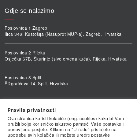
Gdje se nalazimo
Poslovnica 1 Zagreb
Ilica 346, Kustošija (Nasuprot MUP-a), Zagreb, Hrvatska
Poslovnica 2 Rijeka
Osječka 67B, Škurinje (sivo crvena kuća), Rijeka, Hrvatska
Poslovnica 3 Split
Šižgorićeva 14, Split, Hrvatska
Poslovnica 4 Vukovar
Ulica kardinala Alojzija Stepinca 5, Vukovar, Hrvatska
Pravila privatnosti
Ova stranica koristi kolačiće (eng. cookies) kako bi Vam
pružili bolje korisničko iskustvo pamteći Vaše postavke i
ponovljene posjete. Klikom na "U redu" pristajete na
upotrebu svih kolačića ili možete urediti postavke