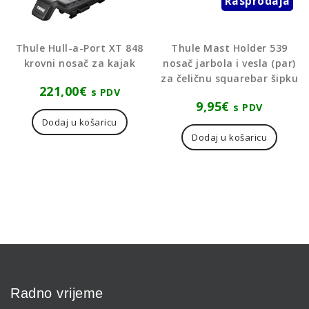
Rasprodaja
Thule Hull-a-Port XT 848
Thule Mast Holder 539
krovni nosač za kajak
nosač jarbola i vesla (par)
za čeličnu squarebar šipku
221,00
€
s PDV
9,95
€
s PDV
Dodaj u košaricu
Dodaj u košaricu
Radno vrijeme