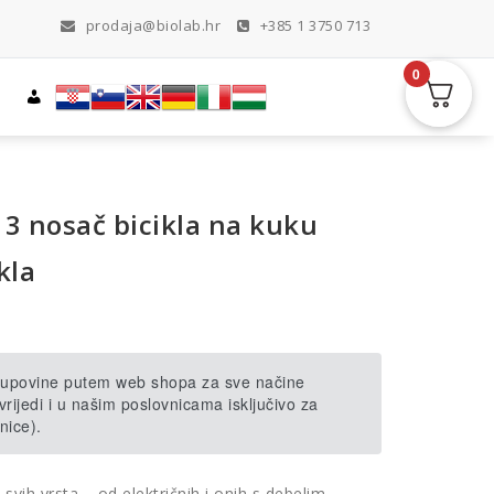
prodaja@biolab.hr
+385 1 3750 713
0
3 nosač bicikla na kuku
kla
 kupovine putem web shopa za sve načine
rijedi i u našim poslovnicama isključivo za
nice).
 svih vrsta – od električnih i onih s debelim