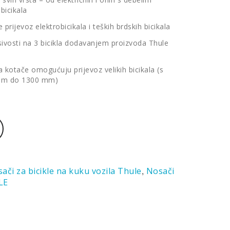
bicikala
prijevoz elektrobicikala i teških brdskih bicikala
vosti na 3 bicikla dodavanjem proizvoda Thule
 kotače omogućuju prijevoz velikih bicikala (s
om do 1300 mm)
,
ači za bicikle na kuku vozila Thule
Nosači
LE