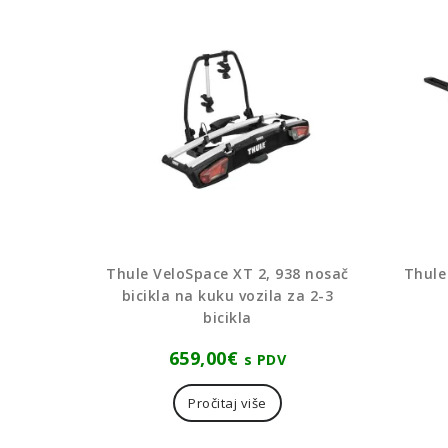
Thule VeloSpace XT 2, 938 nosač
Thule
bicikla na kuku vozila za 2-3
bicikla
659,00
€
s PDV
Pročitaj više