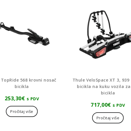
 TopRide 568 krovni nosač
Thule VeloSpace XT 3, 939
bicikla
bicikla na kuku vozila za
bicikla
253,30
€
s PDV
717,00
€
s PDV
Pročitaj više
Pročitaj više