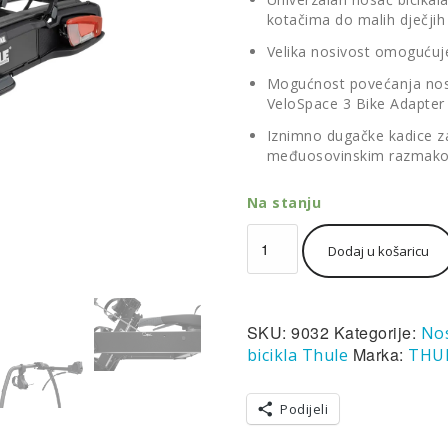
kotačima do malih dječjih 
Velika nosivost omogućuje 
Mogućnost povećanja nosi
VeloSpace 3 Bike Adapter
Iznimno dugačke kadice za
međuosovinskim razmak
Na stanju
Thule
Dodaj u košaricu
VeloSpace
3
nosač
bicikla
SKU:
9032
Kategorije:
Nos
na
kuku
Marka:
bicikla Thule
THU
vozila
za
Podijeli
2-
3