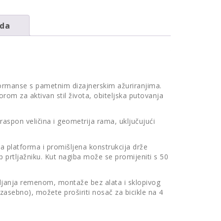
oda
rformanse s pametnim dizajnerskim ažuriranjima.
zborom za aktivan stil života, obiteljska putovanja
raspon veličina i geometrija rama, uključujući
 platforma i promišljena konstrukcija drže
p prtljažniku. Kut nagiba može se promijeniti s 50
ljanja remenom, montaže bez alata i sklopivog
asebno), možete proširiti nosač za bicikle na 4