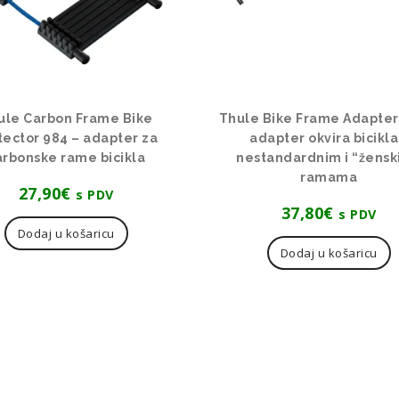
ule Carbon Frame Bike
Thule Bike Frame Adapter
tector 984 – adapter za
adapter okvira bicikla
arbonske rame bicikla
nestandardnim i “žensk
ramama
27,90
€
s PDV
37,80
€
s PDV
Dodaj u košaricu
Dodaj u košaricu