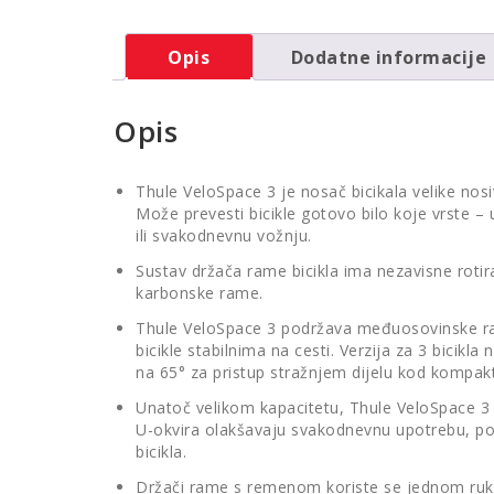
Opis
Dodatne informacije
Opis
Thule VeloSpace 3 je nosač bicikala velike no
Može prevesti bicikle gotovo bilo koje vrste – uk
ili svakodnevnu vožnju.
Sustav držača rame bicikla ima nezavisne rotir
karbonske rame.
Thule VeloSpace 3 podržava međuosovinske raz
bicikle stabilnima na cesti. Verzija za 3 bicik
na 65° za pristup stražnjem dijelu kod kompak
Unatoč velikom kapacitetu, Thule VeloSpace 3
U-okvira olakšavaju svakodnevnu upotrebu, poh
bicikla.
Držači rame s remenom koriste se jednom rukom,