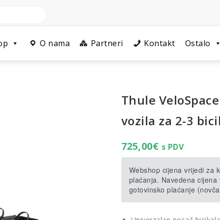
op
O nama
Partneri
Kontakt
Ostalo
Thule VeloSpace 
vozila za 2-3 bici
725,00
€
s PDV
Webshop cijena vrijedi za
plaćanja. Navedena cijena v
gotovinsko plaćanje (novča
Univerzalan nosač bicikala