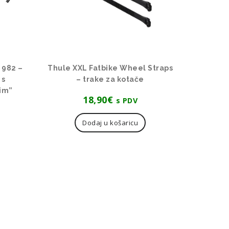
 982 –
Thule XXL Fatbike Wheel Straps
 s
– trake za kotače
im”
18,90
€
s PDV
Dodaj u košaricu