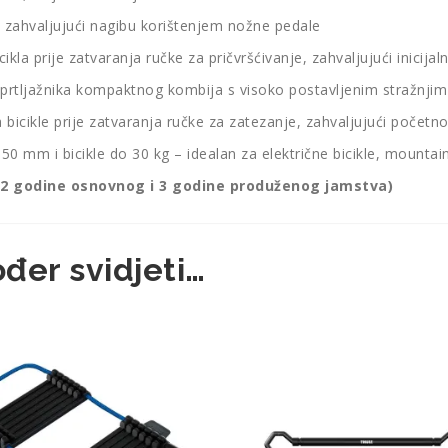
ala zahvaljujući nagibu korištenjem nožne pedale
a prije zatvaranja ručke za pričvršćivanje, zahvaljujući inicijaln
 prtljažnika kompaktnog kombija s visoko postavljenim stražnjim
cikle prije zatvaranja ručke za zatezanje, zahvaljujući početno
m i bicikle do 30 kg – idealan za električne bicikle, mountain 
 (2 godine osnovnog i 3 godine produženog jamstva)
đer svidjeti…