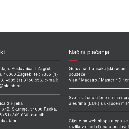
kt
Načini plaćanja
daja: Poslovnica 1 Zagreb
Gotovina, transakcijski račun,
46, 10000 Zagreb, tel: +385 (1)
pouzeće
3, +385 (1) 3750 556, e-mail:
Visa / Maestro / Master / Dine
@biolab.hr
Sve izražene cijene su malopr
ica 2 Rijeka
u eurima (EUR) s uključenim 
 67B, Škurinje, 51000 Rijeka,
85 (51) 809 660, e-mail:
biolab.hr
Cijene na web shopu mogu se
razlikovati od cijena u poslov