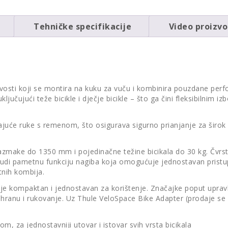
bicikla
količina
Tehničke specifikacije
Video proizv
sivosti koji se montira na kuku za vuču i kombinira pouzdane pe
ljučujući teže bicikle i dječje bicikle – što ga čini fleksibilnim i
ajuće ruke s remenom, što osigurava sigurno prianjanje za širok 
make do 1350 mm i pojedinačne težine bicikala do 30 kg. Čvrsta
la nudi pametnu funkciju nagiba koja omogućuje jednostavan pristu
tnih kombija.
 je kompaktan i jednostavan za korištenje. Značajke poput uprav
ranu i rukovanje. Uz Thule VeloSpace Bike Adapter (prodaje se z
 za jednostavniji utovar i istovar svih vrsta bicikala