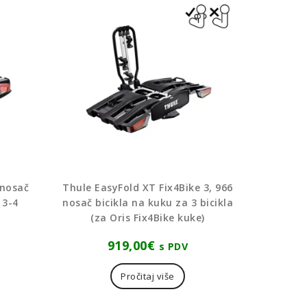
 nosač
Thule EasyFold XT Fix4Bike 3, 966
 3-4
nosač bicikla na kuku za 3 bicikla
(za Oris Fix4Bike kuke)
919,00
€
s PDV
Pročitaj više