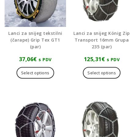
Lanci za snijeg tekstilni
Lanci za snijeg König Zip
(čarape) Grip Tex GT1
Transport 16mm Grupa
(par)
235 (par)
37,06
€
125,31
€
s PDV
s PDV
Ovaj
proizvod
Select options
Select options
ima
više
varijanti.
Opcije
se
mogu
odabrati
na
stranici
proizvoda