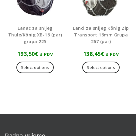
Lanac za snijeg
Lanci za snijeg König Zip
Thule/König XB-16 (par)
Transport 16mm Grupa
grupa 225
267 (par)
193,50
€
138,45
€
s PDV
s PDV
Select options
Select options
Radno vrijeme