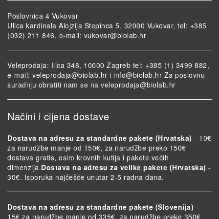
Poslovnica 4 Vukovar
Ulica kardinala Alojzija Stepinca 5, 32000 Vukovar, tel: +385
(032) 211 846, e-mail:
vukovar@biolab.hr
Veleprodaja: Ilica 348, 10000 Zagreb tel: +385 (1) 3499 882,
e-mail:
veleprodaja@biolab.hr
i
info@biolab.hr
Za poslovnu
suradnju obratiti nam se na
veleprodaja@biolab.hr
Načini i cijena dostave
Dostava na adresu za standardne pakete (Hrvatska)
- 10€
za narudžbe manje od 150€, za narudžbe preko 150€
dostava gratis, osim krovnih kutija i pakete većih
dimenzija.
Dostava na adresu za velike pakete (Hrvatska)
-
30€. Isporuka najčešće unutar 2-5 radna dana.
Dostava na adresu za standardne pakete (Slovenija)
-
15€ za narudžbe manje od 335€, za narudžbe preko 350€