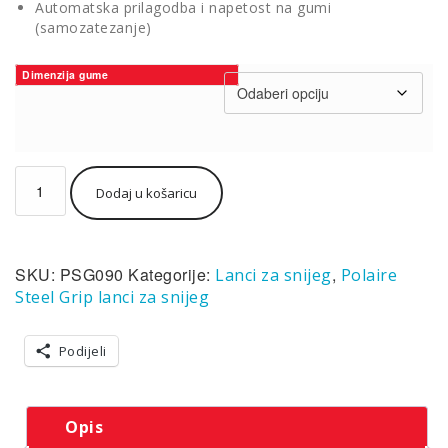
Automatska prilagodba i napetost na gumi
(samozatezanje)
Dimenzija gume
Lanci
Dodaj u košaricu
za
snijeg
Polaire
Steel
SKU:
PSG090
Kategorije:
,
Lanci za snijeg
Polaire
Grip
grupa
Steel Grip lanci za snijeg
090
količina
Podijeli
Opis