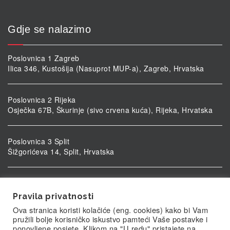
Gdje se nalazimo
Poslovnica 1 Zagreb
Ilica 346, Kustošija (Nasuprot MUP-a), Zagreb, Hrvatska
Poslovnica 2 Rijeka
Osječka 67B, Škurinje (sivo crvena kuća), Rijeka, Hrvatska
Poslovnica 3 Split
Šižgorićeva 14, Split, Hrvatska
Poslovnica 4 Vukovar
Ulica kardinala Alojzija Stepinca 5, Vukovar, Hrvatska
Pravila privatnosti
Ova stranica koristi kolačiće (eng. cookies) kako bi Vam
pružili bolje korisničko iskustvo pamteći Vaše postavke i
ponovljene posjete. Klikom na "U redu" pristajete na