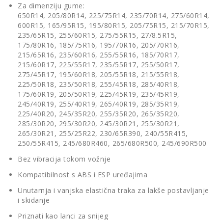
Za dimenziju gume:
650R14, 205/80R14, 225/75R14, 235/70R14, 275/60R14,
600R15, 165/95R15, 195/80R15, 205/75R15, 215/70R15,
235/65R15, 255/60R15, 275/55R15, 27/8.5R15,
175/80R16, 185/75R16, 195/70R16, 205/70R16,
215/65R16, 235/60R16, 255/55R16, 185/70R17,
215/60R17, 225/55R17, 235/55R17, 255/50R17,
275/45R17, 195/60R18, 205/55R18, 215/55R18,
225/50R18, 235/50R18, 255/45R18, 285/40R18,
175/60R19, 205/50R19, 225/45R19, 235/45R19,
245/40R19, 255/40R19, 265/40R19, 285/35R19,
225/40R20, 245/35R20, 255/35R20, 265/35R20,
285/30R20, 295/30R20, 245/30R21, 255/30R21,
265/30R21, 255/25R22, 230/65R390, 240/55R415,
250/55R415, 245/680R460, 265/680R500, 245/690R500
Bez vibracija tokom vožnje
Kompatibilnost s ABS i ESP uređajima
Unutarnja i vanjska elastična traka za lakše postavljanje
i skidanje
Priznati kao lanci za snijeg