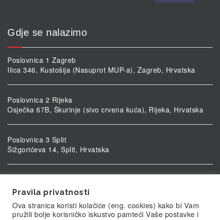
Gdje se nalazimo
Poslovnica 1 Zagreb
Ilica 346, Kustošija (Nasuprot MUP-a), Zagreb, Hrvatska
Poslovnica 2 Rijeka
Osječka 67B, Škurinje (sivo crvena kuća), Rijeka, Hrvatska
Poslovnica 3 Split
Šižgorićeva 14, Split, Hrvatska
Poslovnica 4 Vukovar
Ulica kardinala Alojzija Stepinca 5, Vukovar, Hrvatska
Pravila privatnosti
Ova stranica koristi kolačiće (eng. cookies) kako bi Vam
pružili bolje korisničko iskustvo pamteći Vaše postavke i