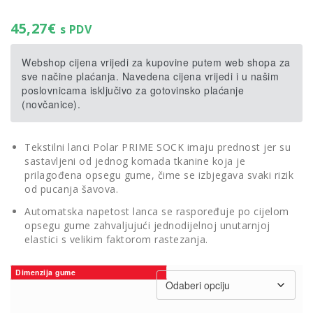
45,27
€
s PDV
Webshop cijena vrijedi za kupovine putem web shopa za
sve načine plaćanja. Navedena cijena vrijedi i u našim
poslovnicama isključivo za gotovinsko plaćanje
(novčanice).
Tekstilni lanci Polar PRIME SOCK imaju prednost jer su
sastavljeni od jednog komada tkanine koja je
prilagođena opsegu gume, čime se izbjegava svaki rizik
od pucanja šavova.
Automatska napetost lanca se raspoređuje po cijelom
opsegu gume zahvaljujući jednodijelnoj unutarnjoj
elastici s velikim faktorom rastezanja.
Dimenzija gume