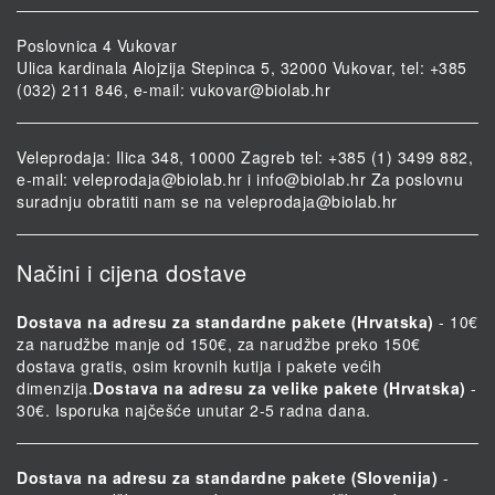
Poslovnica 4 Vukovar
Ulica kardinala Alojzija Stepinca 5, 32000 Vukovar, tel: +385
(032) 211 846, e-mail:
vukovar@biolab.hr
Veleprodaja: Ilica 348, 10000 Zagreb tel: +385 (1) 3499 882,
e-mail:
veleprodaja@biolab.hr
i
info@biolab.hr
Za poslovnu
suradnju obratiti nam se na
veleprodaja@biolab.hr
Načini i cijena dostave
Dostava na adresu za standardne pakete (Hrvatska)
- 10€
za narudžbe manje od 150€, za narudžbe preko 150€
dostava gratis, osim krovnih kutija i pakete većih
dimenzija.
Dostava na adresu za velike pakete (Hrvatska)
-
30€. Isporuka najčešće unutar 2-5 radna dana.
Dostava na adresu za standardne pakete (Slovenija)
-