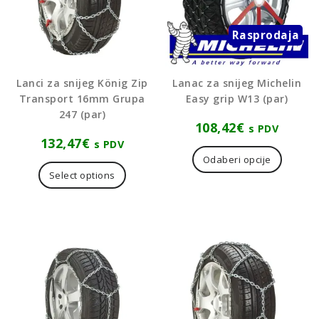
Rasprodaja
Lanci za snijeg König Zip
Lanac za snijeg Michelin
Transport 16mm Grupa
Easy grip W13 (par)
247 (par)
108,42
€
s PDV
132,47
€
Ovaj
s PDV
proizvo
Odaberi opcije
ima
Select options
više
varijanti
Opcije
se
mogu
odabrat
na
stranici
proizvo