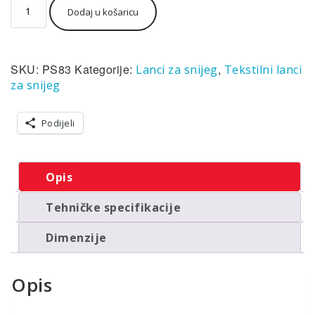
Dodaj u košaricu
za
snijeg
tekstilni
(čarape)
SKU:
PS83
Kategorije:
,
Lanci za snijeg
Tekstilni lanci
Polaire
Prime
za snijeg
Sock
PS83
Podijeli
količina
Opis
Tehničke specifikacije
Dimenzije
Opis