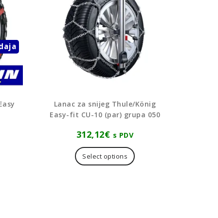
daja
 Easy
Lanac za snijeg Thule/König
Easy-fit CU-10 (par) grupa 050
312,12
€
s PDV
aj
oizvod
Select options
ma
še
rijanti.
cije
ogu