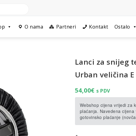
op
O nama
Partneri
Kontakt
Ostalo
Lanci za snijeg t
Urban veličina E
54,00
€
s PDV
Webshop cijena vrijedi za
plaćanja. Navedena cijena v
gotovinsko plaćanje (novča