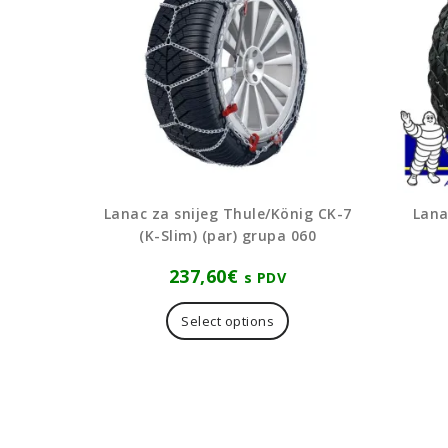
Lanac za snijeg Thule/König CK-7
Lana
(K-Slim) (par) grupa 060
237,60
€
s PDV
Select options