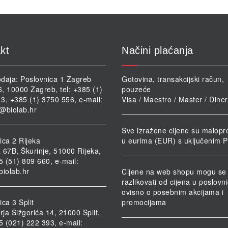
odabrati
od
na
n
stranici
st
proizvoda
pr
kt
Načini plaćanja
daja: Poslovnica 1 Zagreb
Gotovina, transakcijski račun,
46, 10000 Zagreb, tel: +385 (1)
pouzeće
3, +385 (1) 3750 556, e-mail:
Visa / Maestro / Master / Dine
@biolab.hr
Sve izražene cijene su malopr
ica 2 Rijeka
u eurima (EUR) s uključenim 
 67B, Škurinje, 51000 Rijeka,
85 (51) 809 660, e-mail:
biolab.hr
Cijene na web shopu mogu se
razlikovati od cijena u poslov
ovisno o posebnim akcijama i
ca 3 Split
promocijama
rja Šižgorića 14, 21000 Split,
85 (021) 222 393, e-mail: