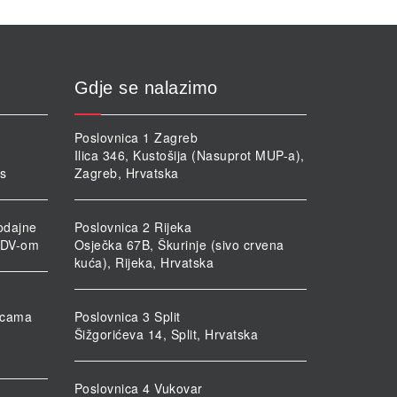
abrati
a
ranici
oizvoda
Gdje se nalazimo
Poslovnica 1 Zagreb
Ilica 346, Kustošija (Nasuprot MUP-a),
rs
Zagreb, Hrvatska
odajne
Poslovnica 2 Rijeka
PDV-om
Osječka 67B, Škurinje (sivo crvena
kuća), Rijeka, Hrvatska
nicama
Poslovnica 3 Split
Šižgorićeva 14, Split, Hrvatska
Poslovnica 4 Vukovar