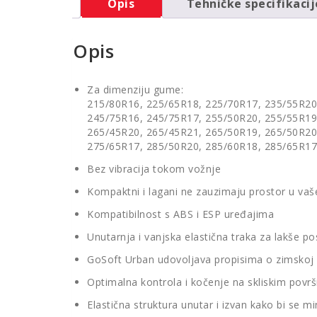
Opis
Tehničke specifikacij
Opis
Za dimenziju gume:
215/80R16, 225/65R18, 225/70R17, 235/55R20
245/75R16, 245/75R17, 255/50R20, 255/55R19
265/45R20, 265/45R21, 265/50R19, 265/50R20
275/65R17, 285/50R20, 285/60R18, 285/65R17
Bez vibracija tokom vožnje
Kompaktni i lagani ne zauzimaju prostor u vaš
Kompatibilnost s ABS i ESP uređajima
Unutarnja i vanjska elastična traka za lakše pos
GoSoft Urban udovoljava propisima o zimskoj 
Optimalna kontrola i kočenje na skliskim povr
Elastična struktura unutar i izvan kako bi se mi