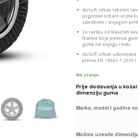
GoSoft Urban tekstilni lan
pogonske kotače vozila k
zaleđenim i snijegom pre
Za razliku od klasičnih la
tkanine koja prekriva gume
gume na snijegu i ledu.
GoSoft Urban udovoljava p
prema EN 16662-1:2020 i
Na stanju
Prije dodavanja u koša
dimenziju guma
Marka, model i godina vo
Molimo unesite dimenzij