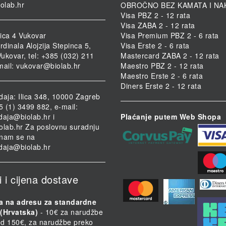
iolab.hr
OBROČNO BEZ KAMATA I NA
Visa PBZ 2 - 12 rata
Visa ZABA 2 - 12 rata
ica 4 Vukovar
Visa Premium PBZ 2 - 6 rata
rdinala Alojzija Stepinca 5,
Visa Erste 2 - 6 rata
ukovar, tel: +385 (032) 211
Mastercard ZABA 2 - 12 rata
mail:
vukovar@biolab.hr
Maestro PBZ 2 - 12 rata
Maestro Erste 2 - 6 rata
Diners Erste 2 - 12 rata
daja: Ilica 348, 10000 Zagreb
85 (1) 3499 882, e-mail:
daja@biolab.hr
i
Plaćanje putem Web Shopa
olab.hr
Za poslovnu suradnju
i nam se na
daja@biolab.hr
i i cijena dostave
a na adresu za standardne
(Hrvatska)
- 10€ za narudžbe
d 150€, za narudžbe preko