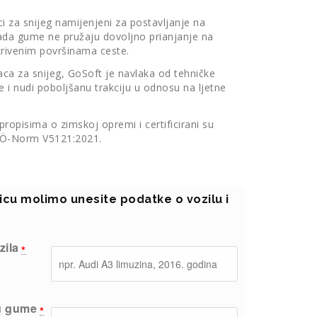
ci za snijeg namijenjeni za postavljanje na
ada gume ne pružaju dovoljno prianjanje na
krivenim površinama ceste.
naca za snijeg, GoSoft je navlaka od tehničke
 i nudi poboljšanu trakciju u odnosu na ljetne
ropisima o zimskoj opremi i certificirani su
 Ö-Norm V5121:2021.
ricu molimo unesite podatke o vozilu i
zila
*
u gume
*