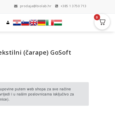
prodaja@biolab.hr
+385 1 3750 713
0
ekstilni (čarape) GoSoft
 kupovine putem web shopa za sve načine
rijedi i u našim poslovnicama isključivo za
nice).