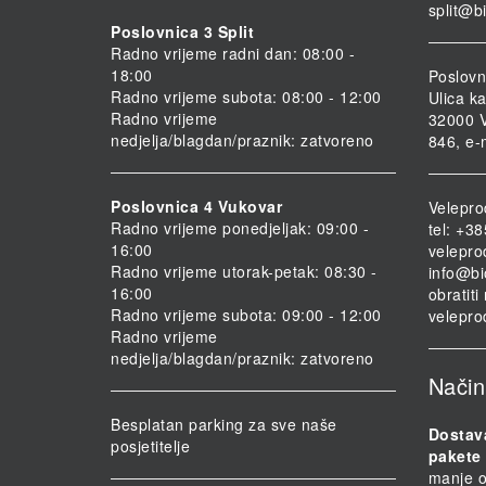
split@b
Poslovnica 3 Split
Radno vrijeme radni dan: 08:00 -
18:00
Poslovn
Radno vrijeme subota: 08:00 - 12:00
Ulica ka
Radno vrijeme
32000 V
nedjelja/blagdan/praznik: zatvoreno
846, e-
Poslovnica 4 Vukovar
Velepro
Radno vrijeme ponedjeljak: 09:00 -
tel: +3
16:00
velepro
Radno vrijeme utorak-petak: 08:30 -
info@bi
16:00
obratit
Radno vrijeme subota: 09:00 - 12:00
velepro
Radno vrijeme
nedjelja/blagdan/praznik: zatvoreno
Način
Besplatan parking za sve naše
Dostav
posjetitelje
pakete 
manje o