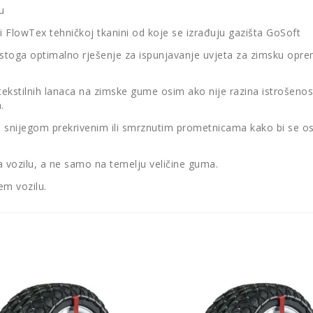
u
ći FlowTex tehničkoj tkanini od koje se izrađuju gazišta GoSoft
toga optimalno rješenje za ispunjavanje uvjeta za zimsku opremu,
ekstilnih lanaca na zimske gume osim ako nije razina istrošenost
.
na snijegom prekrivenim ili smrznutim prometnicama kako bi se o
a vozilu, a ne samo na temelju veličine guma.
em vozilu.