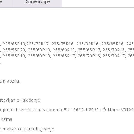
e
Dimenzije
, 235/65R18,235/70R17, 235/75R16, 235/80R16, 235/85R16, 245
, 255/55R20, 255/60R18, 255/60R20, 255/65R17, 255/70R16, 25
, 265/55R19, 265/60R18, 265/65R17, 265/70R16, 265/70R17, 26
.
em vozilu.
tavljanje i skidanje
opremi i certificirani su prema EN 16662-1:2020 i Ö-Norm V5121
šinama
nimaliziralo centrifugiranje