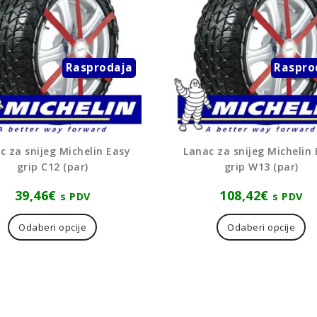
Rasprodaja
Raspro
c za snijeg Michelin Easy
Lanac za snijeg Michelin
grip C12 (par)
grip W13 (par)
39,46
€
108,42
€
s PDV
s PDV
Ovaj
Ov
proizvod
pr
Odaberi opcije
Odaberi opcije
ima
i
više
vi
varijanti.
va
Opcije
Op
se
se
mogu
m