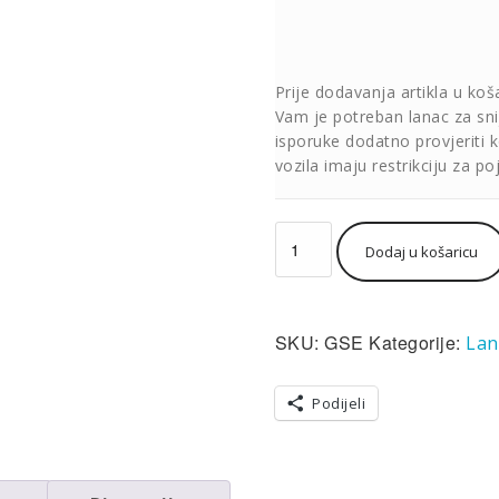
Prije dodavanja artikla u koš
Vam je potreban lanac za sni
isporuke dodatno provjeriti 
vozila imaju restrikciju za po
Lanci
Dodaj u košaricu
za
snijeg
tekstilni
(čarape)
SKU:
GSE
Kategorije:
Lan
GoSoft
Urban
veličina
Podijeli
E
količina