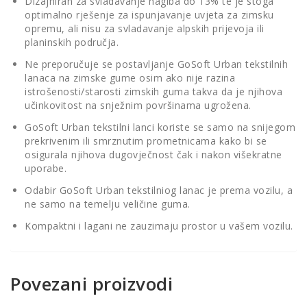
Dizajniran za svladavanje nagiba do 13% te je stoga
optimalno rješenje za ispunjavanje uvjeta za zimsku
opremu, ali nisu za svladavanje alpskih prijevoja ili
planinskih područja.
Ne preporučuje se postavljanje GoSoft Urban tekstilnih
lanaca na zimske gume osim ako nije razina
istrošenosti/starosti zimskih guma takva da je njihova
učinkovitost na snježnim površinama ugrožena.
GoSoft Urban tekstilni lanci koriste se samo na snijegom
prekrivenim ili smrznutim prometnicama kako bi se
osigurala njihova dugovječnost čak i nakon višekratne
uporabe.
Odabir GoSoft Urban tekstilniog lanac je prema vozilu, a
ne samo na temelju veličine guma.
Kompaktni i lagani ne zauzimaju prostor u vašem vozilu.
Povezani proizvodi