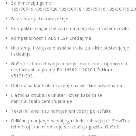
Za dimenziju gume:
155/70R19,195/55R20,195/60R18,195/75R16,195/80R15,20
Bez vibracija tokom vožnje
Kompaktni i lagani ne zauzimaju prostor u vašem vozilu.
Kompatibilnost s ABS i ESP uređajima
Unutarnja i vanjska elastična traka za lakše postavljanje
i skidanje
GoSoft Urban udovoljava propisima o zimskoj opremi i
certificirani su prema EN 16662-1:2020 i Ö-Norm
V5121:2021.
Optimalna kontrola i kočenje na skliskim površinama
Elastična struktura unutar i izvan kako bi se
minimaliziralo centrifugiranje
Tekstilni lanci nisu namijenjeni vožnji po asfaltu
Odlično prianjanje na snijegu i ledu zahvaljujući FlowTex
tehničkoj tkanini od koje se izrađuju gazišta GoSoft