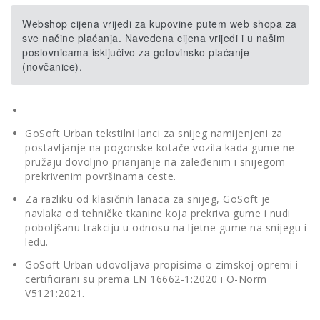
Webshop cijena vrijedi za kupovine putem web shopa za
sve načine plaćanja. Navedena cijena vrijedi i u našim
poslovnicama isključivo za gotovinsko plaćanje
(novčanice).
GoSoft Urban tekstilni lanci za snijeg namijenjeni za
postavljanje na pogonske kotače vozila kada gume ne
pružaju dovoljno prianjanje na zaleđenim i snijegom
prekrivenim površinama ceste.
Za razliku od klasičnih lanaca za snijeg, GoSoft je
navlaka od tehničke tkanine koja prekriva gume i nudi
poboljšanu trakciju u odnosu na ljetne gume na snijegu i
ledu.
GoSoft Urban udovoljava propisima o zimskoj opremi i
certificirani su prema EN 16662-1:2020 i Ö-Norm
V5121:2021.