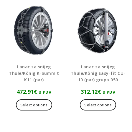
Lanac za snijeg
Lanac za snijeg
Thule/König K-Summit
Thule/König Easy-fit CU-
K11 (par)
10 (par) grupa 050
472,91
€
312,12
€
s PDV
s PDV
Select options
Select options