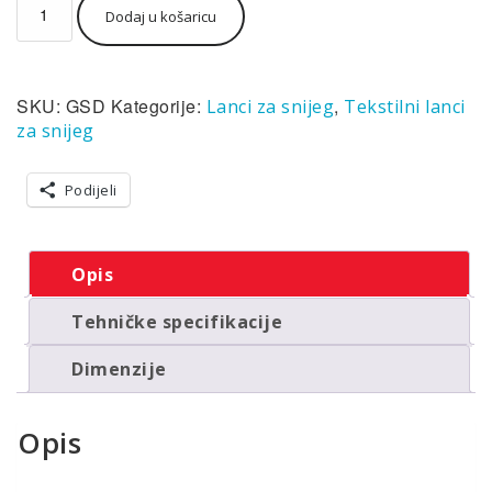
Dodaj u košaricu
za
snijeg
tekstilni
(čarape)
SKU:
GSD
Kategorije:
,
Lanci za snijeg
Tekstilni lanci
GoSoft
Urban
za snijeg
veličina
D
Podijeli
količina
Opis
Tehničke specifikacije
Dimenzije
Opis