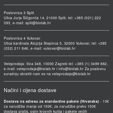
Poslovnica 3 Split
Ulica Jurja Šižgorića 14, 21000 Split, tel: +385 (021) 222
393, e-mail:
split@biolab.hr
Poslovnica 4 Vukovar
Ulica kardinala Alojzija Stepinca 5, 32000 Vukovar, tel: +385
(032) 211 846, e-mail:
vukovar@biolab.hr
Veleprodaja: Ilica 348, 10000 Zagreb tel: +385 (1) 3499 882,
e-mail:
veleprodaja@biolab.hr
i
info@biolab.hr
Za poslovnu
suradnju obratiti nam se na
veleprodaja@biolab.hr
Načini i cijena dostave
Dostava na adresu za standardne pakete (Hrvatska)
- 10€
za narudžbe manje od 150€, za narudžbe preko 150€
dostava gratis, osim krovnih kutija i pakete većih