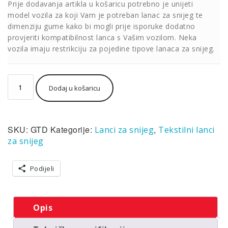
Prije dodavanja artikla u košaricu potrebno je unijeti
model vozila za koji Vam je potreban lanac za snijeg te
dimenziju gume kako bi mogli prije isporuke dodatno
provjeriti kompatibilnost lanca s Vašim vozilom. Neka
vozila imaju restrikciju za pojedine tipove lanaca za snijeg.
Lanci
Dodaj u košaricu
za
snijeg
tekstilni
(čarape)
SKU:
GTD
Kategorije:
,
Lanci za snijeg
Tekstilni lanci
Grip
Tex
za snijeg
GTD
(par)
Podijeli
količina
Opis