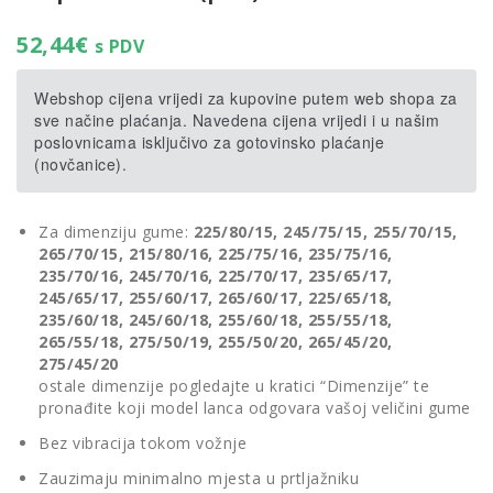
52,44
€
s PDV
Webshop cijena vrijedi za kupovine putem web shopa za
sve načine plaćanja. Navedena cijena vrijedi i u našim
poslovnicama isključivo za gotovinsko plaćanje
(novčanice).
Za dimenziju gume:
225/80/15, 245/75/15, 255/70/15,
265/70/15, 215/80/16, 225/75/16, 235/75/16,
235/70/16, 245/70/16, 225/70/17, 235/65/17,
245/65/17, 255/60/17, 265/60/17, 225/65/18,
235/60/18, 245/60/18, 255/60/18, 255/55/18,
265/55/18, 275/50/19, 255/50/20, 265/45/20,
275/45/20
ostale dimenzije pogledajte u kratici “Dimenzije” te
pronađite koji model lanca odgovara vašoj veličini gume
Bez vibracija tokom vožnje
Zauzimaju minimalno mjesta u prtljažniku