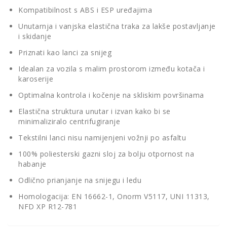
Kompatibilnost s ABS i ESP uređajima
Unutarnja i vanjska elastična traka za lakše postavljanje
i skidanje
Priznati kao lanci za snijeg
Idealan za vozila s malim prostorom između kotača i
karoserije
Optimalna kontrola i kočenje na skliskim površinama
Elastična struktura unutar i izvan kako bi se
minimaliziralo centrifugiranje
Tekstilni lanci nisu namijenjeni vožnji po asfaltu
100% poliesterski gazni sloj za bolju otpornost na
habanje
Odlično prianjanje na snijegu i ledu
Homologacija: EN 16662-1, Onorm V5117, UNI 11313,
NFD XP R12-781