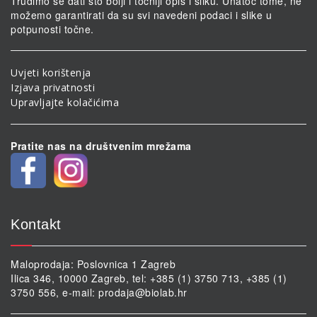
Trudimo se dati što bolji i točniji opis i sliku. Unatoč tome, ne
možemo garantirati da su svi navedeni podaci i slike u
potpunosti točne.
Uvjeti korištenja
Izjava privatnosti
Upravljajte kolačićima
Pratite nas na društvenim mrežama
Kontakt
Maloprodaja: Poslovnica 1 Zagreb
Ilica 346, 10000 Zagreb, tel: +385 (1) 3750 713, +385 (1)
3750 556, e-mail:
prodaja@biolab.hr