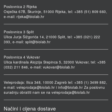
Poslovnica 2 Rijeka
Osječka 67B, Škurinje, 51000 Rijeka, tel: +385 (51) 809 660,
e-mail:
rijeka@biolab.hr
Poslovnica 3 Split
Ulica Jurja Šižgorića 14, 21000 Split, tel: +385 (021) 222
393, e-mail:
split@biolab.hr
Poslovnica 4 Vukovar
Ulica kardinala Alojzija Stepinca 5, 32000 Vukovar, tel: +385
(032) 211 846, e-mail:
vukovar@biolab.hr
Veleprodaja: Ilica 348, 10000 Zagreb tel: +385 (1) 3499 882,
e-mail:
veleprodaja@biolab.hr
i
info@biolab.hr
Za poslovnu
suradnju obratiti nam se na
veleprodaja@biolab.hr
Načini i cijena dostave