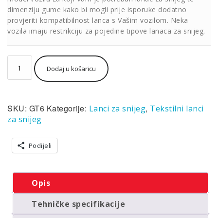
dimenziju gume kako bi mogli prije isporuke dodatno
provjeriti kompatibilnost lanca s Vašim vozilom. Neka
vozila imaju restrikciju za pojedine tipove lanaca za snijeg.
Lanci
Dodaj u košaricu
za
snijeg
tekstilni
(čarape)
SKU:
GT6
Kategorije:
,
Lanci za snijeg
Tekstilni lanci
Grip
Tex
za snijeg
GT6
(par)
Podijeli
količina
Opis
Tehničke specifikacije