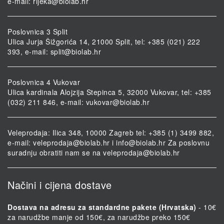
e-mail:
rijeka@biolab.hr
Poslovnica 3 Split
Ulica Jurja Šižgorića 14, 21000 Split, tel: +385 (021) 222
393, e-mail:
split@biolab.hr
Poslovnica 4 Vukovar
Ulica kardinala Alojzija Stepinca 5, 32000 Vukovar, tel: +385
(032) 211 846, e-mail:
vukovar@biolab.hr
Veleprodaja: Ilica 348, 10000 Zagreb tel: +385 (1) 3499 882,
e-mail:
veleprodaja@biolab.hr
i
info@biolab.hr
Za poslovnu
suradnju obratiti nam se na
veleprodaja@biolab.hr
Načini i cijena dostave
Dostava na adresu za standardne pakete (Hrvatska)
- 10€
za narudžbe manje od 150€, za narudžbe preko 150€