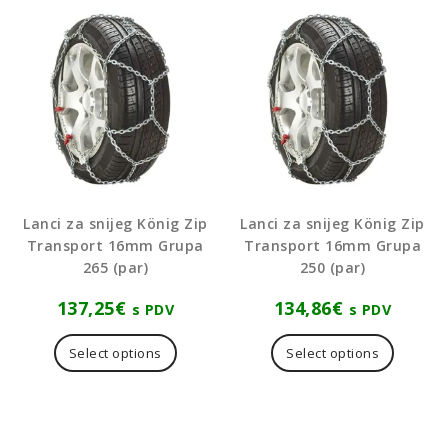
se
mogu
odabrati
na
stranici
proizvoda
Lanci za snijeg König Zip
Lanci za snijeg König Zip
Transport 16mm Grupa
Transport 16mm Grupa
265 (par)
250 (par)
137,25
€
134,86
€
s PDV
s PDV
Select options
Select options