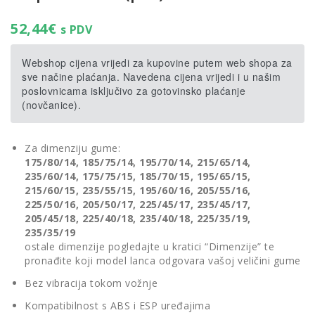
52,44
€
s PDV
Webshop cijena vrijedi za kupovine putem web shopa za
sve načine plaćanja. Navedena cijena vrijedi i u našim
poslovnicama isključivo za gotovinsko plaćanje
(novčanice).
Za dimenziju gume:
175/80/14, 185/75/14, 195/70/14, 215/65/14,
235/60/14, 175/75/15, 185/70/15, 195/65/15,
215/60/15, 235/55/15, 195/60/16, 205/55/16,
225/50/16, 205/50/17, 225/45/17, 235/45/17,
205/45/18, 225/40/18, 235/40/18, 225/35/19,
235/35/19
ostale dimenzije pogledajte u kratici “Dimenzije” te
pronađite koji model lanca odgovara vašoj veličini gume
Bez vibracija tokom vožnje
Kompatibilnost s ABS i ESP uređajima