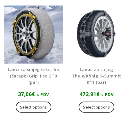
Lanci za snijeg tekstilni
Lanac za snijeg
(čarape) Grip Tex GT0
Thule/König K-Summit
(par)
K11 (par)
37,06
€
472,91
€
s PDV
s PDV
Ovaj
proizvod
Select options
Select options
ima
više
varijanti.
Opcije