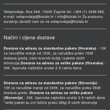
Veleprodaja: Ilica 348, 10000 Zagreb tel: +385 (1) 3499 882,
e-mail:
veleprodaja@biolab.hr
i
info@biolab.hr
Za poslovnu
suradnju obratiti nam se na
veleprodaja@biolab.hr
Načini i cijena dostave
Dostava na adresu za standardne pakete (Hrvatska)
- 10€
za narudžbe manje od 150€, za narudžbe preko 150€
dostava gratis, osim krovnih kutija i pakete većih
dimenzija.
Dostava na adresu za velike pakete (Hrvatska)
-
30€. Isporuka najčešće unutar 2-5 radna dana.
Dostava na adresu za standardne pakete (Slovenija)
-
15€ za narudžbe manje od 335€, za narudžbe preko 350€
dostava gratis.
Dostava na adresu za velike pakete
(Slovenija)
- 30€. Isporuka najčešće unutar 2-5 radnih dana.
*veliki paketi su oni težine preko 28kg ili većih dimenzija