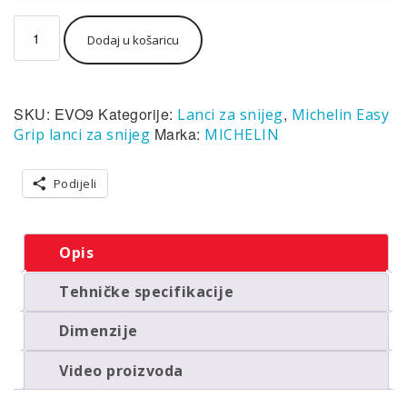
Lanci
Dodaj u košaricu
za
snijeg
Michelin
Easy
SKU:
EVO9
Kategorije:
,
Lanci za snijeg
Michelin Easy
Grip
EVO9
Marka:
Grip lanci za snijeg
MICHELIN
(par)
količina
Podijeli
Opis
Tehničke specifikacije
Dimenzije
Video proizvoda