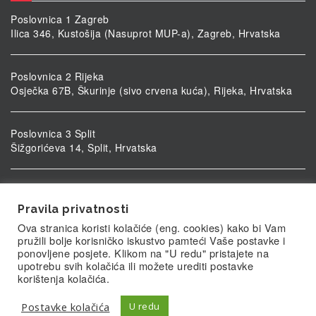
Poslovnica 1 Zagreb
Ilica 346, Kustošija (Nasuprot MUP-a), Zagreb, Hrvatska
Poslovnica 2 Rijeka
Osječka 67B, Škurinje (sivo crvena kuća), Rijeka, Hrvatska
Poslovnica 3 Split
Šižgorićeva 14, Split, Hrvatska
Poslovnica 4 Vukovar
Ulica kardinala Alojzija Stepinca 5, Vukovar, Hrvatska
Pravila privatnosti
Ova stranica koristi kolačiće (eng. cookies) kako bi Vam
pružili bolje korisničko iskustvo pamteći Vaše postavke i
ponovljene posjete. Klikom na "U redu" pristajete na
upotrebu svih kolačića ili možete urediti postavke
korištenja kolačića.
Postavke kolačića
U redu
© Biolab.hr 2026