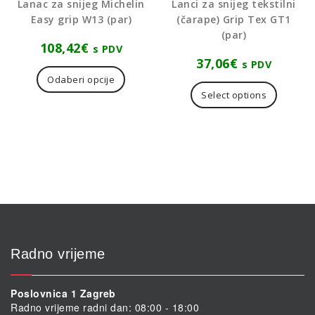
Lanac za snijeg Michelin
Lanci za snijeg tekstilni
Easy grip W13 (par)
(čarape) Grip Tex GT1
(par)
108,42
€
s PDV
37,06
€
Ovaj
s PDV
proizvod
Ovaj
Odaberi opcije
ima
proizvo
Select options
više
ima
varijanti.
više
Opcije
varijanti
se
Opcije
mogu
se
odabrati
mogu
na
odabrat
stranici
na
proizvoda
stranici
proizvo
Radno vrijeme
Poslovnica 1 Zagreb
Radno vrijeme radni dan: 08:00 - 18:00