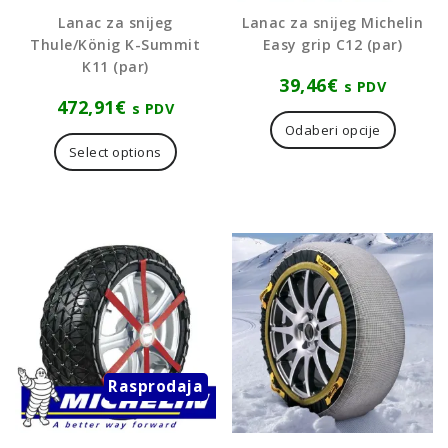
Lanac za snijeg
Lanac za snijeg Michelin
Thule/König K-Summit
Easy grip C12 (par)
K11 (par)
39,46
€
s PDV
472,91
€
Ovaj
s PDV
proizvo
Odaberi opcije
ima
Select options
više
varijanti
Opcije
se
mogu
odabrat
na
stranici
proizvo
Rasprodaja