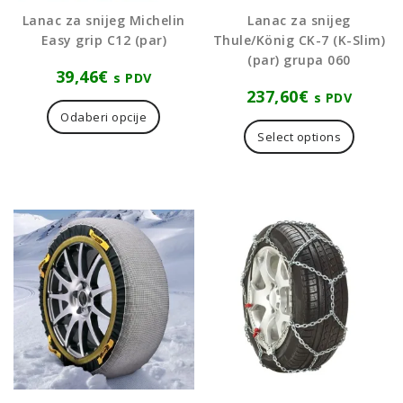
Lanac za snijeg Michelin
Lanac za snijeg
Easy grip C12 (par)
Thule/König CK-7 (K-Slim)
(par) grupa 060
39,46
€
s PDV
237,60
€
Ovaj
s PDV
proizvod
Odaberi opcije
ima
Select options
više
varijanti.
Opcije
se
mogu
odabrati
na
stranici
proizvoda