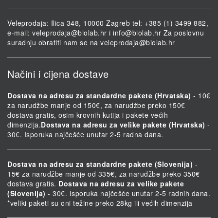
Veleprodaja: Ilica 348, 10000 Zagreb tel: +385 (1) 3499 882,
e-mail:
veleprodaja@biolab.hr
i
info@biolab.hr
Za poslovnu
suradnju obratiti nam se na
veleprodaja@biolab.hr
Načini i cijena dostave
Dostava na adresu za standardne pakete (Hrvatska)
- 10€
za narudžbe manje od 150€, za narudžbe preko 150€
dostava gratis, osim krovnih kutija i pakete većih
dimenzija.
Dostava na adresu za velike pakete (Hrvatska)
-
30€. Isporuka najčešće unutar 2-5 radna dana.
Dostava na adresu za standardne pakete (Slovenija)
-
15€ za narudžbe manje od 335€, za narudžbe preko 350€
dostava gratis.
Dostava na adresu za velike pakete
(Slovenija)
- 30€. Isporuka najčešće unutar 2-5 radnih dana.
*veliki paketi su oni težine preko 28kg ili većih dimenzija