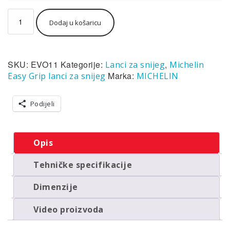
Lanci
Dodaj u košaricu
za
snijeg
Michelin
Easy
SKU:
EVO11
Kategorije:
,
Lanci za snijeg
Michelin
Grip
EVO11
Marka:
Easy Grip lanci za snijeg
MICHELIN
(par)
količina
Podijeli
Opis
Tehničke specifikacije
Dimenzije
Video proizvoda