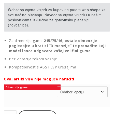
Webshop cijena vrijedi za kupovine putem web shopa za
sve načine plaćanja. Navedena cijena vrijedi i u našim
poslovnicama isključivo za gotovinsko plaćanje
(novčanice).
Za dimenziju gume
215/75/16, ostale dimenzije
pogledajte u kratici “Dimenzije” te pronađite koji
model lanca odgovara vašoj veličini gume
Bez vibracija tokom vožnje
Kompatibilnost s ABS i ESP uređajima
Ovaj artikl više nije moguće naručiti
Dimenzija gume
Lanac