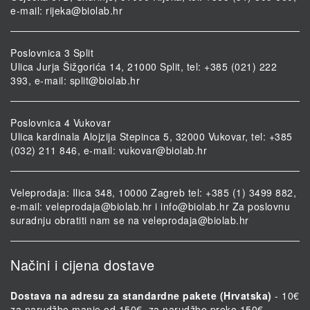
e-mail:
rijeka@biolab.hr
Poslovnica 3 Split
Ulica Jurja Šižgorića 14, 21000 Split, tel: +385 (021) 222
393, e-mail:
split@biolab.hr
Poslovnica 4 Vukovar
Ulica kardinala Alojzija Stepinca 5, 32000 Vukovar, tel: +385
(032) 211 846, e-mail:
vukovar@biolab.hr
Veleprodaja: Ilica 348, 10000 Zagreb tel: +385 (1) 3499 882,
e-mail:
veleprodaja@biolab.hr
i
info@biolab.hr
Za poslovnu
suradnju obratiti nam se na
veleprodaja@biolab.hr
Načini i cijena dostave
Dostava na adresu za standardne pakete (Hrvatska)
- 10€
za narudžbe manje od 150€, za narudžbe preko 150€