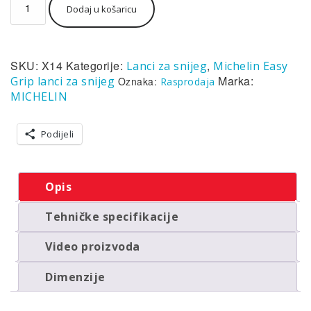
Dodaj u košaricu
za
snijeg
Michelin
Easy
SKU:
X14
Kategorije:
,
Lanci za snijeg
Michelin Easy
grip
X14
Marka:
Grip lanci za snijeg
Oznaka:
Rasprodaja
(par)
MICHELIN
količina
Podijeli
Opis
Tehničke specifikacije
Video proizvoda
Dimenzije