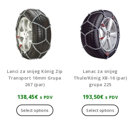
Lanci za snijeg König Zip
Lanac za snijeg
Transport 16mm Grupa
Thule/König XB-16 (par)
267 (par)
grupa 225
138,45
€
193,50
€
s PDV
s PDV
Select options
Select options