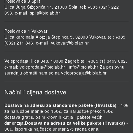
Poslovnica 3 Split
Ulica Jurja Šižgorića 14, 21000 Split, tel: +385 (021) 222
393, e-mail:
split@biolab.hr
Poslovnica 4 Vukovar
Ulica kardinala Alojzija Stepinca 5, 32000 Vukovar, tel: +385
(032) 211 846, e-mail:
vukovar@biolab.hr
Veleprodaja: Ilica 348, 10000 Zagreb tel: +385 (1) 3499 882,
e-mail:
veleprodaja@biolab.hr
i
info@biolab.hr
Za poslovnu
suradnju obratiti nam se na
veleprodaja@biolab.hr
Načini i cijena dostave
Dostava na adresu za standardne pakete (Hrvatska)
- 10€
za narudžbe manje od 150€, za narudžbe preko 150€
dostava gratis, osim krovnih kutija i pakete većih
dimenzija.
Dostava na adresu za velike pakete (Hrvatska)
-
30€. Isporuka najčešće unutar 2-5 radna dana.