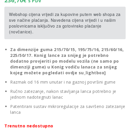
236,70
€
s PDV
Webshop cijena vrijedi za kupovine putem web shopa za
sve načine plaćanja. Navedena cijena vrijedi i u našim
poslovnicama isključivo za gotovinsko plaćanje
(novčanice).
Za dimenzije guma 215/70/15, 195/75/16, 215/60/16,
225/50/17. Konig lance za snijeg je potrebno
dodatno provjeriti po modelu vozila (ne samo po
dimenziji gume) u
Konig vodiču lanaca za snijeg
kojeg možete pogledati ovdje su_lightbox]
Razmak od 16 mm unutar i na gaznoj površini gume
Ručno zatezanje, nakon stavljanja lanca potrebno je
jednom nadotegnuti lanac
Patentirani sustav mikroregulacije za savršeno zatezanje
lanca
Trenutno nedostupno