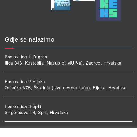
Gdje se nalazimo
Poslovnica 1 Zagreb
Ilica 346, Kustošija (Nasuprot MUP-a), Zagreb, Hrvatska
Poslovnica 2 Rijeka
Osječka 67B, Škurinje (sivo crvena kuća), Rijeka, Hrvatska
Poslovnica 3 Split
Šižgorićeva 14, Split, Hrvatska
Poslovnica 4 Vukovar
Ulica kardinala Alojzija Stepinca 5, Vukovar, Hrvatska