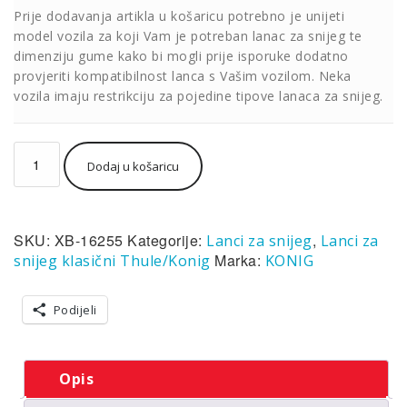
Prije dodavanja artikla u košaricu potrebno je unijeti
model vozila za koji Vam je potreban lanac za snijeg te
dimenziju gume kako bi mogli prije isporuke dodatno
provjeriti kompatibilnost lanca s Vašim vozilom. Neka
vozila imaju restrikciju za pojedine tipove lanaca za snijeg.
Lanac
Dodaj u košaricu
za
snijeg
Thule/König
XB-
SKU:
XB-16255
Kategorije:
,
Lanci za snijeg
Lanci za
16
(par)
Marka:
snijeg klasični Thule/Konig
KONIG
grupa
255
Podijeli
količina
Opis