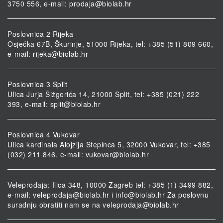
3750 556, e-mail:
prodaja@biolab.hr
Poslovnica 2 Rijeka
Osječka 67B, Škurinje, 51000 Rijeka, tel: +385 (51) 809 660,
e-mail:
rijeka@biolab.hr
Poslovnica 3 Split
Ulica Jurja Šižgorića 14, 21000 Split, tel: +385 (021) 222
393, e-mail:
split@biolab.hr
Poslovnica 4 Vukovar
Ulica kardinala Alojzija Stepinca 5, 32000 Vukovar, tel: +385
(032) 211 846, e-mail:
vukovar@biolab.hr
Veleprodaja: Ilica 348, 10000 Zagreb tel: +385 (1) 3499 882,
e-mail:
veleprodaja@biolab.hr
i
info@biolab.hr
Za poslovnu
suradnju obratiti nam se na
veleprodaja@biolab.hr