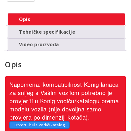
Opis
Tehničke specifikacije
Video proizvoda
Opis
Napomena: kompatibilnost Konig lanaca
za snijeg s Vašim vozilom potrebno je
provjeriti u Konig vodiču/katalogu prema
modelu vozila (nije dovoljna samo
provjera po dimenziji kotača).
Otvori Thule vodič/katalog