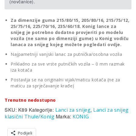
(novčanice).
Za dimenzije guma 215/80/15, 205/80/16, 215/75/12,
25/75/16, 225/70/16, 235/60/18. Konig lance za
snijeg je potrebno dodatno provjeriti po modelu
vozila (ne samo po dimenziji gume) u
Konig vodiču
lanaca za snijeg kojeg možete pogledati ovdje.
Najpametniji vanjski lanac za putnička/osobna vozila
Prikladno za sve vrste putničkih vozila – 0 mm razmak
iza kotača
Postavlja se na originalni vijak/maticu kotača (ne za
maticu za sprječavanje krađe)
Trenutno nedostupno
SKU:
K89
Kategorije:
,
Lanci za snijeg
Lanci za snijeg
Marka:
klasični Thule/Konig
KONIG
Podijeli