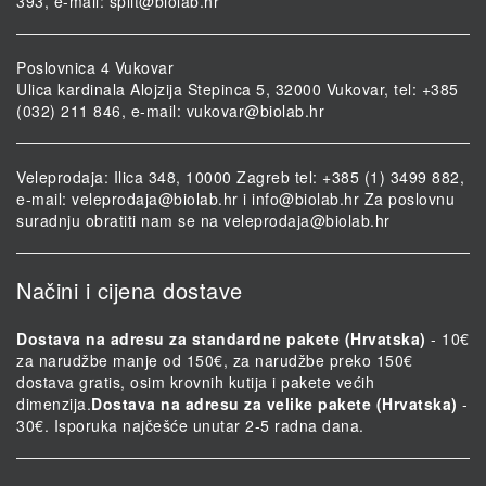
393, e-mail:
split@biolab.hr
Poslovnica 4 Vukovar
Ulica kardinala Alojzija Stepinca 5, 32000 Vukovar, tel: +385
(032) 211 846, e-mail:
vukovar@biolab.hr
Veleprodaja: Ilica 348, 10000 Zagreb tel: +385 (1) 3499 882,
e-mail:
veleprodaja@biolab.hr
i
info@biolab.hr
Za poslovnu
suradnju obratiti nam se na
veleprodaja@biolab.hr
Načini i cijena dostave
Dostava na adresu za standardne pakete (Hrvatska)
- 10€
za narudžbe manje od 150€, za narudžbe preko 150€
dostava gratis, osim krovnih kutija i pakete većih
dimenzija.
Dostava na adresu za velike pakete (Hrvatska)
-
30€. Isporuka najčešće unutar 2-5 radna dana.