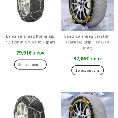
Lanci za snijeg König Zip
Lanci za snijeg tekstilni
12 12mm Grupa 097 (par)
(čarape) Grip Tex GT0
(par)
79,91
€
s PDV
37,06
€
s PDV
Ovaj
Select options
proizvo
Select options
ima
više
varijanti
Opcije
se
mogu
odabrat
na
stranici