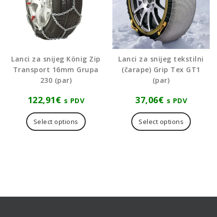
proizvo
Lanci za snijeg König Zip
Lanci za snijeg tekstilni
Transport 16mm Grupa
(čarape) Grip Tex GT1
230 (par)
(par)
122,91
€
37,06
€
s PDV
s PDV
Ovaj
proizvo
Select options
Select options
ima
više
varijanti
Opcije
se
mogu
odabrat
na
stranici
proizvo