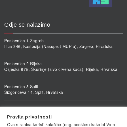
Gdje se nalazimo
Poslovnica 1 Zagreb
Ilica 346, Kustošija (Nasuprot MUP-a), Zagreb, Hrvatska
Poslovnica 2 Rijeka
Osječka 67B, Škurinje (sivo crvena kuća), Rijeka, Hrvatska
Poslovnica 3 Split
Šižgorićeva 14, Split, Hrvatska
Poslovnica 4 Vukovar
Ulica kardinala Alojzija Stepinca 5, Vukovar, Hrvatska
Pravila privatnosti
Ova stranica koristi kolačiće (eng. cookies) kako bi Vam