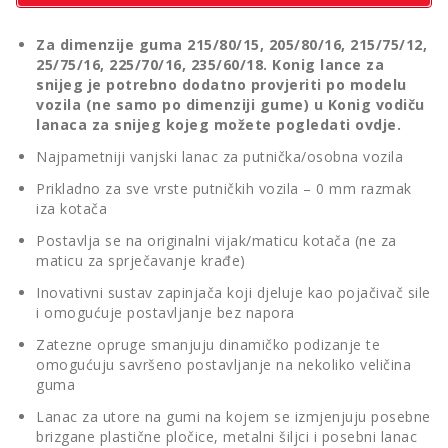
Za dimenzije guma 215/80/15, 205/80/16, 215/75/12,
25/75/16, 225/70/16, 235/60/18. Konig lance za
snijeg je potrebno dodatno provjeriti po modelu
vozila (ne samo po dimenziji gume) u
Konig vodiču
lanaca za snijeg kojeg možete pogledati ovdje.
Najpametniji vanjski lanac za putnička/osobna vozila
Prikladno za sve vrste putničkih vozila – 0 mm razmak
iza kotača
Postavlja se na originalni vijak/maticu kotača (ne za
maticu za sprječavanje krađe)
Inovativni sustav zapinjača koji djeluje kao pojačivač sile
i omogućuje postavljanje bez napora
Zatezne opruge smanjuju dinamičko podizanje te
omogućuju savršeno postavljanje na nekoliko veličina
guma
Lanac za utore na gumi na kojem se izmjenjuju posebne
brizgane plastične pločice, metalni šiljci i posebni lanac