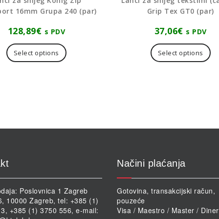
nci za snijeg König Zip
Lanci za snijeg tekstilni (č
port 16mm Grupa 240 (par)
Grip Tex GT0 (par)
128,89
€
37,06
€
s PDV
s PDV
Ov
pr
Select options
Select options
im
vi
var
Op
se
m
od
na
st
pr
kt
Načini plaćanja
daja: Poslovnica 1 Zagreb
Gotovina, transakcijski račun,
46, 10000 Zagreb, tel: +385 (1)
pouzeće
3, +385 (1) 3750 556, e-mail:
Visa / Maestro / Master / Dine