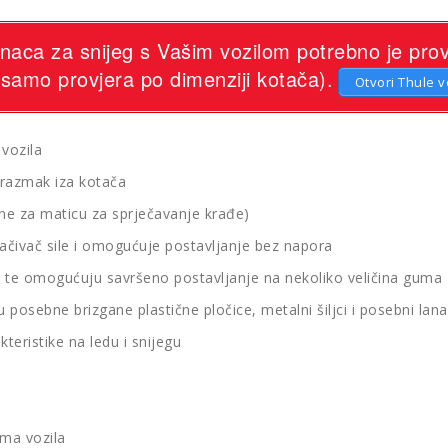
aca za snijeg s Vašim vozilom potrebno je provj
 samo provjera po dimenziji kotača).
Otvori Thule v
vozila
 razmak iza kotača
 (ne za maticu za sprječavanje krađe)
ojačivač sile i omogućuje postavljanje bez napora
te omogućuju savršeno postavljanje na nekoliko veličina guma
posebne brizgane plastične pločice, metalni šiljci i posebni lana
teristike na ledu i snijegu
ima vozila