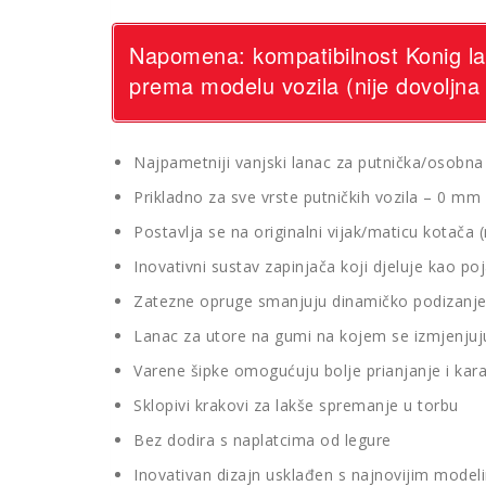
Napomena: kompatibilnost Konig lan
prema modelu vozila (nije dovoljna
Najpametniji vanjski lanac za putnička/osobna 
Prikladno za sve vrste putničkih vozila – 0 mm
Postavlja se na originalni vijak/maticu kotača
Inovativni sustav zapinjača koji djeluje kao p
Zatezne opruge smanjuju dinamičko podizanje 
Lanac za utore na gumi na kojem se izmjenjuju 
Varene šipke omogućuju bolje prianjanje i karak
Sklopivi krakovi za lakše spremanje u torbu
Bez dodira s naplatcima od legure
Inovativan dizajn usklađen s najnovijim model