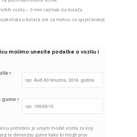
tničkih vozila – 0 mm razmak iza kotača
 vijak/maticu kotača (ne za maticu za sprječavanje
ricu molimo unesite podatke o vozilu i
zila
*
u gume
*
aricu potrebno je unijeti model vozila za koji
jeg te dimenziju gume kako bi mogli prije