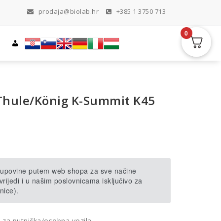
prodaja@biolab.hr
+385 1 3750 713
0
 Thule/König K-Summit K45
 kupovine putem web shopa za sve načine
rijedi i u našim poslovnicama isključivo za
nice).
c za putnička/osobna vozila