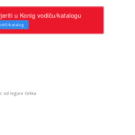
eriti u Konig vodiču/katalogu
odič/katalog
c od legure čelika