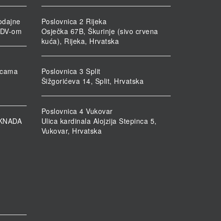
odajne
Poslovnica 2 Rijeka
PDV-om
Osječka 67B, Škurinje (sivo crvena
kuća), Rijeka, Hrvatska
nicama
Poslovnica 3 Split
Šižgorićeva 14, Split, Hrvatska
Poslovnica 4 Vukovar
KNADA
Ulica kardinala Alojzija Stepinca 5,
Vukovar, Hrvatska