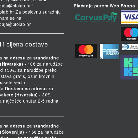
daja@biolab.hr
i
Plaćanje putem Web Shopa
olab.hr
Za poslovnu suradnju
i nam se na
daja@biolab.hr
i i cijena dostave
a na adresu za standardne
(Hrvatska)
- 10€ za narudžbe
d 150€, za narudžbe preko
stava gratis, osim krovnih
 pakete većih
ja.
Dostava na adresu za
pakete (Hrvatska)
- 30€.
a najčešće unutar 2-5 radna
a na adresu za standardne
(Slovenija)
- 15€ za narudžbe