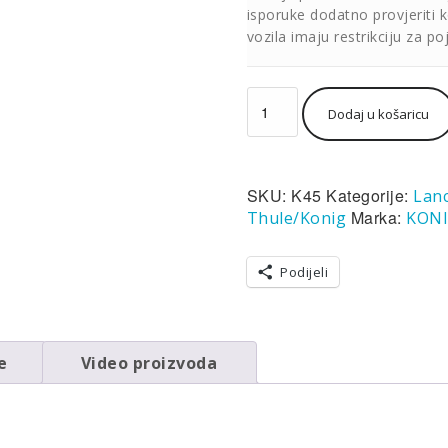
isporuke dodatno provjeriti 
vozila imaju restrikciju za po
Lanac
Dodaj u košaricu
za
snijeg
Thule/König
K-
SKU:
K45
Kategorije:
Lanc
Summit
K45
Marka:
Thule/Konig
KON
(par)
količina
Podijeli
e
Video proizvoda