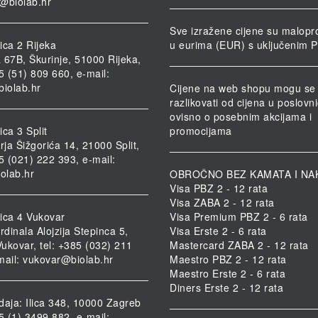
@biolab.hr
Sve izražene cijene su malopr
ica 2 Rijeka
u eurima (EUR) s uključenim 
 67B, Škurinje, 51000 Rijeka,
85 (51) 809 660, e-mail:
biolab.hr
Cijene na web shopu mogu se
razlikovati od cijena u poslov
ovisno o posebnim akcijama i
ca 3 Split
promocijama
rja Šižgorića 14, 21000 Split,
85 (021) 222 393, e-mail:
iolab.hr
OBROČNO BEZ KAMATA I NA
Visa PBZ 2 - 12 rata
Visa ZABA 2 - 12 rata
ica 4 Vukovar
Visa Premium PBZ 2 - 6 rata
rdinala Alojzija Stepinca 5,
Visa Erste 2 - 6 rata
ukovar, tel: +385 (032) 211
Mastercard ZABA 2 - 12 rata
mail:
vukovar@biolab.hr
Maestro PBZ 2 - 12 rata
Maestro Erste 2 - 6 rata
Diners Erste 2 - 12 rata
daja: Ilica 348, 10000 Zagreb
85 (1) 3499 882, e-mail: