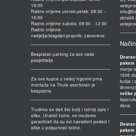
16:00
velepro
Radno vrijeme utorak-petak: 08:30 -
info@bi
16:00
obratit
Radno vrijeme subota: 09:00 - 12:00
velepro
Radno vrijeme
nedjelja/blagdan/praznik: zatvoreno
Način
Besplatan parking za sve naše
Dostav
posjetitelje
pakete 
manje o
150€ do
Za sve kupce u našoj trgovini prva
kutija i
montaža na Thule asortiman je
dimenzi
besplatna
velike 
Isporuk
dana.
Trudimo se dati što bolji i točniji opis i
sliku. Unatoč tome, ne možemo
garantirati da su svi navedeni podaci i
Dostav
slike u potpunosti točne.
pakete 