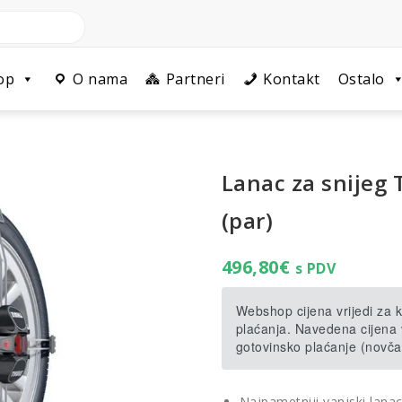
op
O nama
Partneri
Kontakt
Ostalo
Lanac za snijeg
(par)
496,80
€
s PDV
Webshop cijena vrijedi za
plaćanja. Navedena cijena v
gotovinsko plaćanje (novča
Najpametniji vanjski lana