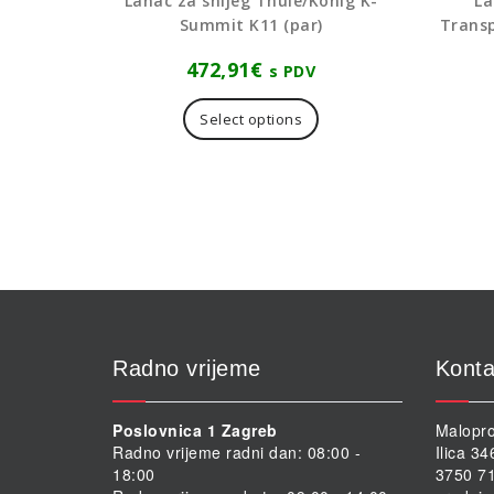
Lanac za snijeg Thule/König K-
La
Summit K11 (par)
Trans
472,91
€
s PDV
Select options
Radno vrijeme
Konta
Poslovnica 1 Zagreb
Malopro
Radno vrijeme radni dan: 08:00 -
Ilica 3
18:00
3750 71