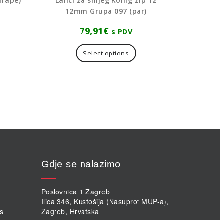
arape)
Lanci za snijeg König Zip 12
12mm Grupa 097 (par)
79,91
€
s PDV
aj
oizvod
Select options
a
še
ijanti.
cije
ogu
abrati
ranici
oizvoda
Gdje se nalazimo
Poslovnica 1 Zagreb
Ilica 346, Kustošija (Nasuprot MUP-a),
rs
Zagreb, Hrvatska