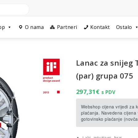
op
O nama
Partneri
Kontakt
Ostalo
Lanac za snijeg 
(par) grupa 075
297,31
€
s PDV
Webshop cijena vrijedi za
plaćanja. Navedena cijena v
gotovinsko plaćanje (novča
Laki, intuitivni, brzi