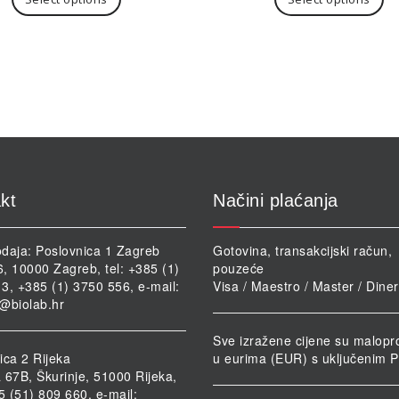
im
vi
var
Op
se
m
od
na
st
pr
kt
Načini plaćanja
daja: Poslovnica 1 Zagreb
Gotovina, transakcijski račun,
46, 10000 Zagreb, tel: +385 (1)
pouzeće
3, +385 (1) 3750 556, e-mail:
Visa / Maestro / Master / Dine
@biolab.hr
Sve izražene cijene su malopr
ica 2 Rijeka
u eurima (EUR) s uključenim 
 67B, Škurinje, 51000 Rijeka,
85 (51) 809 660, e-mail: