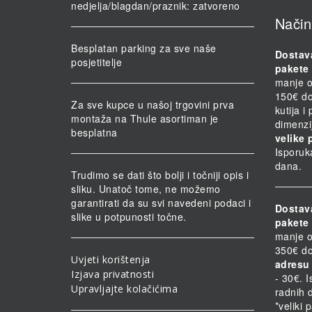
nedjelja/blagdan/praznik: zatvoreno
Način
Besplatan parking za sve naše
Dostav
posjetitelje
pakete 
manje o
150€ do
Za sve kupce u našoj trgovini prva
kutija i
montaža na Thule asortiman je
dimenzi
besplatna
velike 
Isporuk
dana.
Trudimo se dati što bolji i točniji opis i
sliku. Unatoč tome, ne možemo
garantirati da su svi navedeni podaci i
Dostav
slike u potpunosti točne.
pakete 
manje o
350€ do
Uvjeti korištenja
adresu 
Izjava privatnosti
- 30€. 
Upravljajte kolačićima
radnih 
*veliki 