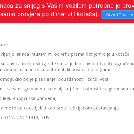
aca za snijeg s Vašim vozilom potrebno je provj
 samo provjera po dimenziji kotača).
Otvori Thule v
gume
vljanje lanaca intuitivnim: od vrha prema donjem dijelu kotača
štu sustava automatskog zatezanja: jednostavno otvorite ugrađenu
 automobila lanac će se automatski postaviti oko gume
omogućilo bolje prianjanje, pouzdanost i izdržljivost
ite crvene gumbe na aluminijskoj šipci i otpustite sigurnosnu kuk
 legure (opcijska primjena)
ma može se upotrijebiti kao prostirač tijekom postavljanja
m 5117, UNI 11313, TÜV