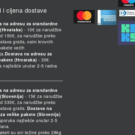
i i cijena dostave
a na adresu za standardne
(Hrvatska)
- 10€ za narudžbe
d 150€, za narudžbe preko
stava gratis, osim krovnih
 pakete većih
ja.
Dostava na adresu za
pakete (Hrvatska)
- 30€.
a najčešće unutar 2-5 radna
a na adresu za standardne
(Slovenija)
- 15€ za narudžbe
d 335€, za narudžbe preko
stava gratis.
Dostava na
za velike pakete (Slovenija)
Isporuka najčešće unutar 2-5
dana.
paketi su oni težine preko 28kg