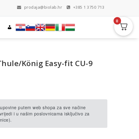
prodaja@biolab.hr
+385 1 3750 713
0
Thule/König Easy-fit CU-9
 kupovine putem web shopa za sve načine
rijedi i u našim poslovnicama isključivo za
nice).