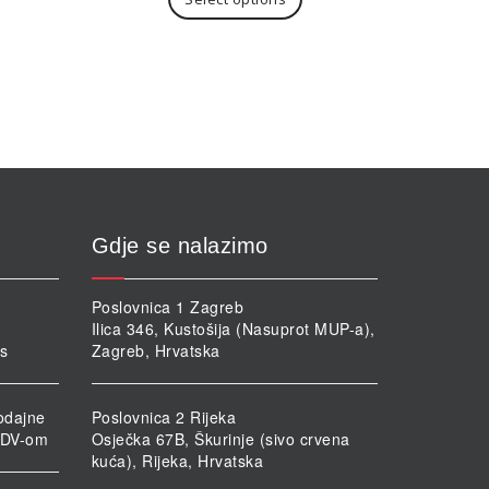
a
še
ijanti.
cije
ogu
abrati
ranici
oizvoda
Gdje se nalazimo
Poslovnica 1 Zagreb
Ilica 346, Kustošija (Nasuprot MUP-a),
rs
Zagreb, Hrvatska
odajne
Poslovnica 2 Rijeka
PDV-om
Osječka 67B, Škurinje (sivo crvena
kuća), Rijeka, Hrvatska