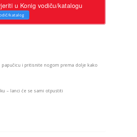
eriti u Konig vodiču/katalogu
odič/katalog
 papučicu i pritisnite nogom prema dolje kako
u – lanci će se sami otpustiti