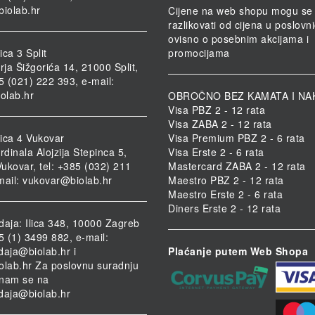
biolab.hr
Cijene na web shopu mogu se
razlikovati od cijena u poslov
ovisno o posebnim akcijama i
ca 3 Split
promocijama
rja Šižgorića 14, 21000 Split,
85 (021) 222 393, e-mail:
iolab.hr
OBROČNO BEZ KAMATA I NA
Visa PBZ 2 - 12 rata
Visa ZABA 2 - 12 rata
ica 4 Vukovar
Visa Premium PBZ 2 - 6 rata
rdinala Alojzija Stepinca 5,
Visa Erste 2 - 6 rata
ukovar, tel: +385 (032) 211
Mastercard ZABA 2 - 12 rata
mail:
vukovar@biolab.hr
Maestro PBZ 2 - 12 rata
Maestro Erste 2 - 6 rata
Diners Erste 2 - 12 rata
daja: Ilica 348, 10000 Zagreb
85 (1) 3499 882, e-mail:
daja@biolab.hr
i
Plaćanje putem Web Shopa
olab.hr
Za poslovnu suradnju
i nam se na
daja@biolab.hr