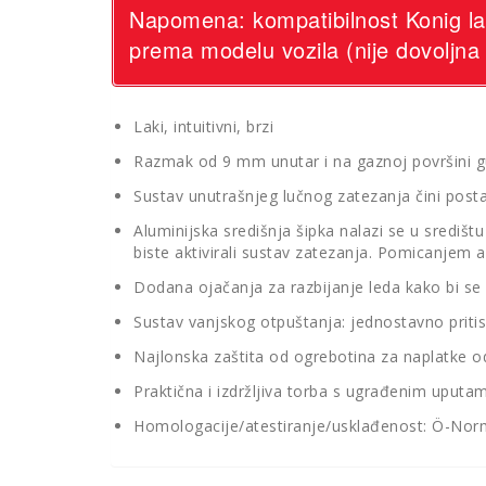
Napomena: kompatibilnost Konig lan
prema modelu vozila (nije dovoljna
Laki, intuitivni, brzi
Razmak od 9 mm unutar i na gaznoj površini 
Sustav unutrašnjeg lučnog zatezanja čini posta
Aluminijska središnja šipka nalazi se u sredi
biste aktivirali sustav zatezanja. Pomicanjem
Dodana ojačanja za razbijanje leda kako bi se 
Sustav vanjskog otpuštanja: jednostavno pritisn
Najlonska zaštita od ogrebotina za naplatke od
Praktična i izdržljiva torba s ugrađenim uputa
Homologacije/atestiranje/usklađenost: Ö-Nor