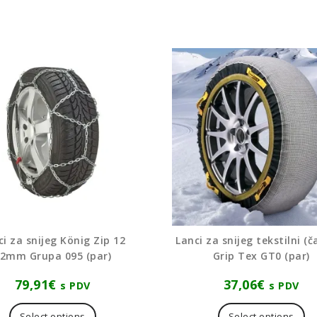
ci za snijeg König Zip 12
Lanci za snijeg tekstilni (č
2mm Grupa 095 (par)
Grip Tex GT0 (par)
79,91
€
37,06
€
s PDV
s PDV
Ov
pr
Select options
Select options