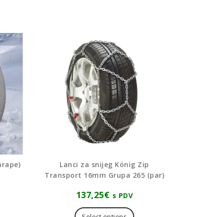
arape)
Lanci za snijeg König Zip
Transport 16mm Grupa 265 (par)
137,25
€
s PDV
aj
oizvod
Select options