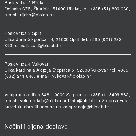
Poslovnica 2 Rijeka
Osječka 67B, Škurinje, 51000 Rijeka, tel: +385 (51) 809 660,
e-mail:
rijeka@biolab.hr
Poslovnica 3 Split
Ulica Jurja Šižgorića 14, 21000 Split, tel: +385 (021) 222
393, e-mail:
split@biolab.hr
Poslovnica 4 Vukovar
Ulica kardinala Alojzija Stepinca 5, 32000 Vukovar, tel: +385
(032) 211 846, e-mail:
vukovar@biolab.hr
Veleprodaja: Ilica 348, 10000 Zagreb tel: +385 (1) 3499 882,
e-mail:
veleprodaja@biolab.hr
i
info@biolab.hr
Za poslovnu
suradnju obratiti nam se na
veleprodaja@biolab.hr
Načini i cijena dostave