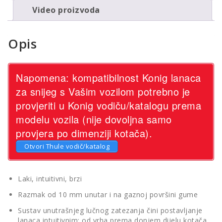
Video proizvoda
Opis
Napomena: kompatibilnost Konig lanaca
za snijeg s Vašim vozilom potrebno je
provjeriti u Konig vodiču/katalogu prema
modelu vozila (nije dovoljna samo
provjera po dimenziji kotača).
Otvori Thule vodič/katalog
Laki, intuitivni, brzi
Razmak od 10 mm unutar i na gaznoj površini gume
Sustav unutrašnjeg lučnog zatezanja čini postavljanje
lanaca intuitivnim: od vrha prema donjem dijelu kotača