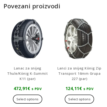
Povezani proizvodi
Lanac za snijeg
Lanci za snijeg König Zip
Thule/König K-Summit
Transport 16mm Grupa
K11 (par)
227 (par)
472,91
€
124,11
€
s PDV
s PDV
Select options
Select options