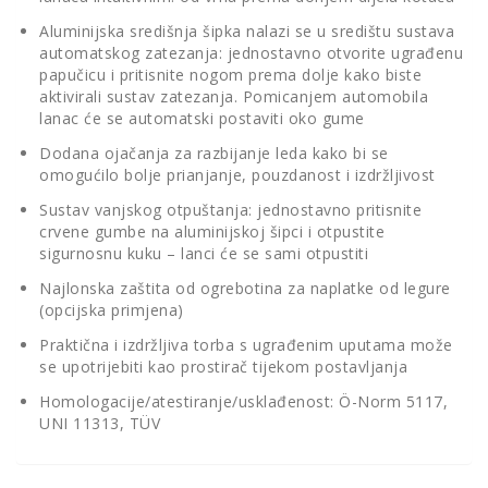
Aluminijska središnja šipka nalazi se u središtu sustava
automatskog zatezanja: jednostavno otvorite ugrađenu
papučicu i pritisnite nogom prema dolje kako biste
aktivirali sustav zatezanja. Pomicanjem automobila
lanac će se automatski postaviti oko gume
Dodana ojačanja za razbijanje leda kako bi se
omogućilo bolje prianjanje, pouzdanost i izdržljivost
Sustav vanjskog otpuštanja: jednostavno pritisnite
crvene gumbe na aluminijskoj šipci i otpustite
sigurnosnu kuku – lanci će se sami otpustiti
Najlonska zaštita od ogrebotina za naplatke od legure
(opcijska primjena)
Praktična i izdržljiva torba s ugrađenim uputama može
se upotrijebiti kao prostirač tijekom postavljanja
Homologacije/atestiranje/usklađenost: Ö-Norm 5117,
UNI 11313, TÜV