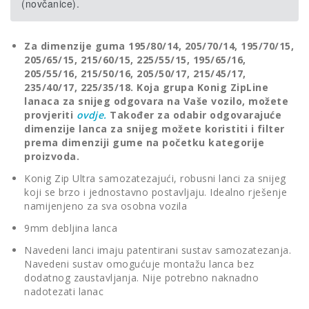
(novčanice).
Za dimenzije guma 195/80/14, 205/70/14, 195/70/15,
205/65/15, 215/60/15, 225/55/15, 195/65/16,
205/55/16, 215/50/16, 205/50/17, 215/45/17,
235/40/17, 225/35/18. Koja grupa Konig ZipLine
lanaca za snijeg odgovara na Vaše vozilo,
možete
provjeriti
ovdje.
Također za odabir odgovarajuće
dimenzije lanca za snijeg možete koristiti i filter
prema dimenziji gume na početku kategorije
proizvoda.
Konig Zip Ultra samozatezajući, robusni lanci za snijeg
koji se brzo i jednostavno postavljaju. Idealno rješenje
namijenjeno za sva osobna vozila
9mm debljina lanca
Navedeni lanci imaju patentirani sustav samozatezanja.
Navedeni sustav omogućuje montažu lanca bez
dodatnog zaustavljanja. Nije potrebno naknadno
nadotezati lanac