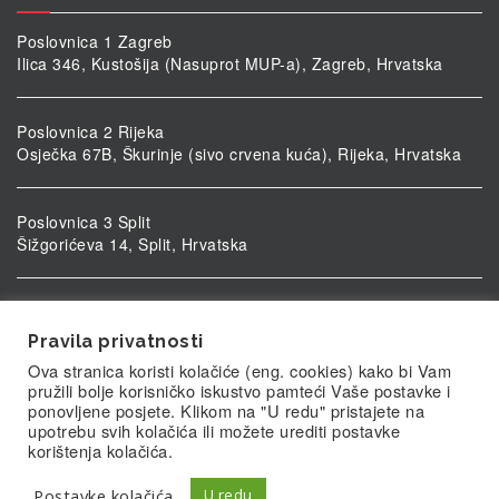
Poslovnica 1 Zagreb
Ilica 346, Kustošija (Nasuprot MUP-a), Zagreb, Hrvatska
Poslovnica 2 Rijeka
Osječka 67B, Škurinje (sivo crvena kuća), Rijeka, Hrvatska
Poslovnica 3 Split
Šižgorićeva 14, Split, Hrvatska
Poslovnica 4 Vukovar
Ulica kardinala Alojzija Stepinca 5, Vukovar, Hrvatska
Pravila privatnosti
Ova stranica koristi kolačiće (eng. cookies) kako bi Vam
pružili bolje korisničko iskustvo pamteći Vaše postavke i
ponovljene posjete. Klikom na "U redu" pristajete na
upotrebu svih kolačića ili možete urediti postavke
korištenja kolačića.
Postavke kolačića
U redu