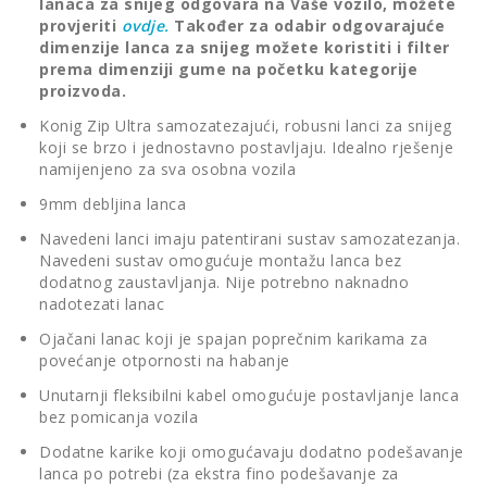
lanaca za snijeg odgovara na Vaše vozilo,
možete
provjeriti
ovdje.
Također za odabir odgovarajuće
dimenzije lanca za snijeg možete koristiti i filter
prema dimenziji gume na početku kategorije
proizvoda.
Konig Zip Ultra samozatezajući, robusni lanci za snijeg
koji se brzo i jednostavno postavljaju. Idealno rješenje
namijenjeno za sva osobna vozila
9mm debljina lanca
Navedeni lanci imaju patentirani sustav samozatezanja.
Navedeni sustav omogućuje montažu lanca bez
dodatnog zaustavljanja. Nije potrebno naknadno
nadotezati lanac
Ojačani lanac koji je spajan poprečnim karikama za
povećanje otpornosti na habanje
Unutarnji fleksibilni kabel omogućuje postavljanje lanca
bez pomicanja vozila
Dodatne karike koji omogućavaju dodatno podešavanje
lanca po potrebi (za ekstra fino podešavanje za