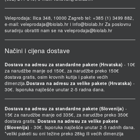
Veleprodaja: Ilica 348, 10000 Zagreb tel: +385 (1) 3499 882,
e-mail:
veleprodaja@biolab.hr
i
info@biolab.hr
Za poslovnu
suradnju obratiti nam se na
veleprodaja@biolab.hr
Načini i cijena dostave
Dostava na adresu za standardne pakete (Hrvatska)
- 10€
za narudžbe manje od 150€, za narudžbe preko 150€
dostava gratis, osim krovnih kutija i pakete većih
dimenzija.
Dostava na adresu za velike pakete (Hrvatska)
-
30€. Isporuka najčešće unutar 2-5 radna dana.
Dostava na adresu za standardne pakete (Slovenija)
-
15€ za narudžbe manje od 335€, za narudžbe preko 350€
dostava gratis.
Dostava na adresu za velike pakete
(Slovenija)
- 30€. Isporuka najčešće unutar 2-5 radnih dana.
*veliki paketi su oni težine preko 28kg ili većih dimenzija