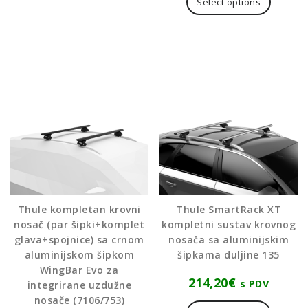
Select options
Thule kompletan krovni
Thule SmartRack XT
nosač (par šipki+komplet
kompletni sustav krovnog
glava+spojnice) sa crnom
nosača sa aluminijskim
aluminijskom šipkom
šipkama duljine 135
WingBar Evo za
214,20
€
s PDV
integrirane uzdužne
nosače (7106/753)