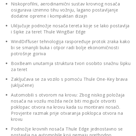
Niskoprofilni, aerodinamični sustav krovnog nosača
osigurava iznimno tihu vožnju, lagano postavljanje
dodatne opreme i kompaktan dizajn
Uključuje podnožje nosača tereta koje se lako postavlja
i šipke za teret Thule WingBar Edge
WindDiffuser tehnologija raspoređuje protok zraka kako
bi se smanjili buka i otpor radi bolje ekonomičnosti
potrošnje goriva
BoxBeam unutarnja struktura tvori osobito snažnu šipku
za teret
Zaključava se za vozilo s pomoću Thule One-Key brava
(uključene)
Automobili s otvorom na krovu: Zbog niskog položaja
nosača na vozilu možda neće biti moguće otvoriti
poklopac otvora na krovu kada su montirani nosači.
Provjerite razmak prije otvaranja poklopca otvora na
krovu
Podnožje krovnih nosača Thule Edge jednostavno se
postavlja na automobile koji nemaju prethodno