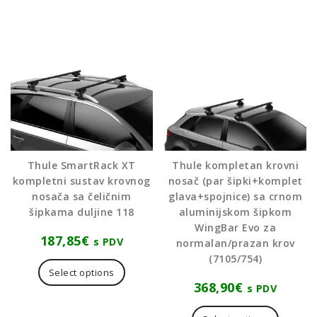
Thule SmartRack XT
Thule kompletan krovni
kompletni sustav krovnog
nosač (par šipki+komplet
nosača sa čeličnim
glava+spojnice) sa crnom
šipkama duljine 118
aluminijskom šipkom
WingBar Evo za
187,85
€
s PDV
normalan/prazan krov
(7105/754)
Select options
368,90
€
s PDV