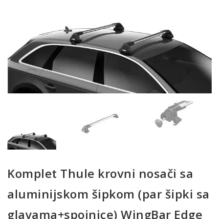
Komplet Thule krovni nosači sa
aluminijskom šipkom (par šipki sa
glavama+spojnice) WingBar Edge