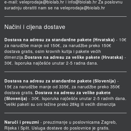
e-mail:
veleprodaja@biolab.hr
i
info@biolab.hr
Za poslovnu
suradnju obratiti nam se na
veleprodaja@biolab.hr
Načini i cijena dostave
Dostava na adresu za standardne pakete (Hrvatska)
- 10€
za narudžbe manje od 150€, za narudžbe preko 150€
dostava gratis, osim krovnih kutija i pakete većih
dimenzija.
Dostava na adresu za velike pakete (Hrvatska)
-
30€. Isporuka najčešće unutar 2-5 radna dana.
Dostava na adresu za standardne pakete (Slovenija)
-
15€ za narudžbe manje od 335€, za narudžbe preko 350€
dostava gratis.
Dostava na adresu za velike pakete
(Slovenija)
- 30€. Isporuka najčešće unutar 2-5 radnih dana.
*veliki paketi su oni težine preko 28kg ili većih dimenzija
Naruči i preuzmi
- preuzimanje u poslovnicama Zagreb,
Rijeka i Split. Usluga dostave do poslovnice je gratis.