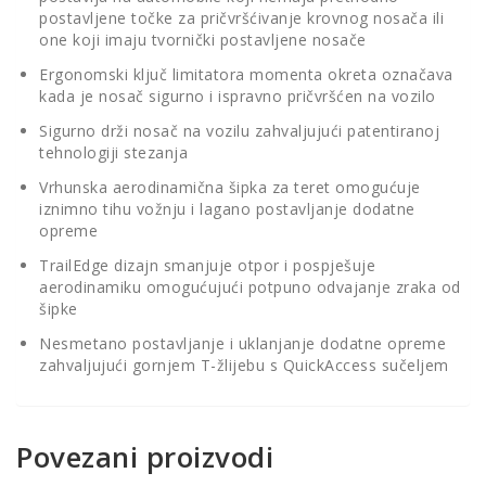
postavljene točke za pričvršćivanje krovnog nosača ili
one koji imaju tvornički postavljene nosače
Ergonomski ključ limitatora momenta okreta označava
kada je nosač sigurno i ispravno pričvršćen na vozilo
Sigurno drži nosač na vozilu zahvaljujući patentiranoj
tehnologiji stezanja
Vrhunska aerodinamična šipka za teret omogućuje
iznimno tihu vožnju i lagano postavljanje dodatne
opreme
TrailEdge dizajn smanjuje otpor i pospješuje
aerodinamiku omogućujući potpuno odvajanje zraka od
šipke
Nesmetano postavljanje i uklanjanje dodatne opreme
zahvaljujući gornjem T-žlijebu s QuickAccess sučeljem
Povezani proizvodi