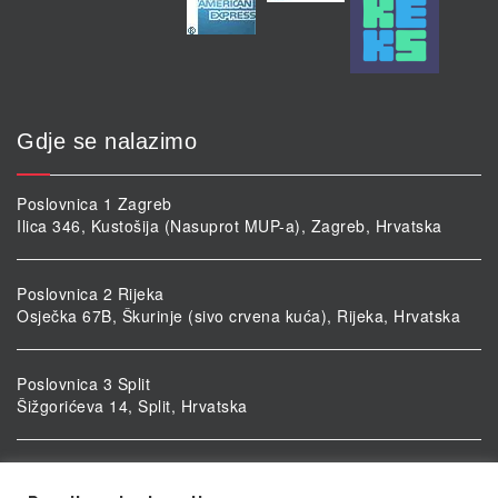
Gdje se nalazimo
Poslovnica 1 Zagreb
Ilica 346, Kustošija (Nasuprot MUP-a), Zagreb, Hrvatska
Poslovnica 2 Rijeka
Osječka 67B, Škurinje (sivo crvena kuća), Rijeka, Hrvatska
Poslovnica 3 Split
Šižgorićeva 14, Split, Hrvatska
Poslovnica 4 Vukovar
Ulica kardinala Alojzija Stepinca 5, Vukovar, Hrvatska