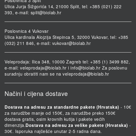
Poslovnica 3 Split
Ulica Jurja Šižgorića 14, 21000 Split, tel: +385 (021) 222
393, e-mail:
split@biolab.hr
Poslovnica 4 Vukovar
Ulica kardinala Alojzija Stepinca 5, 32000 Vukovar, tel: +385
(032) 211 846, e-mail:
vukovar@biolab.hr
Veleprodaja: Ilica 348, 10000 Zagreb tel: +385 (1) 3499 882,
e-mail:
veleprodaja@biolab.hr
i
info@biolab.hr
Za poslovnu
suradnju obratiti nam se na
veleprodaja@biolab.hr
Načini i cijena dostave
Dostava na adresu za standardne pakete (Hrvatska)
- 10€
za narudžbe manje od 150€, za narudžbe preko 150€
dostava gratis, osim krovnih kutija i pakete većih
dimenzija.
Dostava na adresu za velike pakete (Hrvatska)
-
30€. Isporuka najčešće unutar 2-5 radna dana.