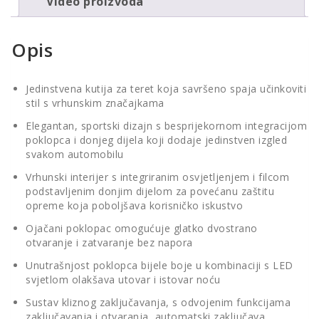
Video proizvoda
Opis
Jedinstvena kutija za teret koja savršeno spaja učinkoviti
stil s vrhunskim značajkama
Elegantan, sportski dizajn s besprijekornom integracijom
poklopca i donjeg dijela koji dodaje jedinstven izgled
svakom automobilu
Vrhunski interijer s integriranim osvjetljenjem i filcom
podstavljenim donjim dijelom za povećanu zaštitu
opreme koja poboljšava korisničko iskustvo
Ojačani poklopac omogućuje glatko dvostrano
otvaranje i zatvaranje bez napora
Unutrašnjost poklopca bijele boje u kombinaciji s LED
svjetlom olakšava utovar i istovar noću
Sustav kliznog zaključavanja, s odvojenim funkcijama
zaključavanja i otvaranja, automatski zaključava