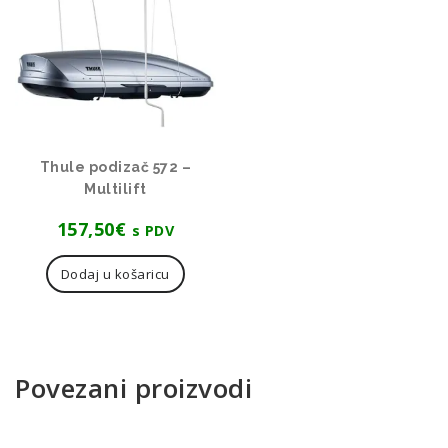
Thule podizač 572 –
Multilift
157,50
€
s PDV
Dodaj u košaricu
Povezani proizvodi