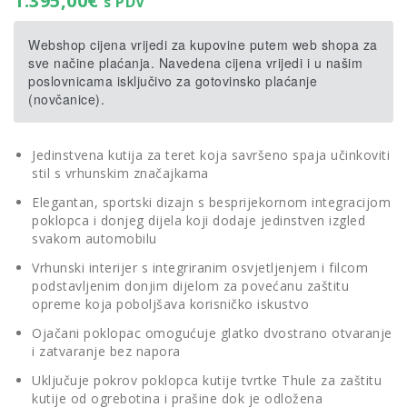
1.395,00
€
s PDV
Webshop cijena vrijedi za kupovine putem web shopa za
sve načine plaćanja. Navedena cijena vrijedi i u našim
poslovnicama isključivo za gotovinsko plaćanje
(novčanice).
Jedinstvena kutija za teret koja savršeno spaja učinkoviti
stil s vrhunskim značajkama
Elegantan, sportski dizajn s besprijekornom integracijom
poklopca i donjeg dijela koji dodaje jedinstven izgled
svakom automobilu
Vrhunski interijer s integriranim osvjetljenjem i filcom
podstavljenim donjim dijelom za povećanu zaštitu
opreme koja poboljšava korisničko iskustvo
Ojačani poklopac omogućuje glatko dvostrano otvaranje
i zatvaranje bez napora
Uključuje pokrov poklopca kutije tvrtke Thule za zaštitu
kutije od ogrebotina i prašine dok je odložena