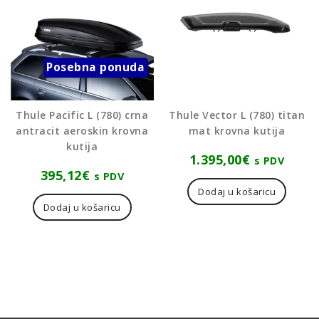
Posebna ponuda
Thule Pacific L (780) crna
Thule Vector L (780) titan
antracit aeroskin krovna
mat krovna kutija
kutija
1.395,00
€
s PDV
395,12
€
s PDV
Dodaj u košaricu
Dodaj u košaricu