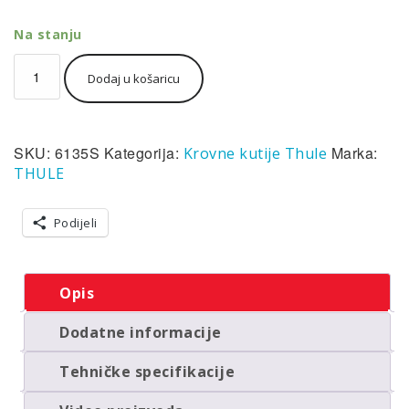
Na stanju
Thule
Dodaj u košaricu
Vector
Alpine
(500)
titan
SKU:
6135S
Kategorija:
Marka:
Krovne kutije Thule
mat
krovna
THULE
kutija
količina
Podijeli
Opis
Dodatne informacije
Tehničke specifikacije