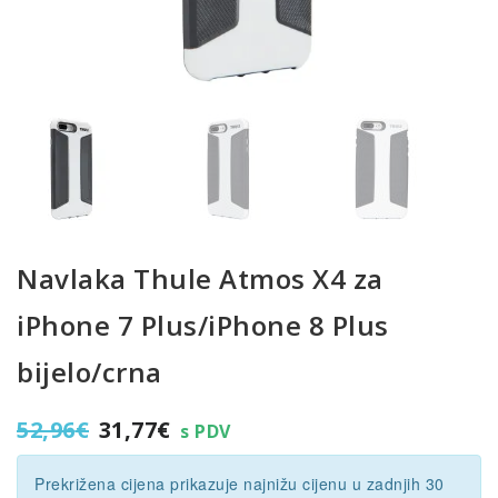
Navlaka Thule Atmos X4 za
iPhone 7 Plus/iPhone 8 Plus
bijelo/crna
Izvorna
Trenutna
52,96
€
31,77
€
s PDV
cijena
cijena
bila
je:
Prekrižena cijena prikazuje najnižu cijenu u zadnjih 30