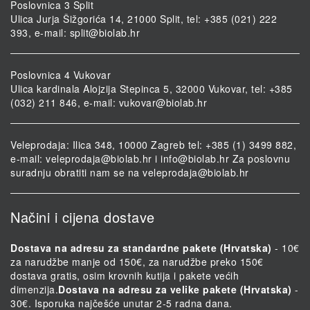
Poslovnica 3 Split
Ulica Jurja Šižgorića 14, 21000 Split, tel: +385 (021) 222
393, e-mail:
split@biolab.hr
Poslovnica 4 Vukovar
Ulica kardinala Alojzija Stepinca 5, 32000 Vukovar, tel: +385
(032) 211 846, e-mail:
vukovar@biolab.hr
Veleprodaja: Ilica 348, 10000 Zagreb tel: +385 (1) 3499 882,
e-mail:
veleprodaja@biolab.hr
i
info@biolab.hr
Za poslovnu
suradnju obratiti nam se na
veleprodaja@biolab.hr
Načini i cijena dostave
Dostava na adresu za standardne pakete (Hrvatska)
- 10€
za narudžbe manje od 150€, za narudžbe preko 150€
dostava gratis, osim krovnih kutija i pakete većih
dimenzija.
Dostava na adresu za velike pakete (Hrvatska)
-
30€. Isporuka najčešće unutar 2-5 radna dana.