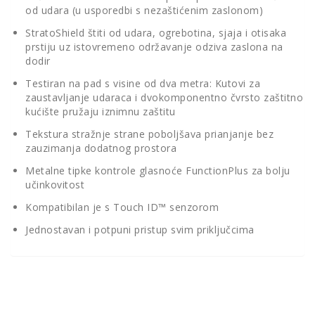
od udara (u usporedbi s nezaštićenim zaslonom)
StratoShield štiti od udara, ogrebotina, sjaja i otisaka
prstiju uz istovremeno održavanje odziva zaslona na
dodir
Testiran na pad s visine od dva metra: Kutovi za
zaustavljanje udaraca i dvokomponentno čvrsto zaštitno
kućište pružaju iznimnu zaštitu
Tekstura stražnje strane poboljšava prianjanje bez
zauzimanja dodatnog prostora
Metalne tipke kontrole glasnoće FunctionPlus za bolju
učinkovitost
Kompatibilan je s Touch ID™ senzorom
Jednostavan i potpuni pristup svim priključcima