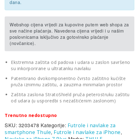
je:
31,77€.
dana.
52,96€.
Webshop cijena vrijedi za kupovine putem web shopa za
sve načine plaćanja. Navedena cijena vrijedi i u našim
poslovnicama isključivo za gotovinsko plaćanje
(novčanice).
Ekstremna zaštita od padova i udara u zaslon savršeno
su inkorporirane u ultratanku navlaku
Patentirano dvokomponentno čvrsto zaštitno kućište
pruža iznimnu zaštitu, a zauzima minimalan prostor
Zaštita zaslona StratoShield pruža peterostruku zaštitu
od udara (u usporedbi s nezaštićenim zaslonom)
Trenutno nedostupno
SKU:
3203478
Kategorije:
Futrole i navlake za
,
,
smartphone Thule
Futrole i navlake za iPhone
Marka:
Navlake za iPhone 7 Plus
THULE