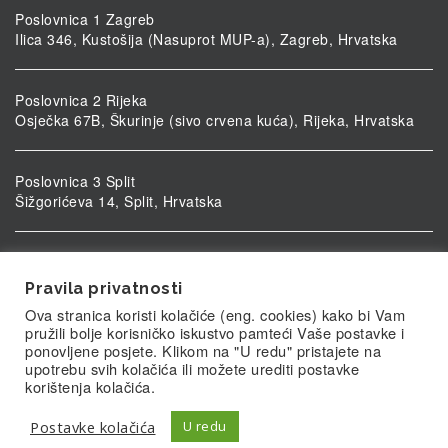
Poslovnica 1 Zagreb
Ilica 346, Kustošija (Nasuprot MUP-a), Zagreb, Hrvatska
Poslovnica 2 Rijeka
Osječka 67B, Škurinje (sivo crvena kuća), Rijeka, Hrvatska
Poslovnica 3 Split
Šižgorićeva 14, Split, Hrvatska
Poslovnica 4 Vukovar
Ulica kardinala Alojzija Stepinca 5, Vukovar, Hrvatska
Pravila privatnosti
Ova stranica koristi kolačiće (eng. cookies) kako bi Vam
pružili bolje korisničko iskustvo pamteći Vaše postavke i
ponovljene posjete. Klikom na "U redu" pristajete na
upotrebu svih kolačića ili možete urediti postavke
korištenja kolačića.
Postavke kolačića
U redu
© Biolab.hr 2026