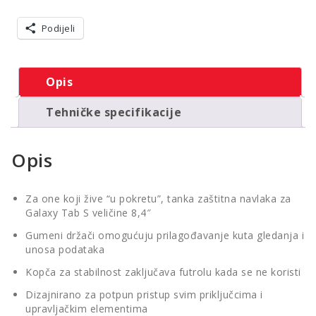
Pro
veličine
Podijeli
10,1"
crna
količina
Opis
Tehničke specifikacije
Opis
Za one koji žive “u pokretu”, tanka zaštitna navlaka za
Galaxy Tab S veličine 8,4″
Gumeni držači omogućuju prilagođavanje kuta gledanja i
unosa podataka
Kopča za stabilnost zaključava futrolu kada se ne koristi
Dizajnirano za potpun pristup svim priključcima i
upravljačkim elementima