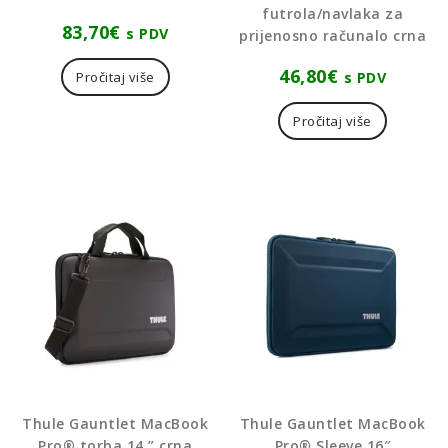
futrola/navlaka za
83,70
€
s PDV
prijenosno računalo crna
46,80
€
s PDV
Pročitaj više
Pročitaj više
Thule Gauntlet MacBook
Thule Gauntlet MacBook
Pro® torba 14 ” crna
Pro® Sleeve 16″