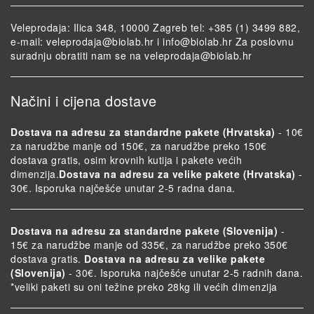
Veleprodaja: Ilica 348, 10000 Zagreb tel: +385 (1) 3499 882,
e-mail:
veleprodaja@biolab.hr
i
info@biolab.hr
Za poslovnu
suradnju obratiti nam se na
veleprodaja@biolab.hr
Načini i cijena dostave
Dostava na adresu za standardne pakete (Hrvatska)
- 10€
za narudžbe manje od 150€, za narudžbe preko 150€
dostava gratis, osim krovnih kutija i pakete većih
dimenzija.
Dostava na adresu za velike pakete (Hrvatska)
-
30€. Isporuka najčešće unutar 2-5 radna dana.
Dostava na adresu za standardne pakete (Slovenija)
-
15€ za narudžbe manje od 335€, za narudžbe preko 350€
dostava gratis.
Dostava na adresu za velike pakete
(Slovenija)
- 30€. Isporuka najčešće unutar 2-5 radnih dana.
*veliki paketi su oni težine preko 28kg ili većih dimenzija