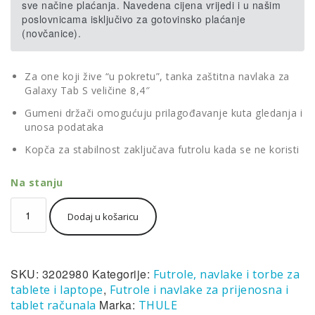
sve načine plaćanja. Navedena cijena vrijedi i u našim
poslovnicama isključivo za gotovinsko plaćanje
(novčanice).
Za one koji žive “u pokretu”, tanka zaštitna navlaka za
Galaxy Tab S veličine 8,4″
Gumeni držači omogućuju prilagođavanje kuta gledanja i
unosa podataka
Kopča za stabilnost zaključava futrolu kada se ne koristi
Na stanju
Tanka
Dodaj u košaricu
futrola
Thule
Gauntlet
1.0
SKU:
3202980
Kategorije:
Futrole, navlake i torbe za
za
Galaxy
,
tablete i laptope
Futrole i navlake za prijenosna i
Tab
Marka:
tablet računala
THULE