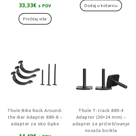
33,33
€
s PDV
Dodaj u košaricu
Pročitaj više
Thule Bike Rack Around-
Thule T-track 889-4
the-Bar Adapter 889-8 –
Adapter (30×24 mm) –
adapter za oko šipke
adapter za pričvršćivanje
nosača bicikla