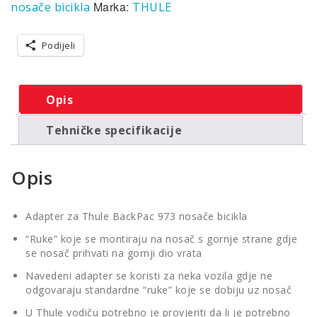
za
Marka:
nosače bicikla
THULE
nosač
bicikla
količina
Podijeli
Opis
Tehničke specifikacije
Opis
Adapter za Thule BackPac 973 nosače bicikla
“Ruke” koje se montiraju na nosač s gornje strane gdje
se nosač prihvati na gornji dio vrata
Navedeni adapter se koristi za neka vozila gdje ne
odgovaraju standardne “ruke” koje se dobiju uz nosač
U Thule vodiču potrebno je provjeriti da li je potrebno