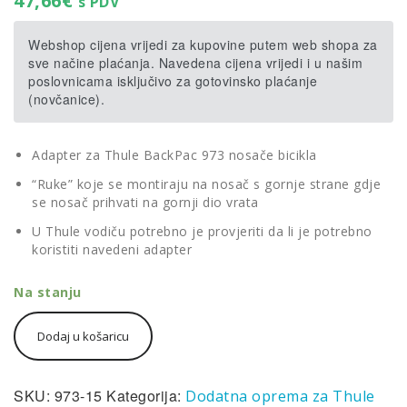
47,66
€
s PDV
Webshop cijena vrijedi za kupovine putem web shopa za
sve načine plaćanja. Navedena cijena vrijedi i u našim
poslovnicama isključivo za gotovinsko plaćanje
(novčanice).
Adapter za Thule BackPac 973 nosače bicikla
“Ruke” koje se montiraju na nosač s gornje strane gdje
se nosač prihvati na gornji dio vrata
U Thule vodiču potrebno je provjeriti da li je potrebno
koristiti navedeni adapter
Na stanju
Thule
Dodaj u košaricu
BackPac
Kit
973-
15
SKU:
973-15
Kategorija:
Dodatna oprema za Thule