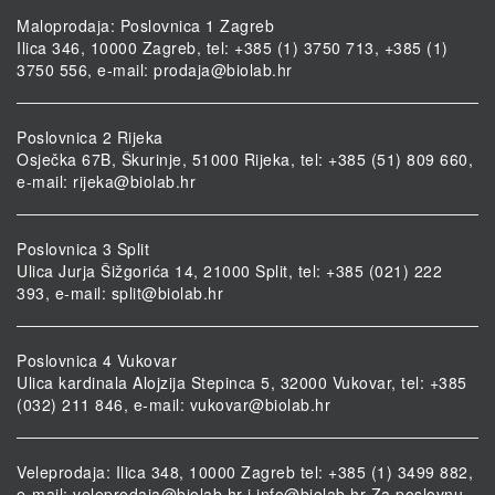
Maloprodaja: Poslovnica 1 Zagreb
Ilica 346, 10000 Zagreb, tel: +385 (1) 3750 713, +385 (1)
3750 556, e-mail:
prodaja@biolab.hr
Poslovnica 2 Rijeka
Osječka 67B, Škurinje, 51000 Rijeka, tel: +385 (51) 809 660,
e-mail:
rijeka@biolab.hr
Poslovnica 3 Split
Ulica Jurja Šižgorića 14, 21000 Split, tel: +385 (021) 222
393, e-mail:
split@biolab.hr
Poslovnica 4 Vukovar
Ulica kardinala Alojzija Stepinca 5, 32000 Vukovar, tel: +385
(032) 211 846, e-mail:
vukovar@biolab.hr
Veleprodaja: Ilica 348, 10000 Zagreb tel: +385 (1) 3499 882,
e-mail:
veleprodaja@biolab.hr
i
info@biolab.hr
Za poslovnu