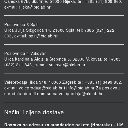
Osječka 67B, Škurinje, 51000 Rijeka, tel: +385 (51) 809 660,
e-mail:
rijeka@biolab.hr
Poslovnica 3 Split
Ulica Jurja Šižgorića 14, 21000 Split, tel: +385 (021) 222
393, e-mail:
split@biolab.hr
Poslovnica 4 Vukovar
Ulica kardinala Alojzija Stepinca 5, 32000 Vukovar, tel: +385
(032) 211 846, e-mail:
vukovar@biolab.hr
Veleprodaja: Ilica 348, 10000 Zagreb tel: +385 (1) 3499 882,
e-mail:
veleprodaja@biolab.hr
i
info@biolab.hr
Za poslovnu
suradnju obratiti nam se na
veleprodaja@biolab.hr
Načini i cijena dostave
Dostava na adresu za standardne pakete (Hrvatska)
- 10€