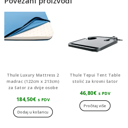
Povezani proizvodi
Thule Luxury Mattress 2
Thule Tepui Tent Table
madrac (122cm x 213cm)
stolić za krovni šator
za šator za dvije osobe
46,80
€
s PDV
184,50
€
s PDV
Pročitaj više
Dodaj u košaricu