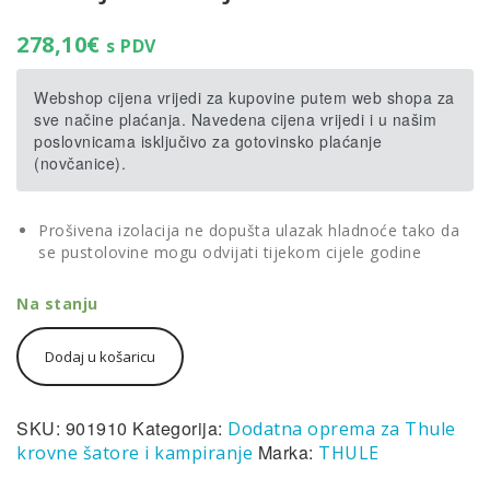
278,10
€
s PDV
Webshop cijena vrijedi za kupovine putem web shopa za
sve načine plaćanja. Navedena cijena vrijedi i u našim
poslovnicama isključivo za gotovinsko plaćanje
(novčanice).
Prošivena izolacija ne dopušta ulazak hladnoće tako da
se pustolovine mogu odvijati tijekom cijele godine
Na stanju
Thule
Dodaj u košaricu
Insulator-
Foothill
prošivena
izolacija
SKU:
901910
Kategorija:
Dodatna oprema za Thule
sive
Marka:
krovne šatore i kampiranje
THULE
boje