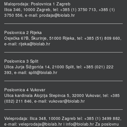
Maloprodaja: Poslovnica 1 Zagreb
Ilica 346, 10000 Zagreb, tel: +385 (1) 3750 713, +385 (1)
3750 556, e-mail:
prodaja@biolab.hr
Poslovnica 2 Rijeka
Osječka 67B, Škurinje, 51000 Rijeka, tel: +385 (51) 809 660,
e-mail:
rijeka@biolab.hr
Poslovnica 3 Split
Ulica Jurja Šižgorića 14, 21000 Split, tel: +385 (021) 222
393, e-mail:
split@biolab.hr
Poslovnica 4 Vukovar
Ulica kardinala Alojzija Stepinca 5, 32000 Vukovar, tel: +385
(032) 211 846, e-mail:
vukovar@biolab.hr
Veleprodaja: Ilica 348, 10000 Zagreb tel: +385 (1) 3499 882,
e-mail:
veleprodaja@biolab.hr
i
info@biolab.hr
Za poslovnu