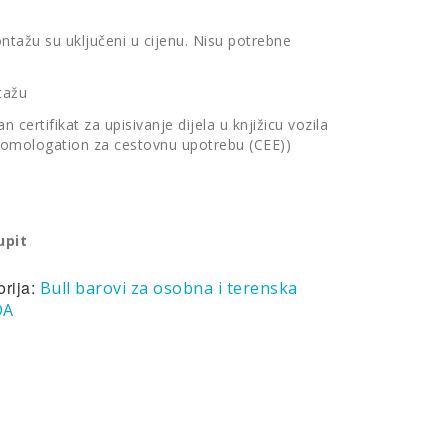
ontažu su uključeni u cijenu. Nisu potrebne
tažu
 certifikat za upisivanje dijela u knjižicu vozila
 Homologation za cestovnu upotrebu (CEE))
upit
orija:
Bull barovi za osobna i terenska
DA