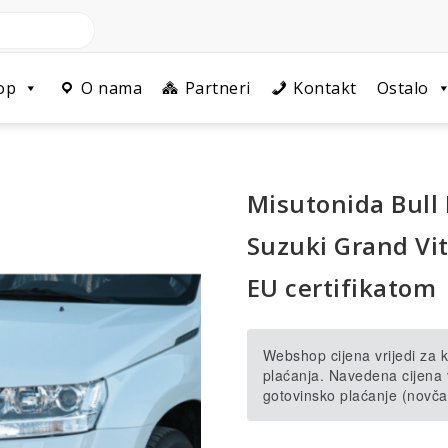
op
O nama
Partneri
Kontakt
Ostalo
Misutonida Bull
Suzuki Grand Vit
EU certifikatom
Webshop cijena vrijedi za
plaćanja. Navedena cijena v
gotovinsko plaćanje (novča