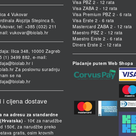
Visa PBZ 2 - 12 rata
Visa ZABA 2 - 12 rata
ica 4 Vukovar
Visa Premium PBZ 2 - 6 rata
rdinala Alojzija Stepinca 5,
Visa Erste 2 - 6 rata
ukovar, tel: +385 (032) 211
Mastercard ZABA 2 - 12 rata
mail:
vukovar@biolab.hr
Maestro PBZ 2 - 12 rata
Maestro Erste 2 - 6 rata
Diners Erste 2 - 12 rata
daja: Ilica 348, 10000 Zagreb
85 (1) 3499 882, e-mail:
daja@biolab.hr
i
Plaćanje putem Web Shopa
olab.hr
Za poslovnu suradnju
i nam se na
daja@biolab.hr
i i cijena dostave
a na adresu za standardne
(Hrvatska)
- 10€ za narudžbe
d 150€, za narudžbe preko
stava gratis, osim krovnih