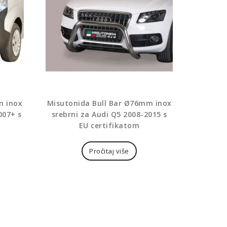
m inox
Misutonida Bull Bar Ø76mm inox
007+ s
srebrni za Audi Q5 2008-2015 s
EU certifikatom
Pročitaj više