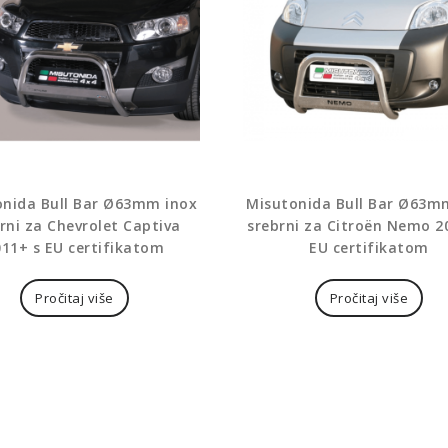
onida Bull Bar Ø63mm inox
Misutonida Bull Bar Ø63m
rni za Chevrolet Captiva
srebrni za Citroën Nemo 2
011+ s EU certifikatom
EU certifikatom
Pročitaj više
Pročitaj više