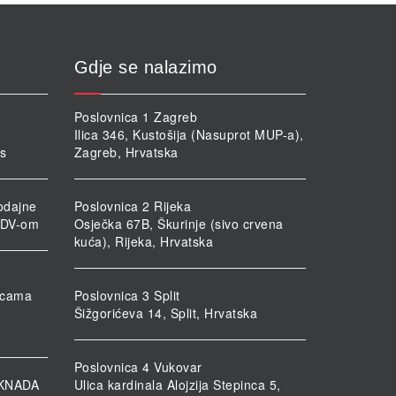
Gdje se nalazimo
Poslovnica 1 Zagreb
Ilica 346, Kustošija (Nasuprot MUP-a),
rs
Zagreb, Hrvatska
odajne
Poslovnica 2 Rijeka
PDV-om
Osječka 67B, Škurinje (sivo crvena
kuća), Rijeka, Hrvatska
nicama
Poslovnica 3 Split
Šižgorićeva 14, Split, Hrvatska
Poslovnica 4 Vukovar
KNADA
Ulica kardinala Alojzija Stepinca 5,