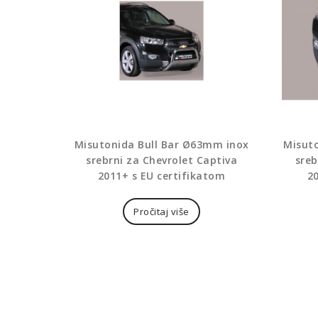
Misutonida Bull Bar Ø63mm inox
Misut
srebrni za Chevrolet Captiva
sreb
2011+ s EU certifikatom
2
Pročitaj više