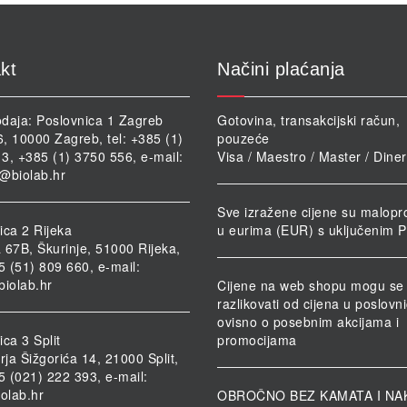
kt
Načini plaćanja
daja: Poslovnica 1 Zagreb
Gotovina, transakcijski račun,
46, 10000 Zagreb, tel: +385 (1)
pouzeće
3, +385 (1) 3750 556, e-mail:
Visa / Maestro / Master / Dine
@biolab.hr
Sve izražene cijene su malopr
ica 2 Rijeka
u eurima (EUR) s uključenim 
 67B, Škurinje, 51000 Rijeka,
85 (51) 809 660, e-mail:
biolab.hr
Cijene na web shopu mogu se
razlikovati od cijena u poslov
ovisno o posebnim akcijama i
ca 3 Split
promocijama
rja Šižgorića 14, 21000 Split,
85 (021) 222 393, e-mail:
iolab.hr
OBROČNO BEZ KAMATA I NA