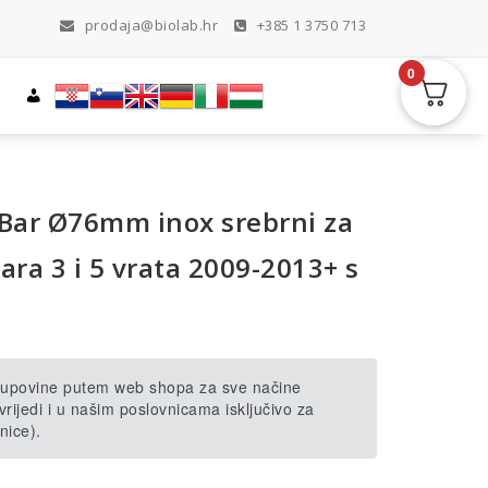
prodaja@biolab.hr
+385 1 3750 713
0
 Bar Ø76mm inox srebrni za
ara 3 i 5 vrata 2009-2013+ s
 kupovine putem web shopa za sve načine
rijedi i u našim poslovnicama isključivo za
nice).