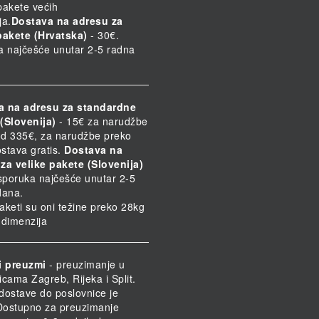
 pakete većih
ja.
Dostava na adresu za
pakete (Hrvatska)
- 30€.
a najčešće unutar 2-5 radna
a na adresu za standardne
(Slovenija)
- 15€ za narudžbe
d 335€, za narudžbe preko
stava gratis.
Dostava na
za velike pakete (Slovenija)
Isporuka najčešće unutar 2-5
dana.
paketi su oni težine preko 28kg
h dimenzija
i preuzmi
- preuzimanje u
icama Zagreb, Rijeka i Split.
dostave do poslovnice je
 Dostupno za preuzimanje