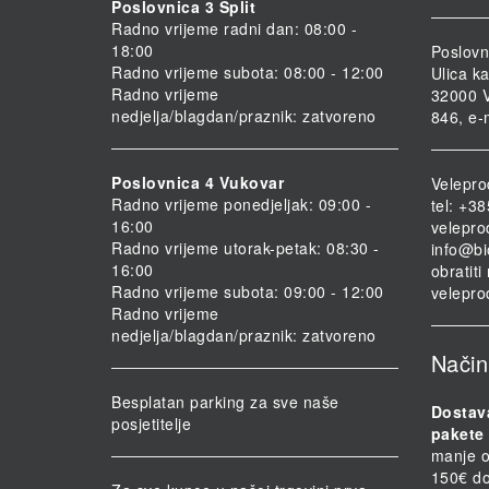
Poslovnica 3 Split
Radno vrijeme radni dan: 08:00 -
18:00
Poslovn
Radno vrijeme subota: 08:00 - 12:00
Ulica ka
Radno vrijeme
32000 V
nedjelja/blagdan/praznik: zatvoreno
846, e-
Poslovnica 4 Vukovar
Velepro
Radno vrijeme ponedjeljak: 09:00 -
tel: +3
16:00
velepro
Radno vrijeme utorak-petak: 08:30 -
info@bi
16:00
obratit
Radno vrijeme subota: 09:00 - 12:00
velepro
Radno vrijeme
nedjelja/blagdan/praznik: zatvoreno
Način
Besplatan parking za sve naše
Dostav
posjetitelje
pakete 
manje o
150€ do