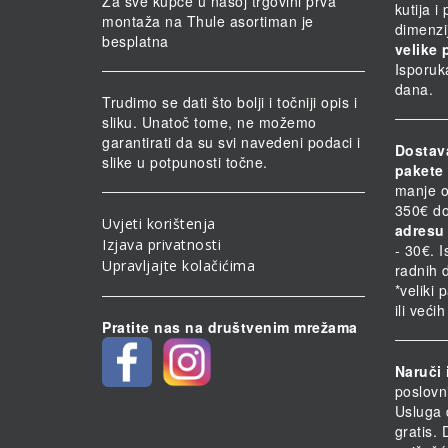
Za sve kupce u našoj trgovini prva
kutija i
montaža na Thule asortiman je
dimenzi
besplatna
velike 
Isporuk
dana.
Trudimo se dati što bolji i točniji opis i
sliku. Unatoč tome, ne možemo
garantirati da su svi navedeni podaci i
Dostav
slike u potpunosti točne.
pakete 
manje o
350€ do
Uvjeti korištenja
adresu 
Izjava privatnosti
- 30€. 
Upravljajte kolačićima
radnih 
*veliki 
ili veći
Pratite nas na društvenim mrežama
Naruči 
poslovn
Usluga 
gratis.