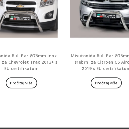
onida Bull Bar Ø76mm inox
Misutonida Bull Bar Ø76m
i za Chevrolet Trax 2013+ s
srebrni za Citroen C5 Air
EU certifikatom
2019 s EU certifikato
Pročitaj više
Pročitaj više