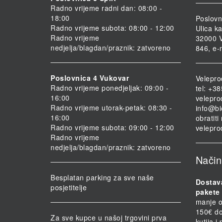
Radno vrijeme radni dan: 08:00 -
18:00
Poslovn
Radno vrijeme subota: 08:00 - 12:00
Ulica ka
Radno vrijeme
32000 V
nedjelja/blagdan/praznik: zatvoreno
846, e-
Poslovnica 4 Vukovar
Velepro
Radno vrijeme ponedjeljak: 09:00 -
tel: +3
16:00
velepro
Radno vrijeme utorak-petak: 08:30 -
info@bi
16:00
obratit
Radno vrijeme subota: 09:00 - 12:00
velepro
Radno vrijeme
nedjelja/blagdan/praznik: zatvoreno
Način
Besplatan parking za sve naše
Dostav
posjetitelje
pakete 
manje o
150€ do
Za sve kupce u našoj trgovini prva
kutija i