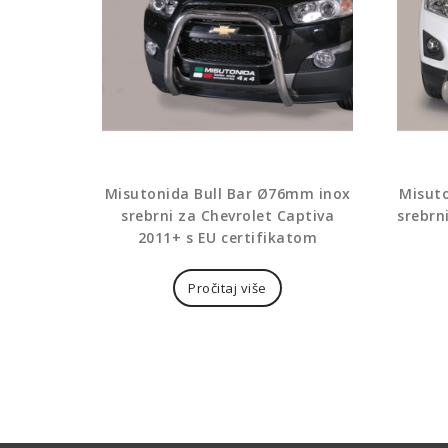
Misutonida Bull Bar Ø76mm inox
Misut
srebrni za Chevrolet Captiva
srebrn
2011+ s EU certifikatom
Pročitaj više