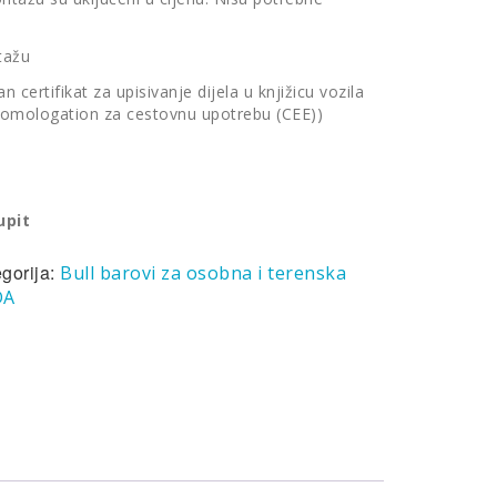
tažu
 certifikat za upisivanje dijela u knjižicu vozila
 Homologation za cestovnu upotrebu (CEE))
upit
gorija:
Bull barovi za osobna i terenska
DA