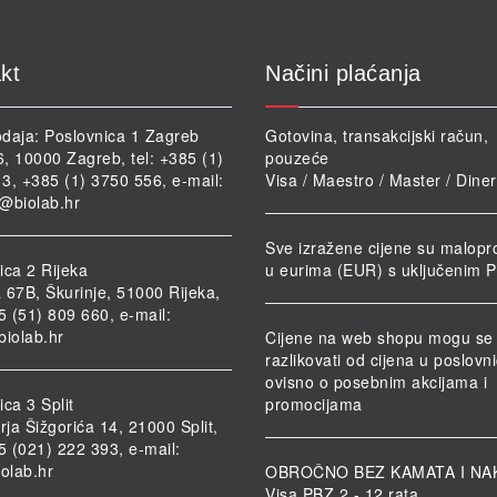
kt
Načini plaćanja
daja: Poslovnica 1 Zagreb
Gotovina, transakcijski račun,
46, 10000 Zagreb, tel: +385 (1)
pouzeće
3, +385 (1) 3750 556, e-mail:
Visa / Maestro / Master / Dine
@biolab.hr
Sve izražene cijene su malopr
ica 2 Rijeka
u eurima (EUR) s uključenim 
 67B, Škurinje, 51000 Rijeka,
85 (51) 809 660, e-mail:
biolab.hr
Cijene na web shopu mogu se
razlikovati od cijena u poslov
ovisno o posebnim akcijama i
ca 3 Split
promocijama
rja Šižgorića 14, 21000 Split,
85 (021) 222 393, e-mail:
iolab.hr
OBROČNO BEZ KAMATA I NA
Visa PBZ 2 - 12 rata