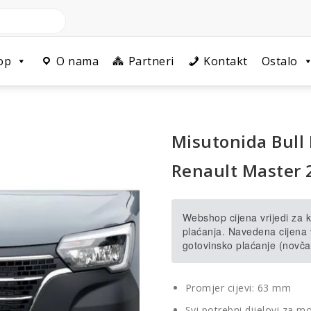
op
O nama
Partneri
Kontakt
Ostalo
Misutonida Bull
Renault Master 
Webshop cijena vrijedi za
plaćanja. Navedena cijena v
gotovinsko plaćanje (novča
Promjer cijevi: 63 mm
Svi potrebni dijelovi za m