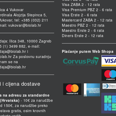
Visa ZABA 2 - 12 rata
ica 4 Vukovar
Visa Premium PBZ 2 - 6 rata
rdinala Alojzija Stepinca 5,
Visa Erste 2 - 6 rata
ukovar, tel: +385 (032) 211
Mastercard ZABA 2 - 12 rata
mail:
vukovar@biolab.hr
Maestro PBZ 2 - 12 rata
Maestro Erste 2 - 6 rata
Diners Erste 2 - 12 rata
daja: Ilica 348, 10000 Zagreb
85 (1) 3499 882, e-mail:
daja@biolab.hr
i
Plaćanje putem Web Shopa
olab.hr
Za poslovnu suradnju
i nam se na
daja@biolab.hr
i i cijena dostave
a na adresu za standardne
(Hrvatska)
- 10€ za narudžbe
d 150€, za narudžbe preko
stava gratis, osim krovnih
 pakete većih