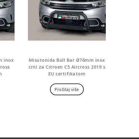
m inox
Misutonida Bull Bar Ø76mm inox
cross
crni za Citroen C5 Aircross 2019 s
m
EU certifikatom
Pročitaj više