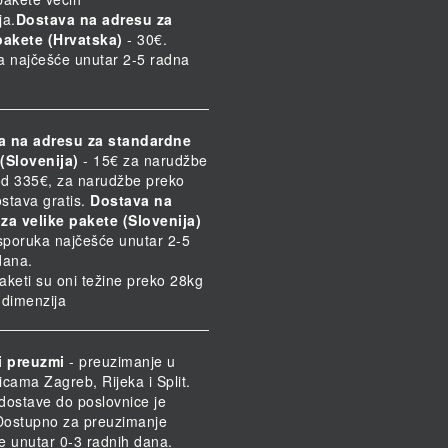
ja.
Dostava na adresu za
pakete (Hrvatska)
- 30€.
a najčešće unutar 2-5 radna
a na adresu za standardne
(Slovenija)
- 15€ za narudžbe
d 335€, za narudžbe preko
stava gratis.
Dostava na
za velike pakete (Slovenija)
Isporuka najčešće unutar 2-5
dana.
paketi su oni težine preko 28kg
h dimenzija
i preuzmi
- preuzimanje u
icama Zagreb, Rijeka i Split.
dostave do poslovnice je
 Dostupno za preuzimanje
e unutar 0-3 radnih dana.