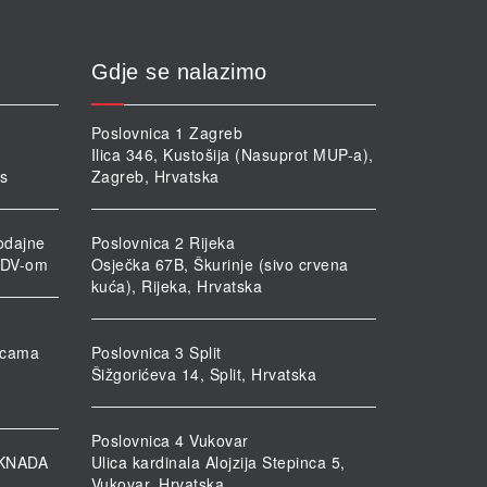
Gdje se nalazimo
Poslovnica 1 Zagreb
Ilica 346, Kustošija (Nasuprot MUP-a),
rs
Zagreb, Hrvatska
odajne
Poslovnica 2 Rijeka
PDV-om
Osječka 67B, Škurinje (sivo crvena
kuća), Rijeka, Hrvatska
nicama
Poslovnica 3 Split
Šižgorićeva 14, Split, Hrvatska
Poslovnica 4 Vukovar
KNADA
Ulica kardinala Alojzija Stepinca 5,
Vukovar, Hrvatska