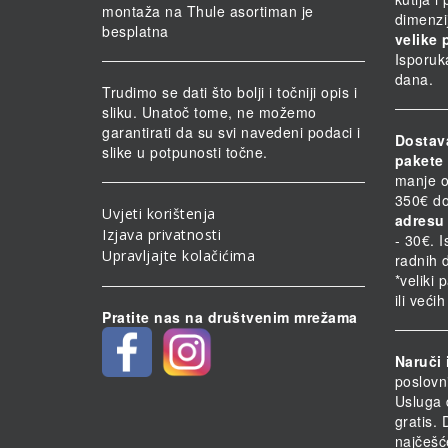
montaža na Thule asortiman je
dimenzi
besplatna
velike 
Isporuk
dana.
Trudimo se dati što bolji i točniji opis i
sliku. Unatoč tome, ne možemo
garantirati da su svi navedeni podaci i
Dostav
slike u potpunosti točne.
pakete 
manje o
350€ do
Uvjeti korištenja
adresu 
Izjava privatnosti
- 30€. 
Upravljajte kolačićima
radnih 
*veliki 
ili veći
Pratite nas na društvenim mrežama
Naruči 
poslovn
Usluga 
gratis.
najčešć