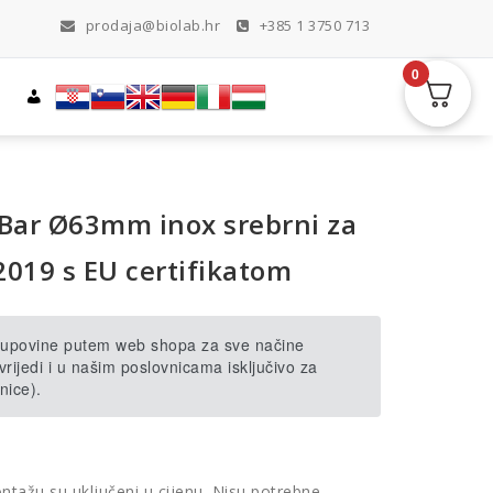
prodaja@biolab.hr
+385 1 3750 713
0
 Bar Ø63mm inox srebrni za
2019 s EU certifikatom
 kupovine putem web shopa za sve načine
rijedi i u našim poslovnicama isključivo za
nice).
ontažu su uključeni u cijenu. Nisu potrebne