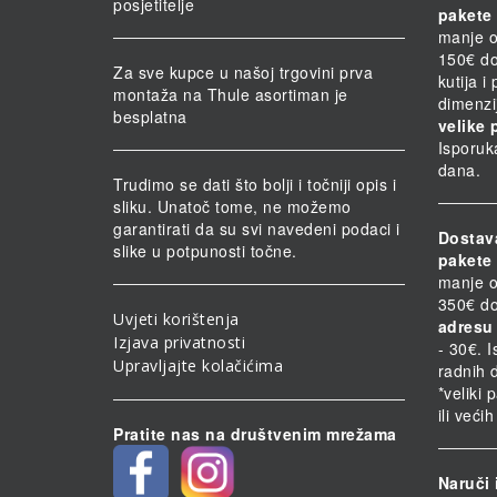
posjetitelje
pakete 
manje o
150€ do
Za sve kupce u našoj trgovini prva
kutija i
montaža na Thule asortiman je
dimenzi
besplatna
velike 
Isporuk
dana.
Trudimo se dati što bolji i točniji opis i
sliku. Unatoč tome, ne možemo
garantirati da su svi navedeni podaci i
Dostav
slike u potpunosti točne.
pakete 
manje o
350€ do
Uvjeti korištenja
adresu 
Izjava privatnosti
- 30€. 
Upravljajte kolačićima
radnih 
*veliki 
ili veći
Pratite nas na društvenim mrežama
Naruči 