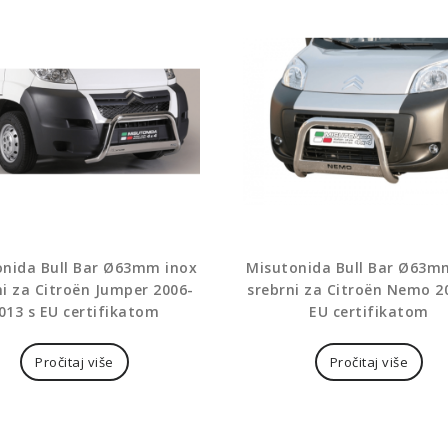
onida Bull Bar Ø63mm inox
Misutonida Bull Bar Ø63m
ni za Citroën Jumper 2006-
srebrni za Citroën Nemo 2
013 s EU certifikatom
EU certifikatom
Pročitaj više
Pročitaj više