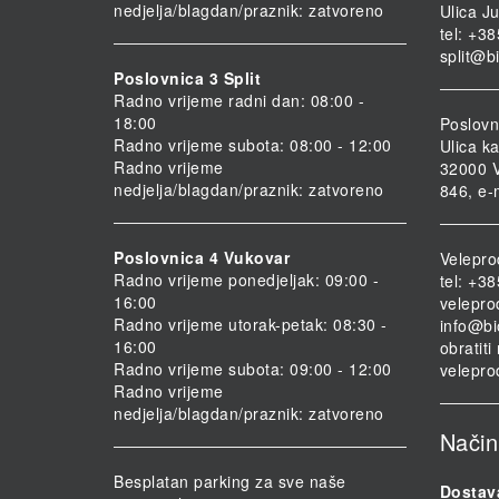
nedjelja/blagdan/praznik: zatvoreno
Ulica Ju
tel: +3
split@b
Poslovnica 3 Split
Radno vrijeme radni dan: 08:00 -
18:00
Poslovn
Radno vrijeme subota: 08:00 - 12:00
Ulica ka
Radno vrijeme
32000 V
nedjelja/blagdan/praznik: zatvoreno
846, e-
Poslovnica 4 Vukovar
Velepro
Radno vrijeme ponedjeljak: 09:00 -
tel: +3
16:00
velepro
Radno vrijeme utorak-petak: 08:30 -
info@bi
16:00
obratit
Radno vrijeme subota: 09:00 - 12:00
velepro
Radno vrijeme
nedjelja/blagdan/praznik: zatvoreno
Način
Besplatan parking za sve naše
Dostav