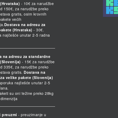
(Hrvatska)
- 10€ za narudžbe
d 150€, za narudžbe preko
stava gratis, osim krovnih
 pakete većih
ja.
Dostava na adresu za
pakete (Hrvatska)
- 30€.
a najčešće unutar 2-5 radna
a na adresu za standardne
(Slovenija)
- 15€ za narudžbe
d 335€, za narudžbe preko
stava gratis.
Dostava na
za velike pakete (Slovenija)
Isporuka najčešće unutar 2-5
dana.
paketi su oni težine preko 28kg
h dimenzija
i preuzmi
- preuzimanje u