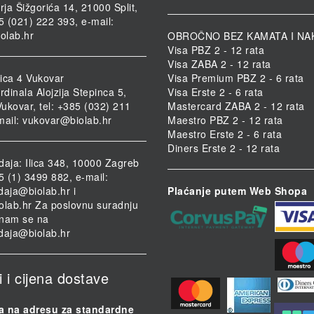
rja Šižgorića 14, 21000 Split,
85 (021) 222 393, e-mail:
iolab.hr
OBROČNO BEZ KAMATA I NA
Visa PBZ 2 - 12 rata
Visa ZABA 2 - 12 rata
ica 4 Vukovar
Visa Premium PBZ 2 - 6 rata
rdinala Alojzija Stepinca 5,
Visa Erste 2 - 6 rata
ukovar, tel: +385 (032) 211
Mastercard ZABA 2 - 12 rata
mail:
vukovar@biolab.hr
Maestro PBZ 2 - 12 rata
Maestro Erste 2 - 6 rata
Diners Erste 2 - 12 rata
daja: Ilica 348, 10000 Zagreb
85 (1) 3499 882, e-mail:
daja@biolab.hr
i
Plaćanje putem Web Shopa
olab.hr
Za poslovnu suradnju
i nam se na
daja@biolab.hr
i i cijena dostave
a na adresu za standardne