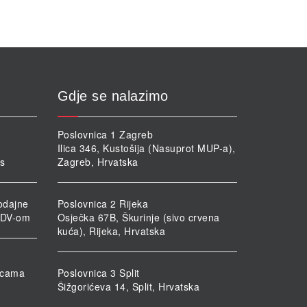
Gdje se nalazimo
Poslovnica 1 Zagreb
Ilica 346, Kustošija (Nasuprot MUP-a),
rs
Zagreb, Hrvatska
odajne
Poslovnica 2 Rijeka
PDV-om
Osječka 67B, Škurinje (sivo crvena
kuća), Rijeka, Hrvatska
nicama
Poslovnica 3 Split
Šižgorićeva 14, Split, Hrvatska