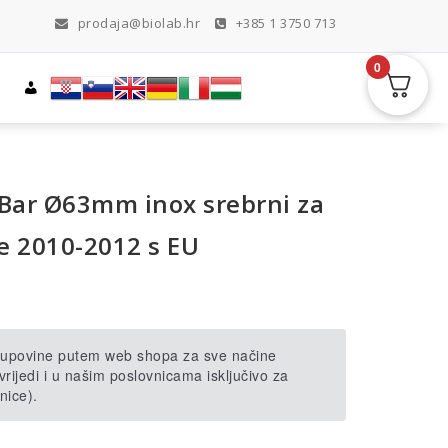
prodaja@biolab.hr
+385 1 3750 713
0
 Bar Ø63mm inox srebrni za
e 2010-2012 s EU
 kupovine putem web shopa za sve načine
rijedi i u našim poslovnicama isključivo za
nice).