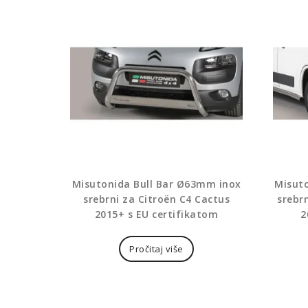
Misutonida Bull Bar Ø63mm inox
Misut
srebrni za Citroën C4 Cactus
srebr
2015+ s EU certifikatom
2
Pročitaj više