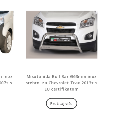
m inox
Misutonida Bull Bar Ø63mm inox
007+ s
srebrni za Chevrolet Trax 2013+ s
EU certifikatom
Pročitaj više