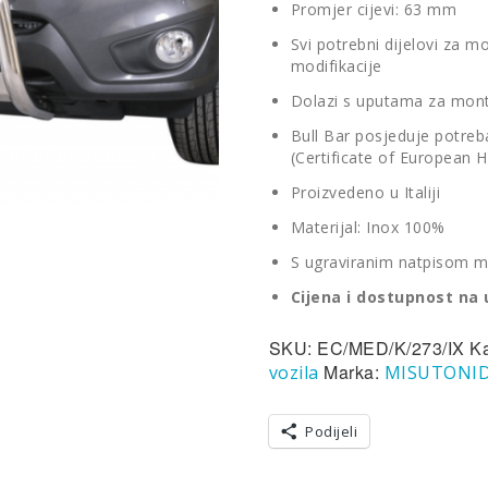
Promjer cijevi: 63 mm
Svi potrebni dijelovi za m
modifikacije
Dolazi s uputama za mon
Bull Bar posjeduje potreban
(Certificate of European
Proizvedeno u Italiji
Materijal: Inox 100%
S ugraviranim natpisom m
Cijena i dostupnost na 
SKU:
EC/MED/K/273/IX
Ka
Marka:
vozila
MISUTONI
Podijeli