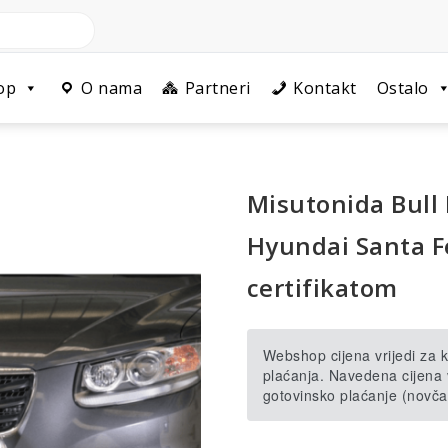
op
O nama
Partneri
Kontakt
Ostalo
Misutonida Bull
Hyundai Santa F
certifikatom
Webshop cijena vrijedi za
plaćanja. Navedena cijena v
gotovinsko plaćanje (novča