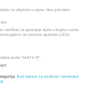
ontažu su uključeni u cijenu. Nisu potrebne
tažu
 certifikat za upisivanje dijela u knjižicu vozila
 Homologation za cestovnu upotrebu (CEE))
odela vozila “SANTA FE”
upit
tegorija:
Bull barovi za osobna i terenska
DA