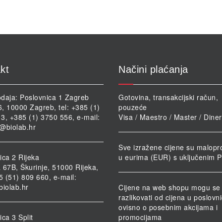
kt
Načini plaćanja
daja: Poslovnica 1 Zagreb
Gotovina, transakcijski račun,
46, 10000 Zagreb, tel: +385 (1)
pouzeće
3, +385 (1) 3750 556, e-mail:
Visa / Maestro / Master / Dine
@biolab.hr
Sve izražene cijene su malopr
ica 2 Rijeka
u eurima (EUR) s uključenim 
 67B, Škurinje, 51000 Rijeka,
85 (51) 809 660, e-mail:
biolab.hr
Cijene na web shopu mogu se
razlikovati od cijena u poslov
ovisno o posebnim akcijama i
ca 3 Split
promocijama