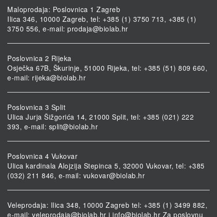
Maloprodaja: Poslovnica 1 Zagreb
Ilica 346, 10000 Zagreb, tel: +385 (1) 3750 713, +385 (1)
3750 556, e-mail:
prodaja@biolab.hr
Poslovnica 2 Rijeka
Osječka 67B, Škurinje, 51000 Rijeka, tel: +385 (51) 809 660,
e-mail:
rijeka@biolab.hr
Poslovnica 3 Split
Ulica Jurja Šižgorića 14, 21000 Split, tel: +385 (021) 222
393, e-mail:
split@biolab.hr
Poslovnica 4 Vukovar
Ulica kardinala Alojzija Stepinca 5, 32000 Vukovar, tel: +385
(032) 211 846, e-mail:
vukovar@biolab.hr
Veleprodaja: Ilica 348, 10000 Zagreb tel: +385 (1) 3499 882,
e-mail:
veleprodaja@biolab.hr
i
info@biolab.hr
Za poslovnu