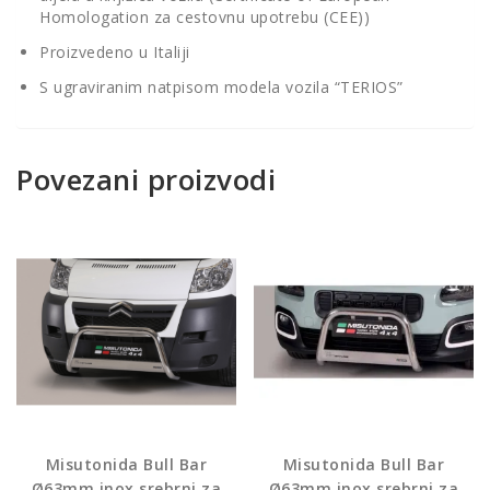
Homologation za cestovnu upotrebu (CEE))
Proizvedeno u Italiji
S ugraviranim natpisom modela vozila “TERIOS”
Povezani proizvodi
Misutonida Bull Bar
Misutonida Bull Bar
Ø63mm inox srebrni za
Ø63mm inox srebrni za