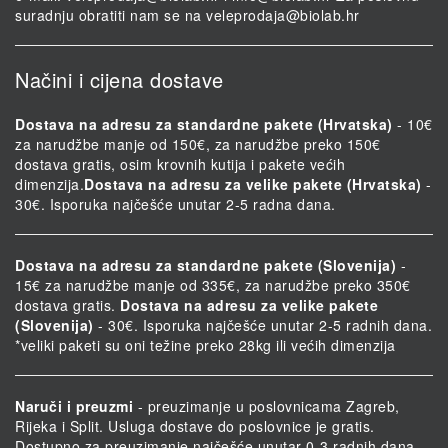
suradnju obratiti nam se na
veleprodaja@biolab.hr
Načini i cijena dostave
Dostava na adresu za standardne pakete (Hrvatska)
- 10€
za narudžbe manje od 150€, za narudžbe preko 150€
dostava gratis, osim krovnih kutija i pakete većih
dimenzija.
Dostava na adresu za velike pakete (Hrvatska)
-
30€. Isporuka najčešće unutar 2-5 radna dana.
Dostava na adresu za standardne pakete (Slovenija)
-
15€ za narudžbe manje od 335€, za narudžbe preko 350€
dostava gratis.
Dostava na adresu za velike pakete
(Slovenija)
- 30€. Isporuka najčešće unutar 2-5 radnih dana.
*veliki paketi su oni težine preko 28kg ili većih dimenzija
Naruči i preuzmi
- preuzimanje u poslovnicama Zagreb,
Rijeka i Split. Usluga dostave do poslovnice je gratis.
Dostupno za preuzimanje najčešće unutar 0-3 radnih dana.