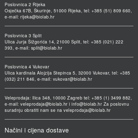
Poslovnica 2 Rijeka
Osječka 67B, Škurinje, 51000 Rijeka, tel: +385 (51) 809 660,
e-mail:
rijeka@biolab.hr
Poslovnica 3 Split
Ulica Jurja Šižgorića 14, 21000 Split, tel: +385 (021) 222
393, e-mail:
split@biolab.hr
Poslovnica 4 Vukovar
Ulica kardinala Alojzija Stepinca 5, 32000 Vukovar, tel: +385
(032) 211 846, e-mail:
vukovar@biolab.hr
Veleprodaja: Ilica 348, 10000 Zagreb tel: +385 (1) 3499 882,
e-mail:
veleprodaja@biolab.hr
i
info@biolab.hr
Za poslovnu
suradnju obratiti nam se na
veleprodaja@biolab.hr
Načini i cijena dostave