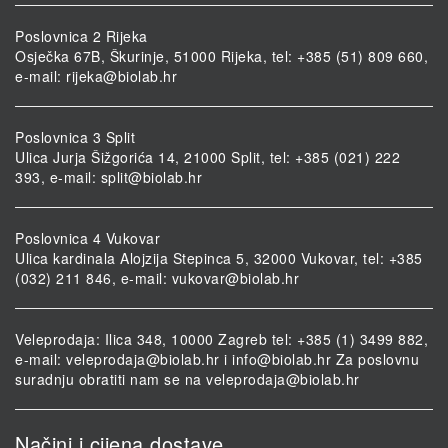
Poslovnica 2 Rijeka
Osječka 67B, Škurinje, 51000 Rijeka, tel: +385 (51) 809 660,
e-mail:
rijeka@biolab.hr
Poslovnica 3 Split
Ulica Jurja Šižgorića 14, 21000 Split, tel: +385 (021) 222
393, e-mail:
split@biolab.hr
Poslovnica 4 Vukovar
Ulica kardinala Alojzija Stepinca 5, 32000 Vukovar, tel: +385
(032) 211 846, e-mail:
vukovar@biolab.hr
Veleprodaja: Ilica 348, 10000 Zagreb tel: +385 (1) 3499 882,
e-mail:
veleprodaja@biolab.hr
i
info@biolab.hr
Za poslovnu
suradnju obratiti nam se na
veleprodaja@biolab.hr
Načini i cijena dostave