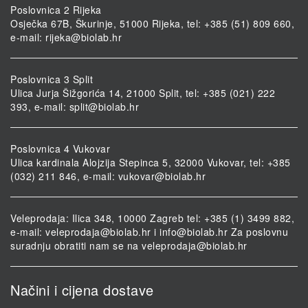
Poslovnica 2 Rijeka
Osječka 67B, Škurinje, 51000 Rijeka, tel: +385 (51) 809 660,
e-mail:
rijeka@biolab.hr
Poslovnica 3 Split
Ulica Jurja Šižgorića 14, 21000 Split, tel: +385 (021) 222
393, e-mail:
split@biolab.hr
Poslovnica 4 Vukovar
Ulica kardinala Alojzija Stepinca 5, 32000 Vukovar, tel: +385
(032) 211 846, e-mail:
vukovar@biolab.hr
Veleprodaja: Ilica 348, 10000 Zagreb tel: +385 (1) 3499 882,
e-mail:
veleprodaja@biolab.hr
i
info@biolab.hr
Za poslovnu
suradnju obratiti nam se na
veleprodaja@biolab.hr
Načini i cijena dostave