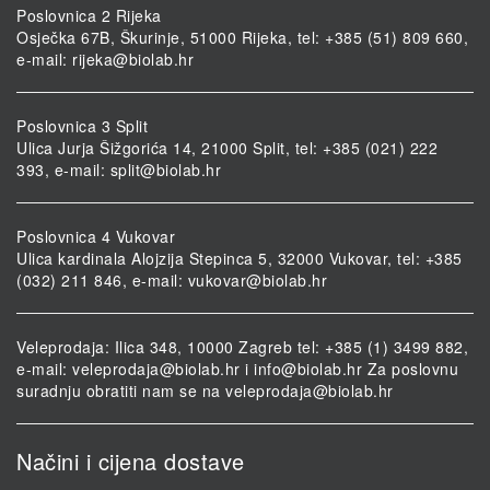
Poslovnica 2 Rijeka
Osječka 67B, Škurinje, 51000 Rijeka, tel: +385 (51) 809 660,
e-mail:
rijeka@biolab.hr
Poslovnica 3 Split
Ulica Jurja Šižgorića 14, 21000 Split, tel: +385 (021) 222
393, e-mail:
split@biolab.hr
Poslovnica 4 Vukovar
Ulica kardinala Alojzija Stepinca 5, 32000 Vukovar, tel: +385
(032) 211 846, e-mail:
vukovar@biolab.hr
Veleprodaja: Ilica 348, 10000 Zagreb tel: +385 (1) 3499 882,
e-mail:
veleprodaja@biolab.hr
i
info@biolab.hr
Za poslovnu
suradnju obratiti nam se na
veleprodaja@biolab.hr
Načini i cijena dostave