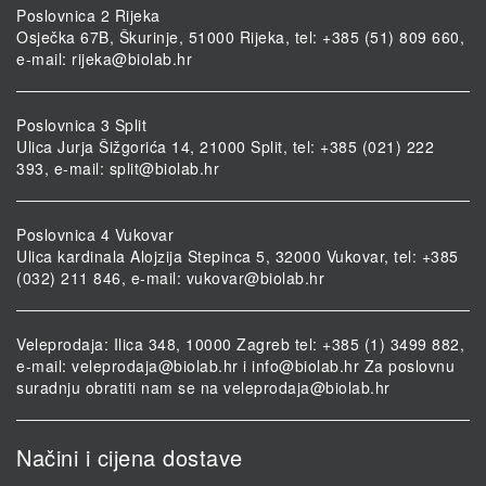
Poslovnica 2 Rijeka
Osječka 67B, Škurinje, 51000 Rijeka, tel: +385 (51) 809 660,
e-mail:
rijeka@biolab.hr
Poslovnica 3 Split
Ulica Jurja Šižgorića 14, 21000 Split, tel: +385 (021) 222
393, e-mail:
split@biolab.hr
Poslovnica 4 Vukovar
Ulica kardinala Alojzija Stepinca 5, 32000 Vukovar, tel: +385
(032) 211 846, e-mail:
vukovar@biolab.hr
Veleprodaja: Ilica 348, 10000 Zagreb tel: +385 (1) 3499 882,
e-mail:
veleprodaja@biolab.hr
i
info@biolab.hr
Za poslovnu
suradnju obratiti nam se na
veleprodaja@biolab.hr
Načini i cijena dostave