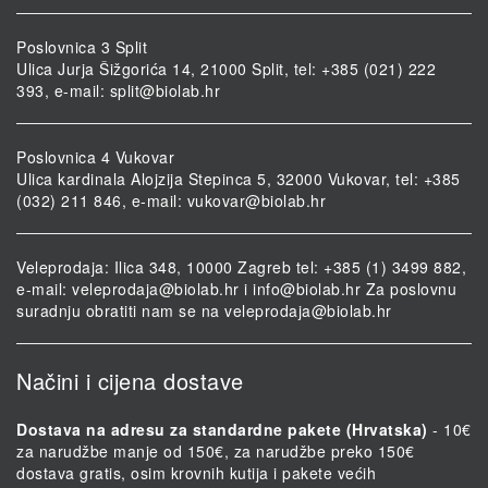
Poslovnica 3 Split
Ulica Jurja Šižgorića 14, 21000 Split, tel: +385 (021) 222
393, e-mail:
split@biolab.hr
Poslovnica 4 Vukovar
Ulica kardinala Alojzija Stepinca 5, 32000 Vukovar, tel: +385
(032) 211 846, e-mail:
vukovar@biolab.hr
Veleprodaja: Ilica 348, 10000 Zagreb tel: +385 (1) 3499 882,
e-mail:
veleprodaja@biolab.hr
i
info@biolab.hr
Za poslovnu
suradnju obratiti nam se na
veleprodaja@biolab.hr
Načini i cijena dostave
Dostava na adresu za standardne pakete (Hrvatska)
- 10€
za narudžbe manje od 150€, za narudžbe preko 150€
dostava gratis, osim krovnih kutija i pakete većih