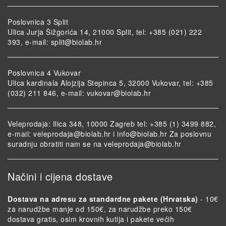
Poslovnica 3 Split
Ulica Jurja Šižgorića 14, 21000 Split, tel: +385 (021) 222
393, e-mail:
split@biolab.hr
Poslovnica 4 Vukovar
Ulica kardinala Alojzija Stepinca 5, 32000 Vukovar, tel: +385
(032) 211 846, e-mail:
vukovar@biolab.hr
Veleprodaja: Ilica 348, 10000 Zagreb tel: +385 (1) 3499 882,
e-mail:
veleprodaja@biolab.hr
i
info@biolab.hr
Za poslovnu
suradnju obratiti nam se na
veleprodaja@biolab.hr
Načini i cijena dostave
Dostava na adresu za standardne pakete (Hrvatska)
- 10€
za narudžbe manje od 150€, za narudžbe preko 150€
dostava gratis, osim krovnih kutija i pakete većih