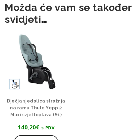
Možda će vam se također
svidjeti…
Dječja sjedalica stražnja
na ramu Thule Yepp 2
Maxi svjetloplava (S1)
140,20
€
s PDV