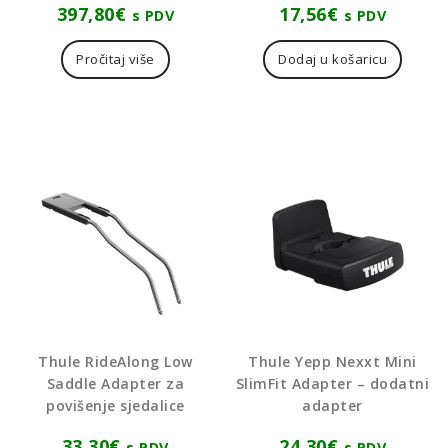
397,80
€
17,56
€
s PDV
s PDV
Pročitaj više
Dodaj u košaricu
Thule RideAlong Low
Thule Yepp Nexxt Mini
Saddle Adapter za
SlimFit Adapter – dodatni
povišenje sjedalice
adapter
33,30
€
24,30
€
s PDV
s PDV