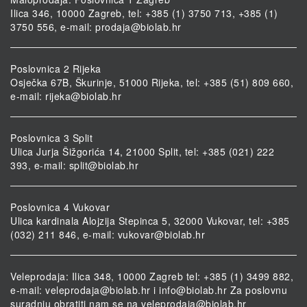
Ilica 346, 10000 Zagreb, tel: +385 (1) 3750 713, +385 (1)
3750 556, e-mail:
prodaja@biolab.hr
Poslovnica 2 Rijeka
Osječka 67B, Škurinje, 51000 Rijeka, tel: +385 (51) 809 660,
e-mail:
rijeka@biolab.hr
Poslovnica 3 Split
Ulica Jurja Šižgorića 14, 21000 Split, tel: +385 (021) 222
393, e-mail:
split@biolab.hr
Poslovnica 4 Vukovar
Ulica kardinala Alojzija Stepinca 5, 32000 Vukovar, tel: +385
(032) 211 846, e-mail:
vukovar@biolab.hr
Veleprodaja: Ilica 348, 10000 Zagreb tel: +385 (1) 3499 882,
e-mail:
veleprodaja@biolab.hr
i
info@biolab.hr
Za poslovnu
suradnju obratiti nam se na
veleprodaja@biolab.hr